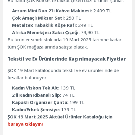
Bu hafta ŞOK Market’te dikkat çeken bazı ürünler şunlar:
Fiyatlar
Arzum Mini Duo 2’li Kahve Makinesi:
2.499 TL
Çok Amaçlı Mikser Seti:
250 TL
Metaltex Tabaklık Köşe Rafı:
249 TL
Afrika Menekşesi Saksı Çiçeği:
79,90 TL
Bu ürünler sınırlı stoklarla 19 Mart 2025 tarihine kadar
tüm ŞOK mağazalarında satışta olacak.
Tekstil ve Ev Ürünlerinde Kaçırılmayacak Fiyatlar
ŞOK 19 Mart kataloğunda tekstil ve ev ürünlerinde de
fırsatlar bulunuyor:
Kadın Viskon Tek Alt:
139 TL
2’li Kadın Ribanalı Slip:
74 TL
Kapaklı Organizer Çanta:
199 TL
Kadın/Erkek Şemsiye:
179 TL
ŞOK 19 Mart 2025 Aktüel Ürünler Kataloğu için
buraya tıklayın!