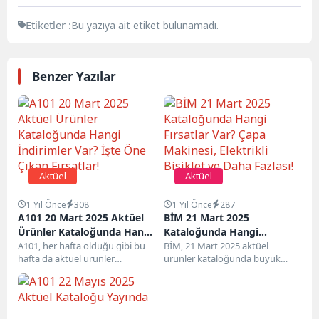
Etiketler :
Bu yazıya ait etiket bulunamadı.
Benzer Yazılar
Aktüel
Aktüel
1 Yıl Önce
308
1 Yıl Önce
287
A101 20 Mart 2025 Aktüel
BİM 21 Mart 2025
Ürünler Kataloğunda Hangi
Kataloğunda Hangi
İndirimler Var? İşte Öne
A101, her hafta olduğu gibi bu
Fırsatlar Var? Çapa
BİM, 21 Mart 2025 aktüel
hafta da aktüel ürünler
ürünler kataloğunda büyük
Çıkan Fırsatlar!
Makinesi, Elektrikli Bisiklet
kataloğuyla büyük indirimler
indirimler duyurdu. Elektrikli
ve Daha Fazlası!
sunuyor. 20...
bisikletler, mutfak gereçleri ve...