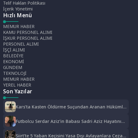
Telif Hakları Politikası
İçerik Yönetimi
Hızlı Menü
MEMUR HABER
KAMU PERSONEL ALIMI
İŞKUR PERSONEL ALIMI
PERSONEL ALIMI
İŞÇİ ALIMI
BELEDİYE
EKONOMİ
GÜNDEM
TEKNOLOJİ
MEMUR HABER
YEREL HABER
Son Yazılar
Kars’ta Kasten Öldürme Suçundan Aranan Hükümlü
JASAT Operasyonuyla Yakalandı
Futbolcu Serdar Aziz’in Babası Sadri Aziz Hayatını
Kaybetti
Siirt’te 5 Yaban Keçisini Yasa Dışı Avlayanlara Ceza