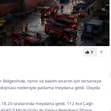
0
er Bölgesi’nde, tamir ve bakım-onarım için tersaneye
 sıkışması nedeniyle patlama meydana geldi. Olayda
18.20 sıralarında meydana geldi. 112 Acil Çağrı
AFAD İl Müdürlüğü ile Yalova Belediyesi İtfaiye