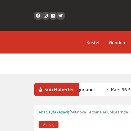
Keşfet
Gündem
Son Haberler
an yöneticisi son yolculuğuna uğurlandı
Kars 36 Spor’d
Ana Sayfa
Asayiş
Altınova Tersaneler Bölgesi’nde
Asayiş