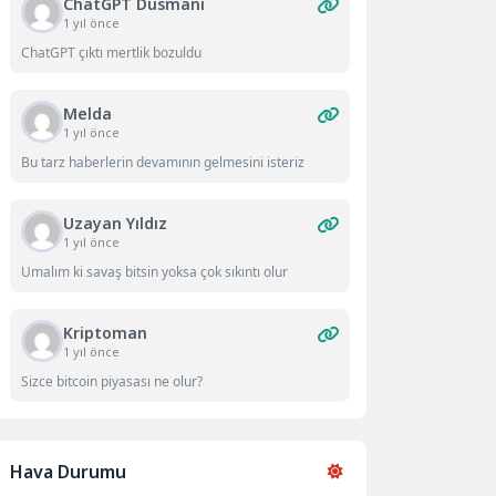
ChatGPT Düsmanı
1 yıl önce
ChatGPT çıktı mertlik bozuldu
Melda
1 yıl önce
Bu tarz haberlerin devamının gelmesini isteriz
Uzayan Yıldız
1 yıl önce
Umalım ki savaş bitsin yoksa çok sıkıntı olur
Kriptoman
1 yıl önce
Sizce bitcoin piyasası ne olur?
Hava Durumu