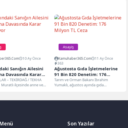
ş
Asayiş
ber365.com
10 Ay Önce
Kamuhaber365.com
11 Ay Önce
363
daki Sanığın Ailesini
Ağustosta Gıda İşletmelerine
ma Davasında Karar
91 Bin 820 Denetim: 176
yor
LAR – TEKİRDAĞ / TEKHA
Milyon TL Ceza
Tarım ve Orman Bakanı İbrahim
n Muratlı ilçesinde anne ve
Yumaklı, ağustos ayında gıda
ıçaklayarak öldürdüğü,
işletmelerine toplam 91 bin 820 resmi...
 Menü
Son Yazılar