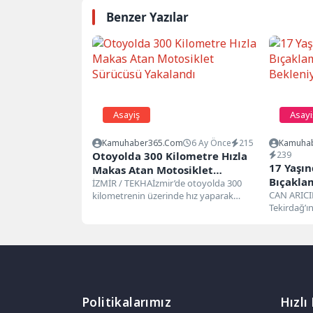
Benzer Yazılar
Asayiş
Asayi
Kamuhaber365.com
6 Ay Önce
215
Kamuha
Otoyolda 300 Kilometre Hızla
239
17 Yaşın
Makas Atan Motosiklet
Bıçakla
Sürücüsü Yakalandı
İZMİR / TEKHAİzmir’de otoyolda 300
Bekleni
CAN ARICI
kilometrenin üzerinde hız yaparak
Tekirdağ’ı
makas atan ve trafik güvenliğini
babasını b
tehlikeye...
amcası,...
Politikalarımız
Hızlı