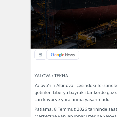
YALOVA / TEKHA
Yalova’nın Altınova ilçesindeki Tersanel
getirilen Liberya bayraklı tankerde gaz
can kaybı ve yaralanma yaşanmadı.
Patlama, 8 Temmuz 2026 tarihinde saat 
Merkezi’ne yapılan ihbar üzerine Yalova 