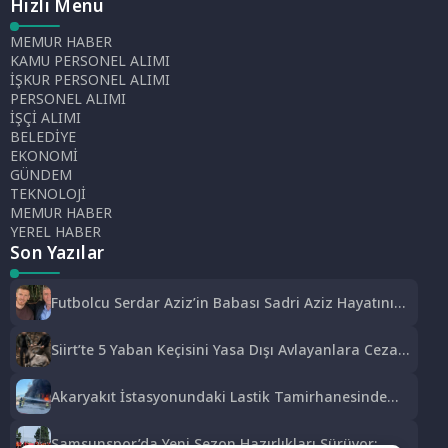
Hızlı Menü
MEMUR HABER
KAMU PERSONEL ALIMI
İŞKUR PERSONEL ALIMI
PERSONEL ALIMI
İŞÇİ ALIMI
BELEDİYE
EKONOMİ
GÜNDEM
TEKNOLOJİ
MEMUR HABER
YEREL HABER
Son Yazılar
Futbolcu Serdar Aziz’in Babası Sadri Aziz Hayatını
Kaybetti
Siirt’te 5 Yaban Keçisini Yasa Dışı Avlayanlara Ceza
Kesildi
Akaryakıt İstasyonundaki Lastik Tamirhanesinde
Yangın Çıktı
Samsunspor’da Yeni Sezon Hazırlıkları Sürüyor: