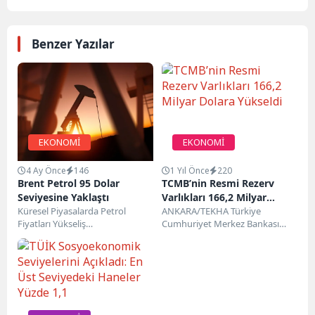
Benzer Yazılar
EKONOMİ
EKONOMİ
4 Ay Önce
146
1 Yıl Önce
220
Brent Petrol 95 Dolar
TCMB’nin Resmi Rezerv
Seviyesine Yaklaştı
Varlıkları 166,2 Milyar
Küresel Piyasalarda Petrol
Dolara Yükseldi
ANKARA/TEKHA Türkiye
Fiyatları Yükseliş
Cumhuriyet Merkez Bankası
EğilimindeBrent petrolün varil
(TCMB), 11 Temmuz haftasına
fiyatı, uluslararası piyasalarda
ilişkin uluslararası rezerv ve
sınırlı yükselişle 95 dolar...
döviz likiditesi...