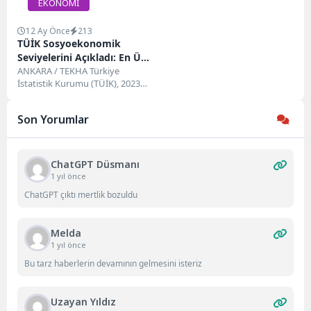
EKONOMİ
12 Ay Önce
213
TÜİK Sosyoekonomik
Seviyelerini Açıkladı: En Üst
Seviyedeki Haneler Yüzde
ANKARA / TEKHA Türkiye
İstatistik Kurumu (TÜİK), 2023
1,1
yılına ait sosyoekonomik seviye
verilerini açıkladı. Türkiye...
Son Yorumlar
ChatGPT Düsmanı
1 yıl önce
ChatGPT çıktı mertlik bozuldu
Melda
1 yıl önce
Bu tarz haberlerin devamının gelmesini isteriz
Uzayan Yıldız