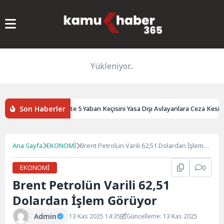
Yükleniyor...
Son Haberler
 Kaybetti
Siirt’te 5 Yaban Keçisini Yasa Dışı Avlayanlara Ceza Kesildi
Ana Sayfa
EKONOMİ
Brent Petrolün Varili 62,51 Dolardan İşlem
Görüyor
EKONOMİ
0
Brent Petrolün Varili 62,51
Dolardan İşlem Görüyor
Admin
13 Kas 2025 14:35
Güncelleme: 13 Kas 2025