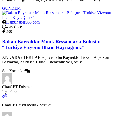
GÜNDEM
Kamuhaber365.com
4 ay önce
238
Bakan Bayraktar Minik Ressamlarla Buluştu:
“Türkiye Vizyonu İlham Kaynağımız”
ANKARA / TEKHAEnerji ve Tabii Kaynaklar Bakanı Alparslan
Bayraktar, 23 Nisan Ulusal Egemenlik ve Çocuk...
Son Yorumlar
ChatGPT Düsmanı
1 yıl önce
ChatGPT çıktı mertlik bozuldu