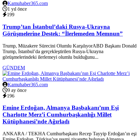
Kamuhaber365.com
1 yıl önce
199
Trump’tan İstanbul’daki Rusya-Ukrayna
Görüşmelerine Destek: “İlerlemeden Memnun”
Trump, Müzakere Sürecini Olumlu KarşılıyorABD Başkanı Donald
Trump, İstanbul’da gerçekleştirilen Rusya-Ukrayna
görüşmelerindeki ilerlemeyi olumlu bulduğunu...
GÜNDEM
Kamuhaber365.com
9 ay önce
196
Emine Erdoğan, Almanya Başbakanı’nın Eşi
Charlotte Merz’i Cumhurbaşkanlığı Millet
Kütüphanesi’nde Ağırladı
ANKARA / TEKHA Cumhurbaşkanı Recep Tayyip Erdoğan’ın eşi
Emine Erdoğan, Türkiye’ye resmi ziyarette bulunan Almanya...