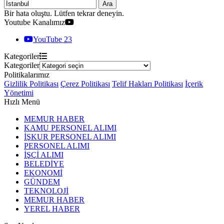
Ara
Bir hata oluştu. Lütfen tekrar deneyin.
Youtube Kanalımız
YouTube
23
Kategoriler
Kategoriler
Politikalarımız
Gizlilik Politikası
Çerez Politikası
Telif Hakları Politikası
İçerik
Yönetimi
Hızlı Menü
MEMUR HABER
KAMU PERSONEL ALIMI
İŞKUR PERSONEL ALIMI
PERSONEL ALIMI
İŞÇİ ALIMI
BELEDİYE
EKONOMİ
GÜNDEM
TEKNOLOJİ
MEMUR HABER
YEREL HABER