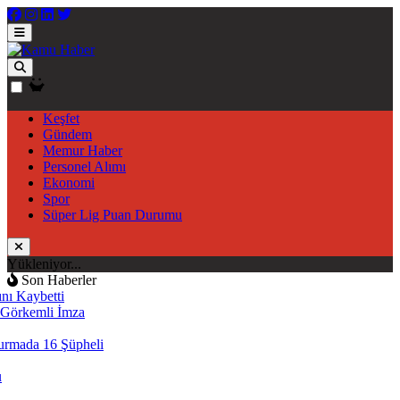
Keşfet
Gündem
Memur Haber
Personel Alımı
Ekonomi
Spor
Süper Lig Puan Durumu
Yükleniyor...
Son Haberler
 Kaybetti
örkemli İmza
mada 16 Şüpheli