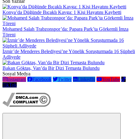
Son Yazılar
Konya’da Düğünde Bıçaklı Kavga: 1 Kişi Hayatını Kaybetti
Mohamed Salah Trabzonspor’da: Papara Park’ta Görkemli İmza
Töreni
İzmir’de Menderes Belediyesi’ne Yönelik Soruşturmada 16 Şüpheli
Adliyede
Bakan Göktaş, Van’da Bir Dizi Temasta Bulundu
Sosyal Medya
Instagram
Facebook
Twitter
LinkedIn
YouTube
TikTok