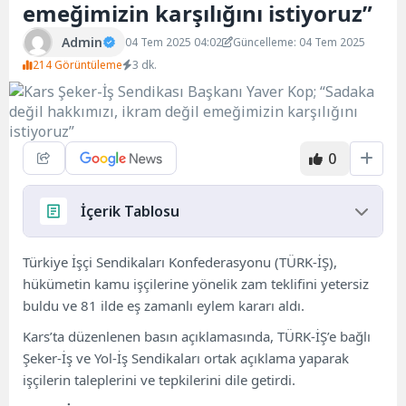
emeğimizin karşılığını istiyoruz”
Admin
04 Tem 2025 04:02
Güncelleme: 04 Tem 2025
214 Görüntüleme
3 dk.
0
İçerik Tablosu
TÜRK-İŞ’İN 6 MADDELİK TALEPLERİ
Türkiye İşçi Sendikaları Konfederasyonu (TÜRK-İŞ),
İşçi Mektubu Yürekleri Dağladı: “Yaşarken Ölüye
hükümetin kamu işçilerine yönelik zam teklifini yetersiz
Dönmeyelim”
buldu ve 81 ilde eş zamanlı eylem kararı aldı.
Kars’ta düzenlenen basın açıklamasında, TÜRK-İŞ’e bağlı
Şeker-İş ve Yol-İş Sendikaları ortak açıklama yaparak
işçilerin taleplerini ve tepkilerini dile getirdi.