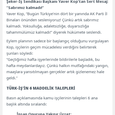
Şeker-İş Sendikası Başkanı Yaver Kop’tan Sert Mesaj:
“Sabrımız kalmadı!”
Yaver Kop, “Bugün Türkiye’nin dört bir yanında AK Parti İl
Binaları önünden sesleniyoruz! Çünkü artık sabrımız
kalmadı. Yoksulluğa, adaletsizliğe, duyarsızlığa
tahammülümüz kalmadı!” diyerek hükümete seslendi.
Eylem planının sadece bir başlangıç olduğunu vurgulayan
Kop, işçilerin geçim mücadelesi verdiğini belirterek
şunları söyledi:
“Geçtiğimiz hafta işyerlerinde bildirilerle başladık, bu
hafta meydanlardayız. Çünkü halkın mutfağındaki yangın,
maaşlara yansıtılmayan gerçekler artık gizlenemez hale
geldi.”
TÜRK-İŞ’İN 6 MADDELİK TALEPLERİ
Basın açıklamasında kamu işçilerinin talepleri 6 ana
başlık altında sıralandı:
İnsan Onuruna Yakışır Ücret: