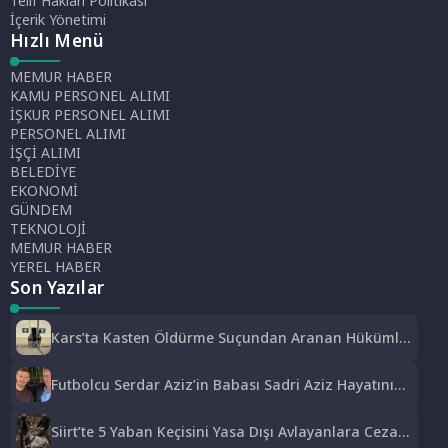
Telif Hakları Politikası
İçerik Yönetimi
Hızlı Menü
MEMUR HABER
KAMU PERSONEL ALIMI
İŞKUR PERSONEL ALIMI
PERSONEL ALIMI
İŞÇİ ALIMI
BELEDİYE
EKONOMİ
GÜNDEM
TEKNOLOJİ
MEMUR HABER
YEREL HABER
Son Yazılar
Kars’ta Kasten Öldürme Suçundan Aranan Hükümlü
JASAT Operasyonuyla Yakalandı
Futbolcu Serdar Aziz’in Babası Sadri Aziz Hayatını
Kaybetti
Siirt’te 5 Yaban Keçisini Yasa Dışı Avlayanlara Ceza