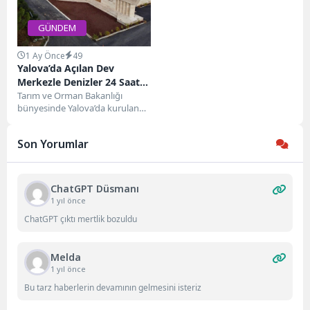
GÜNDEM
1 Ay Önce
49
Yalova’da Açılan Dev
Merkezle Denizler 24 Saat
Canlı İzlenecek
Tarım ve Orman Bakanlığı
bünyesinde Yalova’da kurulan
Marmara Su Ürünleri Kontrol ve
Denetim Merkezi düzenlenen...
Son Yorumlar
ChatGPT Düsmanı
1 yıl önce
ChatGPT çıktı mertlik bozuldu
Melda
1 yıl önce
Bu tarz haberlerin devamının gelmesini isteriz