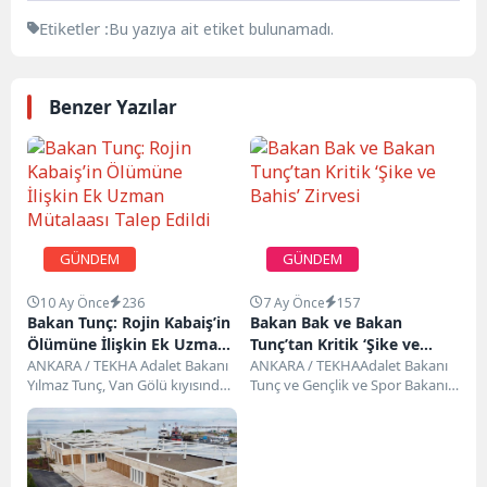
Etiketler :
Bu yazıya ait etiket bulunamadı.
Benzer Yazılar
GÜNDEM
GÜNDEM
10 Ay Önce
236
7 Ay Önce
157
Bakan Tunç: Rojin Kabaiş’in
Bakan Bak ve Bakan
Ölümüne İlişkin Ek Uzman
Tunç’tan Kritik ‘Şike ve
Mütalaası Talep Edildi
ANKARA / TEKHA Adalet Bakanı
Bahis’ Zirvesi
ANKARA / TEKHAAdalet Bakanı
Yılmaz Tunç, Van Gölü kıyısında
Tunç ve Gençlik ve Spor Bakanı
cansız bedeni bulunan
Bak Bir Araya Geldi: Gündem...
üniversite öğrencisi...