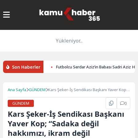
Yükleniyor...
Son Haberler
yonuyla Yakalandı
Futbolcu Serdar Aziz’in Babası Sadri Aziz Hayat
Ana Sayfa
GÜNDEM
Kars Şeker-İş Sendikası Başkanı Yaver Kop;
“Sadaka değil hakkımızı, ikram değil
emeğimizin karşılığını istiyoruz”
GÜNDEM
0
Kars Şeker-İş Sendikası Başkanı
Yaver Kop; “Sadaka değil
hakkımızı, ikram değil