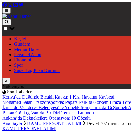
Keşfet
Gündem
Memur Haber
Personel Alımı
Ekonomi
Spor
Süper Lig Puan Durumu
Yükleniyor...
Son Haberler
Konya’da Düğünde Bıçaklı Kavga: 1 Kişi Hayatını Kaybetti
Mohamed Salah Trabzonspor’da: Papara Park’ta Görkemli İmza Töre
İzmir’de Menderes Belediyesi’ne Yönelik Soruşturmada 16 Şüpheli 
Bakan Göktaş, Van’da Bir Dizi Temasta Bulundu
Ankara’da Değnekçilere Operasyon: 10 Gözaltı
Ana Sayfa
KAMU PERSONEL ALIMI
Devlet 707 memur alımı 
KAMU PERSONEL ALIMI