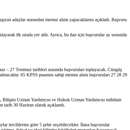
taşıyan adaylar arasından memur alımı yapacaklarını açıkladı. Başvuru
arak ilk sırada yer aldı. Ayrıca, bu ilan için başvurular ay sonunda
z – 27 Temmuz tarihleri ​​arasında başvuruları toplayacak. Cüngüş
alınacaktır. 65 KPSS puanına sahip memur alımı başvuruları 27 28 29
um, Bilişim Uzman Yardımcısı ve Hukuk Uzman Yardımcısı istihdam
tarih 30 Haziran olarak açıklandı.
 tercihlerine göre 5 şehir seçebilecekler. İlana başvurular
 işletme, iktisat ve idari bilimler fakülteleri mezunları başvuracak.