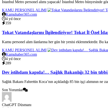
İstanbul Metro personel alımı yapacak! İstanbul Metro bünyesinde gör
KAMU PERSONEL ALIMI
Kamuhaber365.com
4 yıl önce
359
Tokat Vatandaşlarını İlgilendiriyor! Tokat İl Özel İd
Kamu personel alım ilanlarına her gün bir yenisi eklenmektedir. Bu ka
KAMU PERSONEL ALIMI
Kamuhaber365.com
4 yıl önce
289
Dev istihdam kapıda!… Sağlık Bakanlığı 32 bin tıbbi 
Sağlık Bakanı Fahrettin Koca’nın açıkladığı 85 bin işçi alımının ne za
Son Yorumlar
ChatGPT Düsmanı