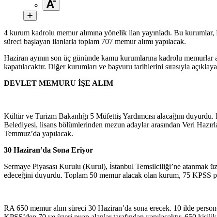
4 kurum kadrolu memur alımına yönelik ilan yayınladı. Bu kurumlar, K
süreci başlayan ilanlarla toplam 707 memur alımı yapılacak.
Haziran ayının son üç gününde kamu kurumlarına kadrolu memurlar ata
kapatılacaktır. Diğer kurumları ve başvuru tarihlerini sırasıyla açıklayar
DEVLET MEMURU İŞE ALIM
Kültür ve Turizm Bakanlığı 5 Müfettiş Yardımcısı alacağını duyurdu.
Belediyesi, lisans bölümlerinden mezun adaylar arasından Veri Hazı
Temmuz’da yapılacak.
30 Haziran’da Sona Eriyor
Sermaye Piyasası Kurulu (Kurul), İstanbul Temsilciliği’ne atanmak
edeceğini duyurdu. Toplam 50 memur alacak olan kurum, 75 KPSS pua
RA 650 memur alım süreci 30 Haziran’da sona erecek. 10 ilde personel
KPSS’den 70 ve üzeri puan alanlar tarafından yapılacaktır. 650 kişilik iş 