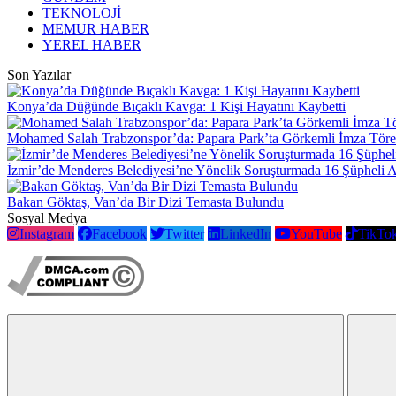
TEKNOLOJİ
MEMUR HABER
YEREL HABER
Son Yazılar
Konya’da Düğünde Bıçaklı Kavga: 1 Kişi Hayatını Kaybetti
Mohamed Salah Trabzonspor’da: Papara Park’ta Görkemli İmza Töre
İzmir’de Menderes Belediyesi’ne Yönelik Soruşturmada 16 Şüpheli 
Bakan Göktaş, Van’da Bir Dizi Temasta Bulundu
Sosyal Medya
Instagram
Facebook
Twitter
LinkedIn
YouTube
TikTo