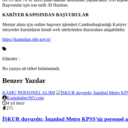
Başvurular için son tarih 30 Haziran.
KARİYER KAPISINDAN BAŞVURULAR
Memur alımı için online başvuru işlemleri Cumhurbaşkanlığı Kariyer Ka
isteyenler kurumların kendi web sitelerinden duyurulara ulaşabilirler.
https://kamuilan.sbb.gov.tr/
Etiketler :
Bu yazıya ait etiket bulunamadı.
Benzer Yazılar
KAMU PERSONEL ALIMI
Kamuhaber365.com
4 yıl önce
271
İŞKUR duyurdu; İstanbul Metro KPSS’siz personel a