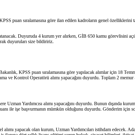
PSS puan sıralamasına göre ilan edilen kadroların genel özelliklerini 
nacak. Duyuruda 4 kurum yer alırken, GİB 650 kamu görevlisini açıklay
ak duyuruları size bildiririz.
 Bakanlık, KPSS puan sıralamasına göre yapılacak alımlar için 18 Temmu
rlama ve Kontrol Operatörü alımı yapacağını duyurdu. Toplam 2 memur 
 üzere Uzman Yardımcısı alımı yapacağını duyurdu. Bunun dışında kur
nı ile işe başvurmanın mümkün olduğunu duyurdu. Gönderim için son 
 alımı yapacak olan kurum, Uzman Yardımcıları istihdam edecek. Adaylar
ilanına dört yıllık lisans eğitimi veren hukuk, siyaset bilimleri, iktisat,