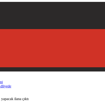
ni
Adliyede
yapacak ilana çıktı