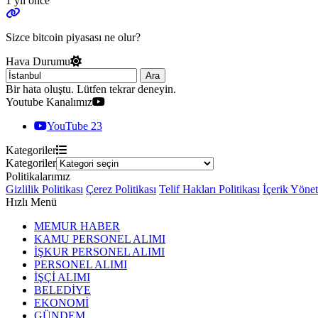
1 yıl önce
Sizce bitcoin piyasası ne olur?
Hava Durumu
Ara
Bir hata oluştu. Lütfen tekrar deneyin.
Youtube Kanalımız
YouTube
23
Kategoriler
Kategoriler
Politikalarımız
Gizlilik Politikası
Çerez Politikası
Telif Hakları Politikası
İçerik Yöne
Hızlı Menü
MEMUR HABER
KAMU PERSONEL ALIMI
İŞKUR PERSONEL ALIMI
PERSONEL ALIMI
İŞÇİ ALIMI
BELEDİYE
EKONOMİ
GÜNDEM