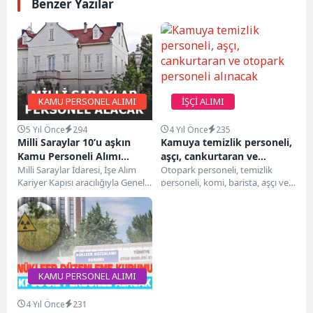
Benzer Yazılar
KAMU PERSONEL ALIMI
İŞÇİ ALIMI
5 Yıl Önce
294
4 Yıl Önce
235
Milli Saraylar 10’u aşkın
Kamuya temizlik personeli,
Kamu Personeli Alımı
aşçı, cankurtaran ve
Yapacak! Çalışmak
Milli Saraylar İdaresi, İşe Alım
otopark personeli alınacak
Otopark personeli, temizlik
Kariyer Kapısı aracılığıyla Genel
personeli, komi, barista, aşçı ve
İsteyenler Acele Edin!…
İdare Hizmetleri Sınıfında görev
cankurtaran alımı için bir başka
yapmak üzere...
belediye bugün...
KAMU PERSONEL ALIMI
4 Yıl Önce
231