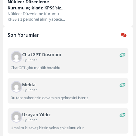
Nükleer Düzenleme
Kurumu açıkladı: KPSS’siz
personel alacak
Nükleer Düzenleme Kurumu
KPSS'siz personel alımı yapacak!
Nükleer Düzenleme Kurumunda
görev yapmak üzere; 4857
Son Yorumlar
sayılı...
ChatGPT Düsmanı
1 yıl önce
ChatGPT çıktı mertlik bozuldu
Melda
1 yıl önce
Bu tarz haberlerin devamının gelmesini isteriz
Uzayan Yıldız
1 yıl önce
Umalım ki savaş bitsin yoksa çok sıkıntı olur