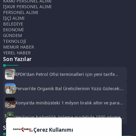
KAMU PERSONEL ALIMI
İŞKUR PERSONEL ALIMI
PERSONEL ALIMI
İŞÇİ ALIMI
BELEDİYE
EKONOMİ
GÜNDEM
TEKNOLOJİ
MEMUR HABER
YEREL HABER
Son Yazılar
EPDK’dan Petrol Ofisi terminalleri için yeni tarife
kararı
Pervari’de Organik Bal Üreticilerinin Yüzü Gülecek:
Bu Yıl Rekolte İyi Seviyede Bekleniyor
Konya’da minibüsteki 1 milyon liralık altın ve parayı
çalan 5 şüpheli 3 ilde yakalandı
Yeşilay’ın bağımlılık önleme modeliyle 1500 göçmen
genç güvenli geleceğe hazırlandı
Sosyal Medya
Çerez Kullanımı