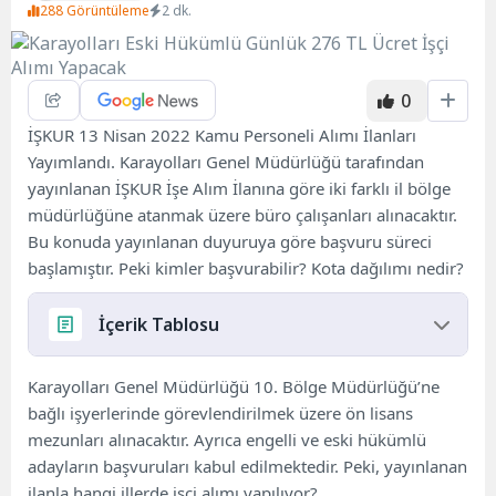
288 Görüntüleme
2 dk.
0
İŞKUR 13 Nisan 2022 Kamu Personeli Alımı İlanları
Yayımlandı. Karayolları Genel Müdürlüğü tarafından
yayınlanan İŞKUR İşe Alım İlanına göre iki farklı il bölge
müdürlüğüne atanmak üzere büro çalışanları alınacaktır.
Bu konuda yayınlanan duyuruya göre başvuru süreci
başlamıştır. Peki kimler başvurabilir? Kota dağılımı nedir?
İçerik Tablosu
Başvurular şahsen veya İŞKUR üzerinden online
Karayolları Genel Müdürlüğü 10. Bölge Müdürlüğü’ne
olarak alınmaktadır!
bağlı işyerlerinde görevlendirilmek üzere ön lisans
KPSS taban puanı gerekmez!
mezunları alınacaktır. Ayrıca engelli ve eski hükümlü
Günlük 275 TL ödeniyor!
adayların başvuruları kabul edilmektedir. Peki, yayınlanan
ilanla hangi illerde işçi alımı yapılıyor?