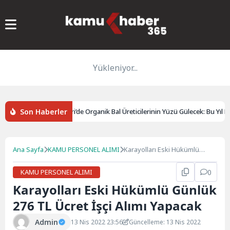
Yükleniyor...
Son Haberler
kararı
Pervari’de Organik Bal Üreticilerinin Yüzü Gülecek: Bu Yıl Reko
Ana Sayfa
KAMU PERSONEL ALIMI
Karayolları Eski Hükümlü
Günlük 276 TL Ücret İşçi Alımı
Yapacak
KAMU PERSONEL ALIMI
0
Karayolları Eski Hükümlü Günlük
276 TL Ücret İşçi Alımı Yapacak
Admin
13 Nis 2022 23:56
Güncelleme: 13 Nis 2022