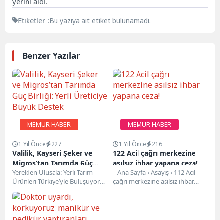
yerini aldı.
Etiketler :
Bu yazıya ait etiket bulunamadı.
Benzer Yazılar
MEMUR HABER
MEMUR HABER
1 Yıl Önce
227
1 Yıl Önce
216
Valilik, Kayseri Şeker ve
122 Acil çağrı merkezine
Migros’tan Tarımda Güç
asılsız ihbar yapana ceza!
Birliği: Yerli Üreticiye Büyük
Yerelden Ulusala: Yerli Tarım
Ana Sayfa › Asayiş › 112 Acil
Ürünleri Türkiye’yle Buluşuyor
çağrı merkezine asılsız ihbar
Destek
Kayseri Valiliği, Kayseri Şeker ve
yapana...
Migros arasında yerli...