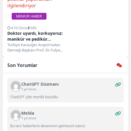
MEMUR HABER
4 Yıl Önce
365
Doktor uyardı, korkuyoruz:
manikür ve pedikür
yaptıranları ilgilendiriyor
Türkiye Karaciğer Araştırmaları
Derneği Başkanı Prof. Dr. Fulya
Günşar, toplumda hepatit
virüsleri konusunda
Son Yorumlar
farkındalığın artırılmasının...
ChatGPT Düsmanı
1 yıl önce
ChatGPT çıktı mertlik bozuldu
Melda
1 yıl önce
Bu tarz haberlerin devamının gelmesini isteriz