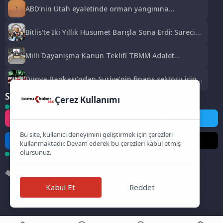
ABD’nin Utah eyaletinde orman yangınına
müdahale eden helikopter düştü
Bitlis’te İki Yıllık Husumet Barışla Sona Erdi: Sürecin
Başrolünde Atmanega Aşireti Lideri Hasan Açık
Vardı
Milli Dayanışma Kanun Teklifi TBMM Adalet
Komisyonunda kabul edildi
Dünya Bankası’ndan Suriye’nin finans sektörü için
100 milyon dolarlık hibe
Sosyal Medya
Çerez Kullanımı
Instagram
Facebook
Twitter
Bu site, kullanıcı deneyimini geliştirmek için çerezleri
LinkedIn
YouTube
TikTok
kullanmaktadır. Devam ederek bu çerezleri kabul etmiş
olursunuz.
Kabul Et
Reddet