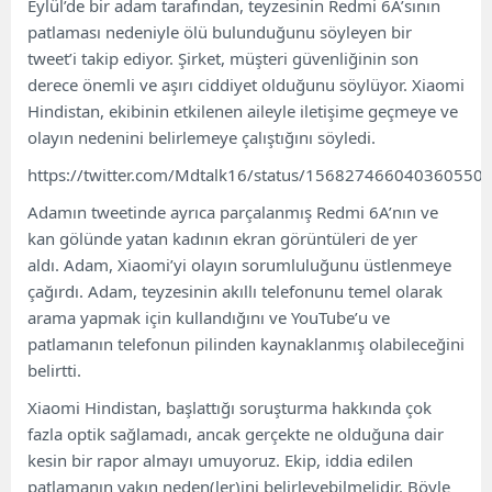
Eylül’de bir adam tarafından, teyzesinin Redmi 6A’sının
patlaması nedeniyle ölü bulunduğunu söyleyen bir
tweet’i takip ediyor. Şirket, müşteri güvenliğinin son
derece önemli ve aşırı ciddiyet olduğunu söylüyor. Xiaomi
Hindistan, ekibinin etkilenen aileyle iletişime geçmeye ve
olayın nedenini belirlemeye çalıştığını söyledi.
https://twitter.com/Mdtalk16/status/156827466040360550
Adamın tweetinde ayrıca parçalanmış Redmi 6A’nın ve
kan gölünde yatan kadının ekran görüntüleri de yer
aldı. Adam, Xiaomi’yi olayın sorumluluğunu üstlenmeye
çağırdı. Adam, teyzesinin akıllı telefonunu temel olarak
arama yapmak için kullandığını ve YouTube’u ve
patlamanın telefonun pilinden kaynaklanmış olabileceğini
belirtti.
Xiaomi Hindistan, başlattığı soruşturma hakkında çok
fazla optik sağlamadı, ancak gerçekte ne olduğuna dair
kesin bir rapor almayı umuyoruz. Ekip, iddia edilen
patlamanın yakın neden(ler)ini belirleyebilmelidir. Böyle