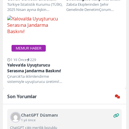
96,6’ya Düştü
Türkiye İstatistik Kurumu (TÜİK),
Geçti
Zabıta Ekiplerinden Şehir
2025 Nisan ayına ilişkin
Genelinde DenetimÇorum
ekonomik güven endeksi
Belediyesi Zabıta Müdürlüğü
verilerini açıkladı. Buna göre...
ekipleri, kentte çocuk
dilenciliğini önlemek amacıyla
denetimlerini...
MEMUR HABER
1 Yıl Önce
229
Yalova’da Uyuşturucu
Serasına Jandarma Baskını!
Çınarcık’ta iklimlendirme
sistemiyle uyuşturucu üretimi!
Yalova İl Jandarma Komutanlığı,
uyuşturucuyla mücadele
Son Yorumlar
kapsamında önemli bir
operasyona...
ChatGPT Düsmanı
1 yıl önce
ChatGPT çıktı mertlik bozuldu