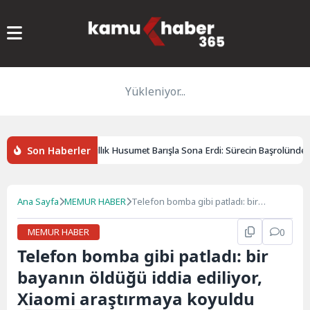
Yükleniyor...
Son Haberler
Bitlis’te İki Yıllık Husumet Barışla Sona Erdi: Sürecin Başrolünde A
Ana Sayfa
MEMUR HABER
Telefon bomba gibi patladı: bir
bayanın öldüğü iddia ediliyor, Xiaomi
araştırmaya koyuldu
MEMUR HABER
0
Telefon bomba gibi patladı: bir
bayanın öldüğü iddia ediliyor,
Xiaomi araştırmaya koyuldu