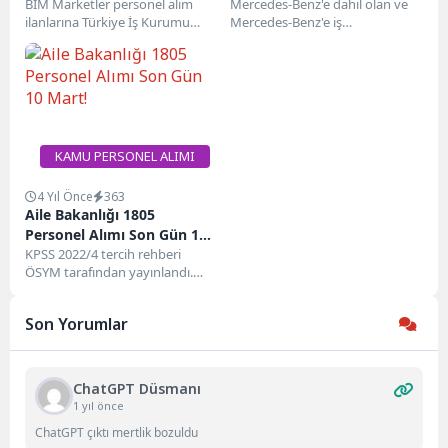
Personel Alımı Yapacak
BİM Marketler personel alım
Mercedes-Benz'e dahil olan ve
ilanlarına Türkiye İş Kurumu
Mercedes-Benz'e iş
üzerinden başvuru
başvurusunda bulunmak
yapılabilmektedir. Vatandaşlar,
isteyenler aşağıdaki gerekli
İŞKUR'un açık iş...
bilgileri kontrol edebilirler.
Mercedes-Benz...
KAMU PERSONEL ALIMI
4 Yıl Önce
363
Aile Bakanlığı 1805
Personel Alımı Son Gün 10
Mart!
KPSS 2022/4 tercih rehberi
ÖSYM tarafından yayınlandı.
Kılavuzun yayınlanmasıyla
birlikte lise ve ön lisans
Son Yorumlar
mezunu...
ChatGPT Düsmanı
1 yıl önce
ChatGPT çıktı mertlik bozuldu