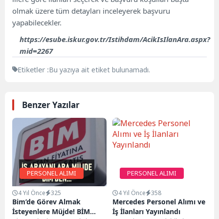
olmak üzere tüm detayları inceleyerek başvuru
yapabilecekler.
https://esube.iskur.gov.tr/Istihdam/AcikIsIlanAra.aspx?
mid=2267
Etiketler :
Bu yazıya ait etiket bulunamadı.
Benzer Yazılar
PERSONEL ALIMI
PERSONEL ALIMI
4 Yıl Önce
325
4 Yıl Önce
358
Bim’de Görev Almak
Mercedes Personel Alımı ve
İsteyenlere Müjde! BİM
İş İlanları Yayınlandı