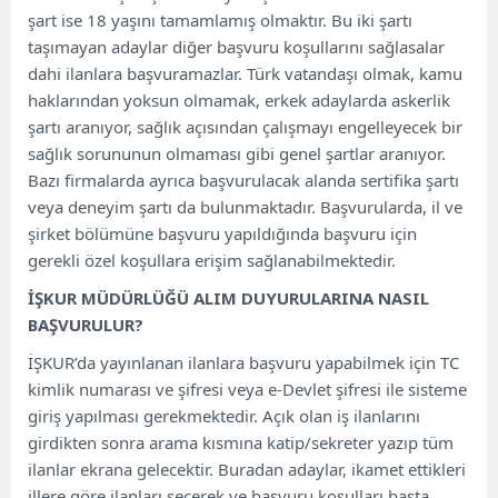
şart ise 18 yaşını tamamlamış olmaktır. Bu iki şartı
taşımayan adaylar diğer başvuru koşullarını sağlasalar
dahi ilanlara başvuramazlar. Türk vatandaşı olmak, kamu
haklarından yoksun olmamak, erkek adaylarda askerlik
şartı aranıyor, sağlık açısından çalışmayı engelleyecek bir
sağlık sorununun olmaması gibi genel şartlar aranıyor.
Bazı firmalarda ayrıca başvurulacak alanda sertifika şartı
veya deneyim şartı da bulunmaktadır. Başvurularda, il ve
şirket bölümüne başvuru yapıldığında başvuru için
gerekli özel koşullara erişim sağlanabilmektedir.
İŞKUR MÜDÜRLÜĞÜ ALIM DUYURULARINA NASIL
BAŞVURULUR?
İŞKUR’da yayınlanan ilanlara başvuru yapabilmek için TC
kimlik numarası ve şifresi veya e-Devlet şifresi ile sisteme
giriş yapılması gerekmektedir. Açık olan iş ilanlarını
girdikten sonra arama kısmına katip/sekreter yazıp tüm
ilanlar ekrana gelecektir. Buradan adaylar, ikamet ettikleri
illere göre ilanları seçerek ve başvuru koşulları başta