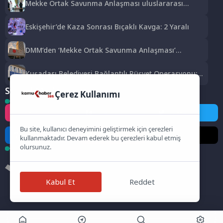
Mekke Ortak Savunma Anlaşması uluslararası
basında geniş yankı uyandırdı
Eskişehir’de Kaza Sonrası Bıçaklı Kavga: 2 Yaralı
DMM’den ‘Mekke Ortak Savunma Anlaşması’
iddialarına yalanlama
Kuşadası Belediyesi Bağlantılı Rüşvet Operasyonu:
15 Gözaltı
Sosyal Medya
Çerez Kullanımı
Instagram
Facebook
Twitter
Bu site, kullanıcı deneyimini geliştirmek için çerezleri
LinkedIn
YouTube
TikTok
kullanmaktadır. Devam ederek bu çerezleri kabul etmiş
olursunuz.
Kabul Et
Reddet