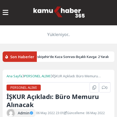
Yükleniyor...
Son Haberler
ı uyandırdı
Eskişehir’de Kaza Sonrası Bıçaklı Kavga: 2 Yaralı
Ana Sayfa
PERSONEL ALIMI
İŞKUR Açıkladı: Büro Memuru
Alınacak
PERSONEL ALIMI
0
İŞKUR Açıkladı: Büro Memuru
Alınacak
Admin
06 May 2022 23:01
Güncelleme: 06 May 2022