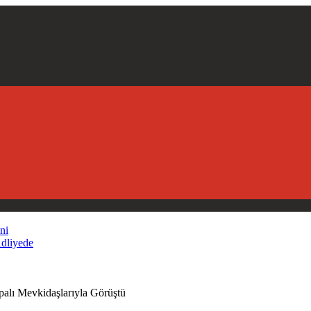
ni
Adliyede
alı Mevkidaşlarıyla Görüştü