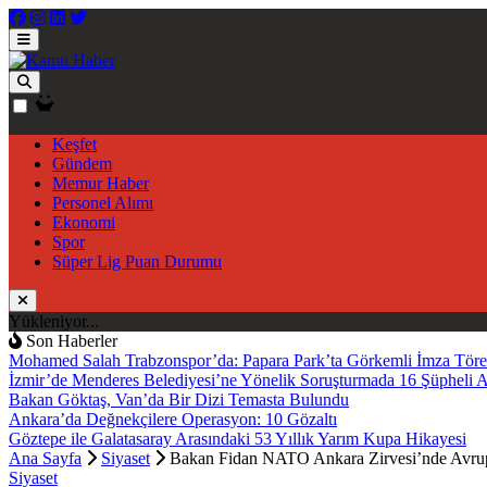
Keşfet
Gündem
Memur Haber
Personel Alımı
Ekonomi
Spor
Süper Lig Puan Durumu
Yükleniyor...
Son Haberler
Mohamed Salah Trabzonspor’da: Papara Park’ta Görkemli İmza Töre
İzmir’de Menderes Belediyesi’ne Yönelik Soruşturmada 16 Şüpheli 
Bakan Göktaş, Van’da Bir Dizi Temasta Bulundu
Ankara’da Değnekçilere Operasyon: 10 Gözaltı
Göztepe ile Galatasaray Arasındaki 53 Yıllık Yarım Kupa Hikayesi
Ana Sayfa
Siyaset
Bakan Fidan NATO Ankara Zirvesi’nde Avrup
Siyaset