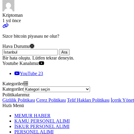
Kriptoman
1 yıl önce
Sizce bitcoin piyasası ne olur?
Hava Durumu
Ara
Bir hata oluştu. Lütfen tekrar deneyin.
Youtube Kanalımız
YouTube
23
Kategoriler
Kategoriler
Politikalarımız
Gizlilik Politikası
Çerez Politikası
Telif Hakları Politikası
İçerik Yöne
Hızlı Menü
MEMUR HABER
KAMU PERSONEL ALIMI
İŞKUR PERSONEL ALIMI
PERSONEL ALIMI