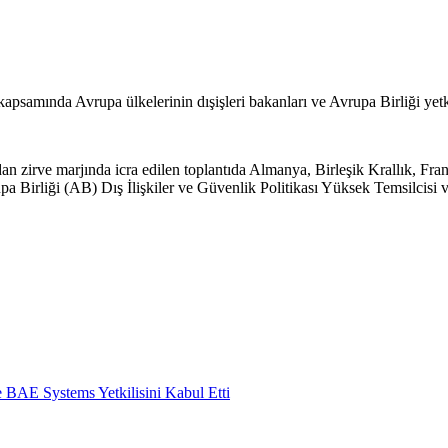
mında Avrupa ülkelerinin dışişleri bakanları ve Avrupa Birliği yetkili
n zirve marjında icra edilen toplantıda Almanya, Birleşik Krallık, Fransa
upa Birliği (AB) Dış İlişkiler ve Güvenlik Politikası Yüksek Temsilci