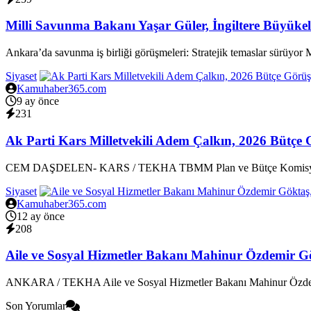
Milli Savunma Bakanı Yaşar Güler, İngiltere Büyükelç
Ankara’da savunma iş birliği görüşmeleri: Stratejik temaslar sürüyor 
Siyaset
Kamuhaber365.com
9 ay önce
231
Ak Parti Kars Milletvekili Adem Çalkın, 2026 Bütçe 
CEM DAŞDELEN- KARS / TEKHA TBMM Plan ve Bütçe Komisyonu’nda 
Siyaset
Kamuhaber365.com
12 ay önce
208
Aile ve Sosyal Hizmetler Bakanı Mahinur Özdemir Gökt
ANKARA / TEKHA Aile ve Sosyal Hizmetler Bakanı Mahinur Özdemir
Son Yorumlar