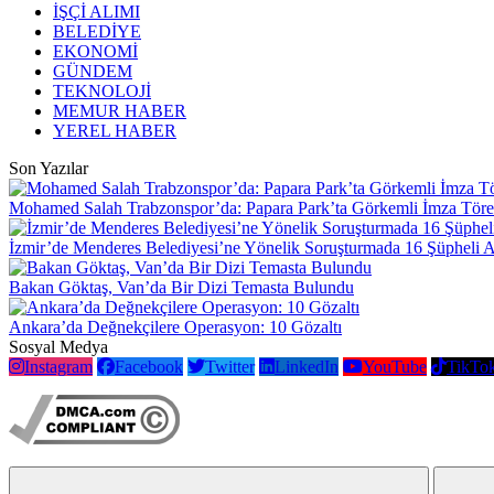
İŞÇİ ALIMI
BELEDİYE
EKONOMİ
GÜNDEM
TEKNOLOJİ
MEMUR HABER
YEREL HABER
Son Yazılar
Mohamed Salah Trabzonspor’da: Papara Park’ta Görkemli İmza Töre
İzmir’de Menderes Belediyesi’ne Yönelik Soruşturmada 16 Şüpheli 
Bakan Göktaş, Van’da Bir Dizi Temasta Bulundu
Ankara’da Değnekçilere Operasyon: 10 Gözaltı
Sosyal Medya
Instagram
Facebook
Twitter
LinkedIn
YouTube
TikTo