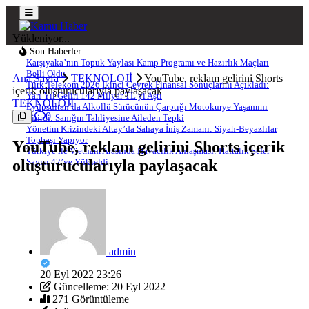
Yükleniyor...
Son Haberler
Karşıyaka’nın Topuk Yaylası Kamp Programı ve Hazırlık Maçları
Belli Oldu
Ana Sayfa
TEKNOLOJİ
YouTube, reklam gelirini Shorts
Türk Telekom 2026 İkinci Çeyrek Finansal Sonuçlarını Açıkladı:
içerik oluşturucularıyla paylaşacak
Yarı Yıl Geliri 142 Milyar TL’yi Aştı
TEKNOLOJİ
Eyüpsultan’da Alkollü Sürücünün Çarptığı Motokurye Yaşamını
0
Yitirdi: Sanığın Tahliyesine Aileden Tepki
Yönetim Krizindeki Altay’da Sahaya İniş Zamanı: Siyah-Beyazlılar
Topbaşı Yapıyor
YouTube, reklam gelirini Shorts içerik
Türkiye ile Vietnam Arasında Havacılık Anlaşması: Haftalık Sefer
oluşturucularıyla paylaşacak
Sayısı 42’ye Yükseldi
admin
20 Eyl 2022 23:26
Güncelleme: 20 Eyl 2022
271 Görüntüleme