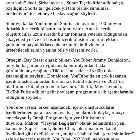
aynı kalır” dedi. Şirket ayrıca , Süper Teşekkürler adlı bahşiş
özelliğini Shorts’ta “gelecek yıl tam olarak sunulması
bekleniyor”
test
etmeye başlayacağını söyledi .
Şimdiye kadar YouTube’un Shorts için ayrılmış 100 milyon
dolarlık bir içerik oluşturucu fonu vardı. Ancak içerik
oluşturucular uzun süredir bu tür fonların yetersiz olduğundan
şikayet ediyor ve en başarılı içerik oluşturucuların reklam
gelirinden pay aldıkları daha uzun biçimli videolar
üretebileceklerinin yanına bile yaklaşamıyorlar.
Örneğin, Bay Beast olarak bilinen YouTuber Jimmy Donaldson,
bu yılın başlarında uygulamada bir milyardan fazla
görüntülemeye rağmen TikTok’tan sadece 15.000 dolar
kazandığını paylaştı. Donaldson, YouTube’da en çok kazanan
içerik oluşturuculardan biri olarak kabul ediliyor ve 2021’de
platformda 54 milyon dolar kazandı. TikTok, Mayıs ayında,
TikTok Pulse adlı bir gelir paylaşım programının ilk aşamalarında
olduğunu söyledi.
YouTube ayrıca, erken aşamadaki içerik oluşturucuların
içeriklerinden para kazanmaya başlamalarını kolaylaştırmayı
amaçlayan İş Ortağı Programı için yeni bir katman
duyurdu. Mahon, “Hayran Bağışları” olarak adlandırılan yeni
katmanın Super Thank, Super Chat, çıkartmalar ve kanal
üyelikleri gibi özelliklere erişim için “daha düşük gereksinimlere”
sahip olacağını söyledi. YouTube, 2023’teki gereksinimler