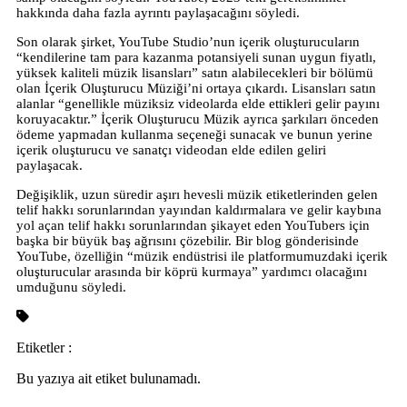
hakkında daha fazla ayrıntı paylaşacağını söyledi.
Son olarak şirket, YouTube Studio’nun içerik oluşturucuların
“kendilerine tam para kazanma potansiyeli sunan uygun fiyatlı,
yüksek kaliteli müzik lisansları” satın alabilecekleri bir bölümü
olan İçerik Oluşturucu Müziği’ni ortaya çıkardı. Lisansları satın
alanlar “genellikle müziksiz videolarda elde ettikleri gelir payını
koruyacaktır.” İçerik Oluşturucu Müzik ayrıca şarkıları önceden
ödeme yapmadan kullanma seçeneği sunacak ve bunun yerine
içerik oluşturucu ve sanatçı videodan elde edilen geliri
paylaşacak.
Değişiklik, uzun süredir aşırı hevesli müzik etiketlerinden gelen
telif hakkı sorunlarından yayından kaldırmalara ve gelir kaybına
yol açan telif hakkı sorunlarından şikayet eden YouTubers için
başka bir büyük baş ağrısını çözebilir. Bir blog gönderisinde
YouTube, özelliğin “müzik endüstrisi ile platformumuzdaki içerik
oluşturucular arasında bir köprü kurmaya” yardımcı olacağını
umduğunu söyledi.
Etiketler :
Bu yazıya ait etiket bulunamadı.