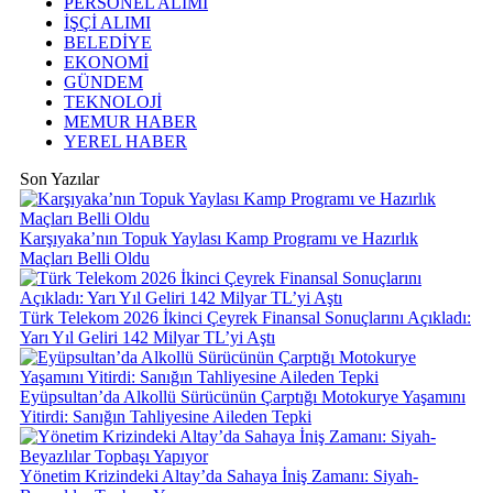
PERSONEL ALIMI
İŞÇİ ALIMI
BELEDİYE
EKONOMİ
GÜNDEM
TEKNOLOJİ
MEMUR HABER
YEREL HABER
Son Yazılar
Karşıyaka’nın Topuk Yaylası Kamp Programı ve Hazırlık
Maçları Belli Oldu
Türk Telekom 2026 İkinci Çeyrek Finansal Sonuçlarını Açıkladı:
Yarı Yıl Geliri 142 Milyar TL’yi Aştı
Eyüpsultan’da Alkollü Sürücünün Çarptığı Motokurye Yaşamını
Yitirdi: Sanığın Tahliyesine Aileden Tepki
Yönetim Krizindeki Altay’da Sahaya İniş Zamanı: Siyah-