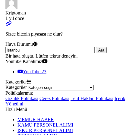
Kriptoman
1 yıl önce
Sizce bitcoin piyasası ne olur?
Hava Durumu
Ara
Bir hata oluştu. Lütfen tekrar deneyin.
Youtube Kanalımız
YouTube
23
Kategoriler
Kategoriler
Politikalarımız
Gizlilik Politikası
Çerez Politikası
Telif Hakları Politikası
İçerik
Yönetimi
Hızlı Menü
MEMUR HABER
KAMU PERSONEL ALIMI
İŞKUR PERSONEL ALIMI