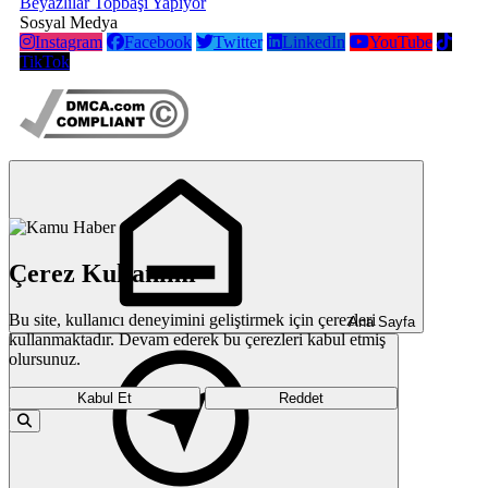
Beyazlılar Topbaşı Yapıyor
Sosyal Medya
Instagram
Facebook
Twitter
LinkedIn
YouTube
TikTok
Çerez Kullanımı
Bu site, kullanıcı deneyimini geliştirmek için çerezleri
Ana Sayfa
kullanmaktadır. Devam ederek bu çerezleri kabul etmiş
olursunuz.
Kabul Et
Reddet