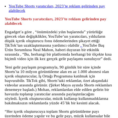
YouTube Shorts yaratıcıları, 2023’te reklam gelirinden pay
alabilecek
YouTube Shorts yaratıcıları, 2023’te reklam gelirinden pay
alabilecek
Engadget’a göre , “önümüzdeki yılın başlarında” yürürlüğe
girecek olan değişiklikler, YouTube’un yaratıcıları, yıldızların
düşük içerik oluşturucu fonu ödemelerinden şikayet ettiği
TikTok’tan uzaklaştırmasına yardımcı olabilir
.
YouTube
Baş
Ürün Sorumlusu Neal Mahon, haberi duyuran bir etkinlik
sırasında , “Bu, herhangi bir platformda herhangi bir ölçekte kısa
biçimli video için ilk kez gerçek gelir paylaşımı sunuluyor” dedi.
Yeni gelir paylaşım programıyla, 90 günlük bir süre içinde
Shorts’ta 10 milyon görüntüleme alan en az 1.000 abonesi olan
içerik oluşturucular, İş Ortağı Programına katılmak için
başvurabilir. TikTok gibi, Shorts’taki reklamlar, özet akışındaki
videolar arasında görünür. (Şirket Mayıs ayında Shorts reklamları
denemeye başladı.) Mohan, reklamlardan elde edilen gelirin bir
havuzda toplanıp yaratıcılar arasında paylaştırılacağını
söyledi. İçerik oluşturucular, müzik kullanıp kullanmadıklarına
bakılmaksızın reklamlarda yüzde 45’lik bir kesinti alacak.
“Her içerik oluşturucuya toplam Shorts görüntüleme payı
üzerinden ödeme yapılır ve bu gelir payı, müzik kullansalar bile