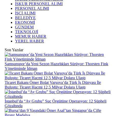
İŞKUR PERSONEL ALIMI
PERSONEL ALIMI
İŞÇİ ALIMI
BELEDİYE
EKONOMİ
GÜNDEM
TEKNOLOJİ
MEMUR HABER
YEREL HABER
Son Yazılar
Samsunspor’da Yeni Sezon Hazırlıkları Sürüyor: Thorsten Fink
Yönetiminde İdman
Ticaret Bakanı Ömer Bolat Varşova’da Türk İş Dünyası İle
Buluştu: Ticaret Hacmi 12,5 Milyar Dolara Ulaştı
İstanbul’da “Ay Grubu” Suç Örgütüne Operasyon: 12 Şüpheli
Gözaltında