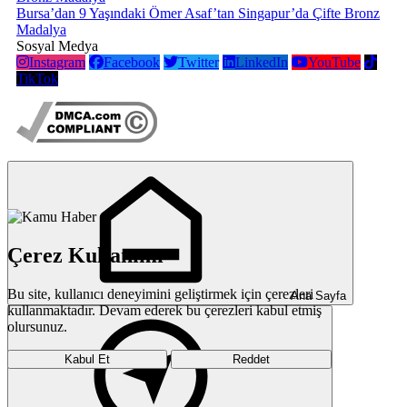
Bursa’dan 9 Yaşındaki Ömer Asaf’tan Singapur’da Çifte Bronz
Madalya
Sosyal Medya
Instagram
Facebook
Twitter
LinkedIn
YouTube
TikTok
Çerez Kullanımı
Bu site, kullanıcı deneyimini geliştirmek için çerezleri
Ana Sayfa
kullanmaktadır. Devam ederek bu çerezleri kabul etmiş
olursunuz.
Kabul Et
Reddet