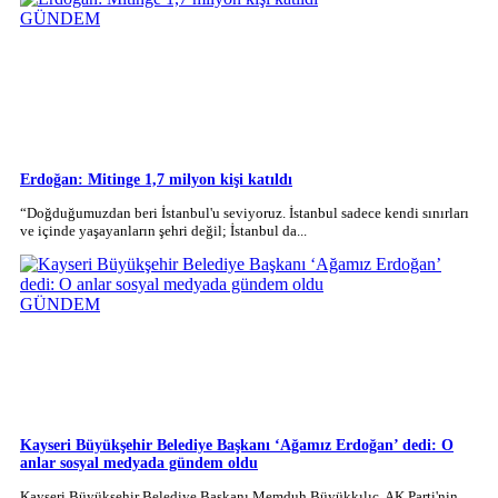
GÜNDEM
Erdoğan: Mitinge 1,7 milyon kişi katıldı
“Doğduğumuzdan beri İstanbul'u seviyoruz. İstanbul sadece kendi sınırları
ve içinde yaşayanların şehri değil; İstanbul da...
GÜNDEM
Kayseri Büyükşehir Belediye Başkanı ‘Ağamız Erdoğan’ dedi: O
anlar sosyal medyada gündem oldu
Kayseri Büyükşehir Belediye Başkanı Memduh Büyükkılıç, AK Parti'nin