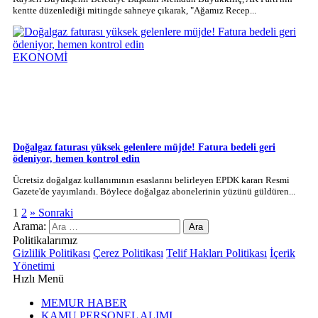
kentte düzenlediği mitingde sahneye çıkarak, "Ağamız Recep...
EKONOMİ
Doğalgaz faturası yüksek gelenlere müjde! Fatura bedeli geri
ödeniyor, hemen kontrol edin
Ücretsiz doğalgaz kullanımının esaslarını belirleyen EPDK kararı Resmi
Gazete'de yayımlandı. Böylece doğalgaz abonelerinin yüzünü güldüren...
1
2
» Sonraki
Arama:
Politikalarımız
Gizlilik Politikası
Çerez Politikası
Telif Hakları Politikası
İçerik
Yönetimi
Hızlı Menü
MEMUR HABER
KAMU PERSONEL ALIMI