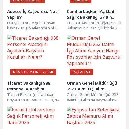
PERSONEL ALIMI
GÜNDEM
Adecco İş Başvurusu Nasıl
Cumhurbaşkanı Açıkladı!
Yapılır?
Sağlık Bakanlığı 37 Bin
Dünyanın önde gelen insan
Personel Alımı Yapacak!
Cumhurbaşkanı Erdoğan, Sağlık
kaynakları şirketlerinden biri
Bakanlığı'nın 2025 yılı içinde 37
Başvuru Şartları Neler?
olan Adecco, iş arayanlar için
bin yeni personel alacağını
geniş kariyer fırsatları...
açıkladı. Alımların sağlık...
KAMU PERSONEL ALIMI
İŞÇİ ALIMI
Ticaret Bakanlığı 988
Orman Genel Müdürlüğü
Personel Alacağını
252 Daimi İşçi Alımı
Açıkladı-Başvuru Koşulları
Ticaret Bakanlığı tarafından
Yapıyor! Hangi Pozisyonlar
Orman Genel Müdürlüğü, 252
duyurulan personel alımı için
daimi işçi alımına başvuruları
Neler?
İçin Başvuru Yapılabilir?
başvurular başladı. 865
almaya başlıyor. Arazöz şoförü,
sözleşmeli ve 123 kadrolu
otomotiv elektrikçisi gibi...
personel...