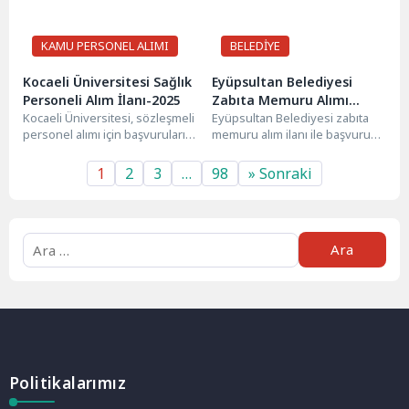
KAMU PERSONEL ALIMI
BELEDİYE
Kocaeli Üniversitesi Sağlık
Eyüpsultan Belediyesi
Personeli Alım İlanı-2025
Zabıta Memuru Alımı
Kocaeli Üniversitesi, sözleşmeli
Başladı-2025
Eyüpsultan Belediyesi zabıta
personel alımı için başvuruları
memuru alım ilanı ile başvuru
kabul etmeye başladı.
sürecini başlatmış bulunuyor.
Başvurular sadece online
Adaylar 657 sayılı Devlet...
1
2
3
…
98
» Sonraki
olarak yapılacak....
Politikalarımız