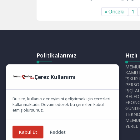
ilde 125 yeni personel alımını
duymadan
duyurdu....
için başvu
« Önceki
1
Politikalarımız
Hızlı
Gizlilik Politikası
MEMUR
Çerez Politikası
KAMU 
Çerez Kullanımı
Telif Hakları Politikası
İŞKUR
İçerik Yönetimi
PERSO
İŞÇİ A
BELED
Bu site, kullanıcı deneyimini geliştirmek için çerezleri
EKON
kullanmaktadır. Devam ederek bu çerezleri kabul
GÜND
etmiş olursunuz.
TEKNO
MEMUR
YEREL
Kabul Et
Reddet