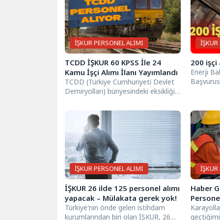
İŞKUR PERSONEL ALIMI
İŞKUR
TCDD İŞKUR 60 KPSS İle 24
200 işçi
Kamu İşçi Alımı İlanı Yayımlandı
Enerji Ba
Başvurusu
TCDD (Türkiye Cumhuriyeti Devlet
Şartlar Ne
Demiryolları) bünyesindeki eksikliği
gidermek amacıyla İŞKUR üzerinden
yayımlanan bir duyuru ile...
İŞKUR PERSONEL ALIMI
İŞKUR
İŞKUR 26 ilde 125 personel alımı
Haber G
yapacak – Mülakata gerek yok!
Personel
Türkiye'nin önde gelen istihdam
Başladı
Karayoll
kurumlarından biri olan İŞKUR, 26
geçtiğimi