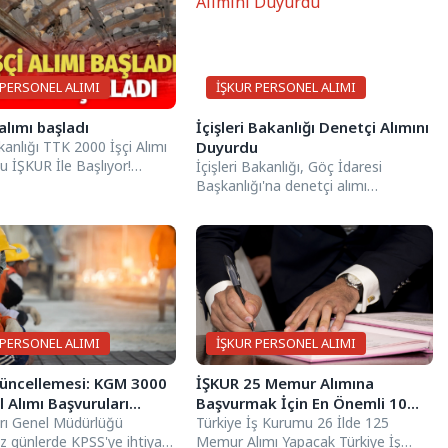
 PERSONEL ALIMI
İŞKUR PERSONEL ALIMI
 alımı başladı
İçişleri Bakanlığı Denetçi Alımını
kanlığı TTK 2000 İşçi Alımı
Duyurdu
 İŞKUR İle Başlıyor!
İçişleri Bakanlığı, Göç İdaresi
dir? Enerji ve Tabii...
Başkanlığı'na denetçi alımı
yapacaklarını duyurdu. Başvuru
süreci 19 Mayıs 2023 tarihinde...
 PERSONEL ALIMI
İŞKUR PERSONEL ALIMI
üncellemesi: KGM 3000
İŞKUR 25 Memur Alımına
 Alımı Başvuruları
Başvurmak İçin En Önemli 10
arı Genel Müdürlüğü
Neden – “26 İlde Hemen
Türkiye İş Kurumu 26 İlde 125
z günlerde KPSS'ye ihtiyaç
Memur Alımı Yapacak Türkiye İş
Başvurun!”