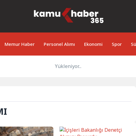
Memur Haber
Personel Alımı
Ekonomi
Spor
Sü
Yükleniyor...
MI