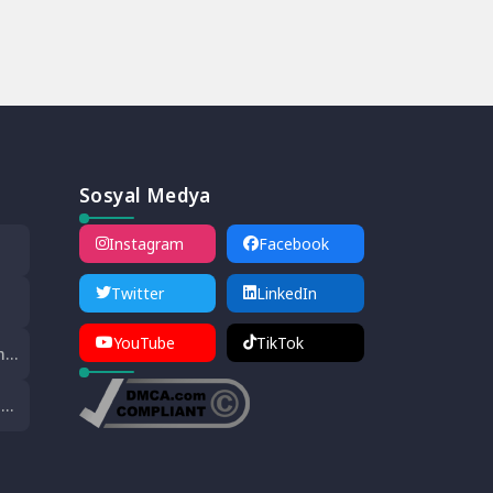
Sosyal Medya
Instagram
Facebook
len
Twitter
LinkedIn
YouTube
TikTok
adı
m
ı
u
e