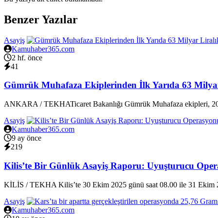
Benzer Yazılar
Asayiş
Kamuhaber365.com
2 hf. önce
41
Gümrük Muhafaza Ekiplerinden İlk Yarıda 63 Milyar
ANKARA / TEKHATicaret Bakanlığı Gümrük Muhafaza ekipleri, 2026 y
Asayiş
Kamuhaber365.com
9 ay önce
219
Kilis’te Bir Günlük Asayiş Raporu: Uyuşturucu Opera
KİLİS / TEKHA Kilis’te 30 Ekim 2025 günü saat 08.00 ile 31 Ekim 
Asayiş
Kamuhaber365.com