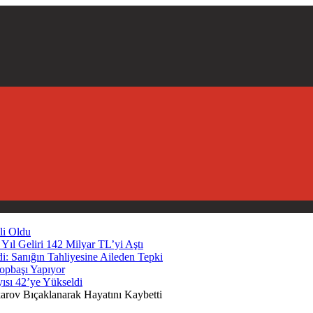
li Oldu
Yıl Geliri 142 Milyar TL’yi Aştı
i: Sanığın Tahliyesine Aileden Tepki
opbaşı Yapıyor
yısı 42’ye Yükseldi
rov Bıçaklanarak Hayatını Kaybetti