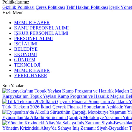
Politikalarımız
Gizlilik Politikası
Çerez Politikası
Telif Hakları Politikası
İçerik Yöne
Hızlı Menü
MEMUR HABER
KAMU PERSONEL ALIMI
İŞKUR PERSONEL ALIMI
PERSONEL ALIMI
İŞÇİ ALIMI
BELEDİYE
EKONOMİ
GÜNDEM
TEKNOLOJİ
MEMUR HABER
YEREL HABER
Son Yazılar
Karşıyaka’nın Topuk Yaylası Kamp Programı ve Hazırlık Maçları Bel
Türk Telekom 2026 İkinci Çeyrek Finansal Sonuçlarını Açıkladı: Yarı 
Eyüpsultan’da Alkollü Sürücünün Çarptığı Motokurye Yaşamını Yitird
Yönetim Krizindeki Altay’da Sahaya İniş Zamanı: Siyah-Beyazlılar T