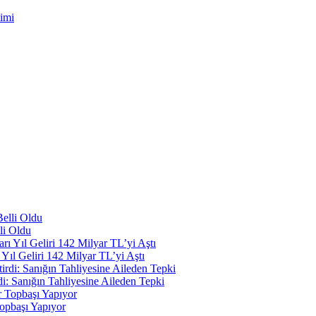
timi
li Oldu
Yıl Geliri 142 Milyar TL’yi Aştı
i: Sanığın Tahliyesine Aileden Tepki
opbaşı Yapıyor