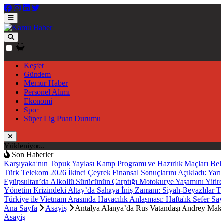
Keşfet
Gündem
Memur Haber
Personel Alımı
Ekonomi
Spor
Süper Lig Puan Durumu
Yükleniyor...
Son Haberler
Karşıyaka’nın Topuk Yaylası Kamp Programı ve Hazırlık Maçları Bel
Türk Telekom 2026 İkinci Çeyrek Finansal Sonuçlarını Açıkladı: Yarı 
Eyüpsultan’da Alkollü Sürücünün Çarptığı Motokurye Yaşamını Yitird
Yönetim Krizindeki Altay’da Sahaya İniş Zamanı: Siyah-Beyazlılar T
Türkiye ile Vietnam Arasında Havacılık Anlaşması: Haftalık Sefer Sa
Ana Sayfa
Asayiş
Antalya Alanya’da Rus Vatandaşı Andrey Maka
Asayiş