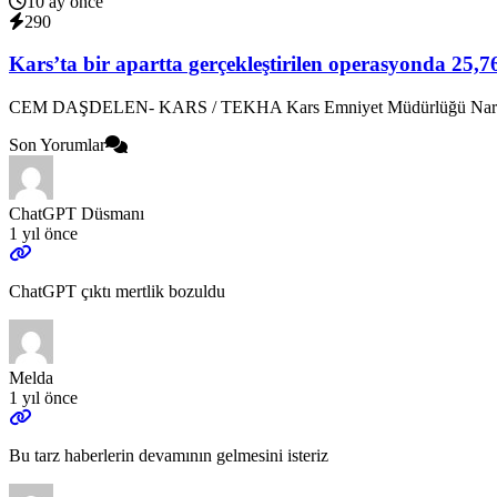
10 ay önce
290
Kars’ta bir apartta gerçekleştirilen operasyonda 25
CEM DAŞDELEN- KARS / TEKHA Kars Emniyet Müdürlüğü Narkotik 
Son Yorumlar
ChatGPT Düsmanı
1 yıl önce
ChatGPT çıktı mertlik bozuldu
Melda
1 yıl önce
Bu tarz haberlerin devamının gelmesini isteriz