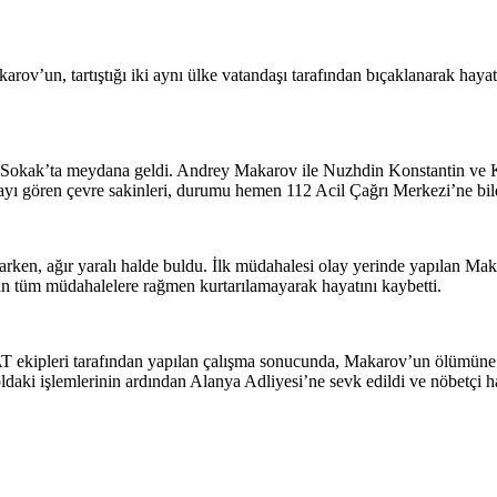
ov’un, tartıştığı iki aynı ülke vatandaşı tarafından bıçaklanarak hayatı
kak’ta meydana geldi. Andrey Makarov ile Nuzhdin Konstantin ve Kir
ayı gören çevre sakinleri, durumu hemen 112 Acil Çağrı Merkezi’ne bild
tarken, ağır yaralı halde buldu. İlk müdahalesi olay yerinde yapılan Ma
n tüm müdahalelere rağmen kurtarılamayarak hayatını kaybetti.
ekipleri tarafından yapılan çalışma sonucunda, Makarov’un ölümüne s
ldaki işlemlerinin ardından Alanya Adliyesi’ne sevk edildi ve nöbetçi h