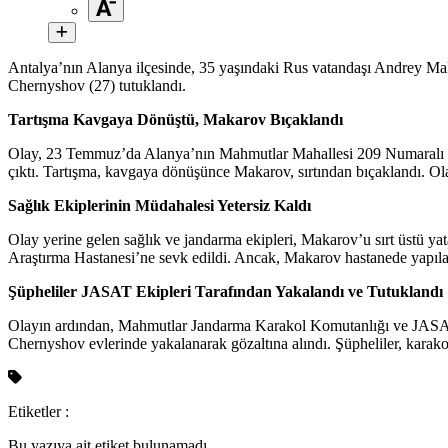
Antalya’nın Alanya ilçesinde, 35 yaşındaki Rus vatandaşı Andrey Makar
Chernyshov (27) tutuklandı.
Tartışma Kavgaya Dönüştü, Makarov Bıçaklandı
Olay, 23 Temmuz’da Alanya’nın Mahmutlar Mahallesi 209 Numaralı So
çıktı. Tartışma, kavgaya dönüşünce Makarov, sırtından bıçaklandı. Ol
Sağlık Ekiplerinin Müdahalesi Yetersiz Kaldı
Olay yerine gelen sağlık ve jandarma ekipleri, Makarov’u sırt üstü ya
Araştırma Hastanesi’ne sevk edildi. Ancak, Makarov hastanede yapıla
Şüpheliler JASAT Ekipleri Tarafından Yakalandı ve Tutuklandı
Olayın ardından, Mahmutlar Jandarma Karakol Komutanlığı ve JASAT 
Chernyshov evlerinde yakalanarak gözaltına alındı. Şüpheliler, karako
Etiketler :
Bu yazıya ait etiket bulunamadı.