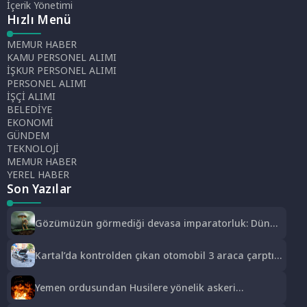
İçerik Yönetimi
Hızlı Menü
MEMUR HABER
KAMU PERSONEL ALIMI
İŞKUR PERSONEL ALIMI
PERSONEL ALIMI
İŞÇİ ALIMI
BELEDİYE
EKONOMİ
GÜNDEM
TEKNOLOJİ
MEMUR HABER
YEREL HABER
Son Yazılar
Gözümüzün görmediği devasa imparatorluk: Dünya
gerçekten mantarların mı?
Kartal’da kontrolden çıkan otomobil 3 araca çarptı:
2 yaralı
Yemen ordusundan Husilere yönelik askeri
operasyon