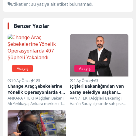
Etiketler :
Bu yazıya ait etiket bulunamadı.
Benzer Yazılar
Asayiş
Asayiş
10 Ay Önce
185
2 Ay Önce
63
Change Araç Şebekelerine
İçişleri Bakanlığından Van
Yönelik Operasyonlarda 407
Saray Belediye Başkanı
Şüpheli Yakalandı
ANKARA / TEKHA İçişleri Bakanı
Davut Acar Hakkında
VAN / TEKHAİçişleri Bakanlığı,
Ali Yerlikaya, Ankara merkezli 10
Van’ın Saray ilçesinde sahipsiz
Soruşturma İzni
ilde “Change Araç” şebekelerine
köpeklerin saldırısı sonucu 5
yönelik...
yaşındaki Hamza Özsoy’un...