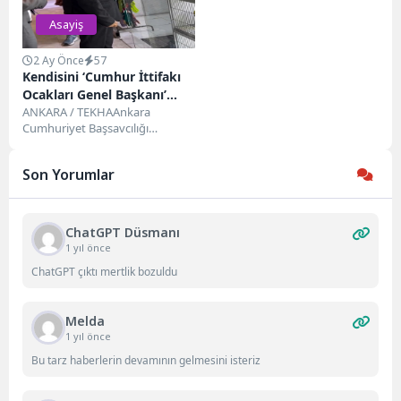
Asayiş
2 Ay Önce
57
Kendisini ‘Cumhur İttifakı
Ocakları Genel Başkanı’
Olarak Tanıtan Şahıs Ve
ANKARA / TEKHAAnkara
Cumhuriyet Başsavcılığı
Yanındaki 5 Kişi Gözaltına
tarafından başlatılan
Alındı
soruşturma kapsamında,
Son Yorumlar
kendisini ‘Cumhur İttifakı
Ocakları Genel Başkanı’...
ChatGPT Düsmanı
1 yıl önce
ChatGPT çıktı mertlik bozuldu
Melda
1 yıl önce
Bu tarz haberlerin devamının gelmesini isteriz