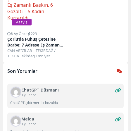
Asayiş
8 Ay Önce
229
Çorlu’da Fuhuş Çetesine
Darbe: 7 Adrese Eş Zamanlı
Baskın, 6 Gözaltı – 5 Kadın
CAN ARICILAR – TEKİRDAĞ /
TEKHA Tekirdağ Emniyet
Kurtarıldı
Müdürlüğü Asayiş Şube
Müdürlüğü ekipleri, Çorlu’da
Son Yorumlar
sosyal...
ChatGPT Düsmanı
1 yıl önce
ChatGPT çıktı mertlik bozuldu
Melda
1 yıl önce