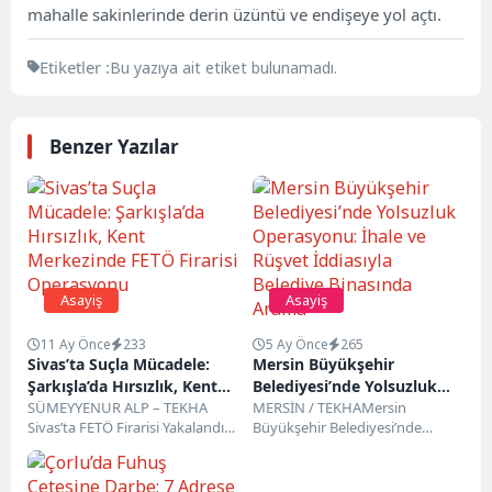
mahalle sakinlerinde derin üzüntü ve endişeye yol açtı.
Etiketler :
Bu yazıya ait etiket bulunamadı.
Benzer Yazılar
Asayiş
Asayiş
11 Ay Önce
233
5 Ay Önce
265
Sivas’ta Suçla Mücadele:
Mersin Büyükşehir
Şarkışla’da Hırsızlık, Kent
Belediyesi’nde Yolsuzluk
Merkezinde FETÖ Firarisi
SÜMEYYENUR ALP – TEKHA
Operasyonu: İhale ve
MERSİN / TEKHAMersin
Sivas’ta FETÖ Firarisi Yakalandı
Büyükşehir Belediyesi’nde
Operasyonu
Rüşvet İddiasıyla Belediye
Sivas İl Emniyet Müdürlüğü
“ihaleye fesat karıştırma” ve
Binasında Arama
Terörle Mücadele Şube...
“rüşvet” suçlarına karıştığı iddia
edilen görevlilere...