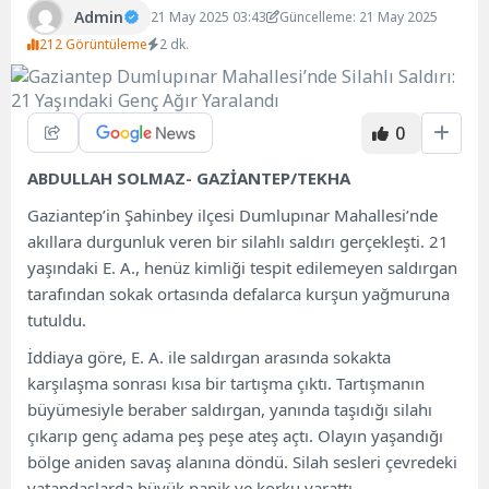
Admin
21 May 2025 03:43
Güncelleme: 21 May 2025
212 Görüntüleme
2 dk.
0
ABDULLAH SOLMAZ- GAZİANTEP/TEKHA
Gaziantep’in Şahinbey ilçesi Dumlupınar Mahallesi’nde
akıllara durgunluk veren bir silahlı saldırı gerçekleşti. 21
yaşındaki E. A., henüz kimliği tespit edilemeyen saldırgan
tarafından sokak ortasında defalarca kurşun yağmuruna
tutuldu.
İddiaya göre, E. A. ile saldırgan arasında sokakta
karşılaşma sonrası kısa bir tartışma çıktı. Tartışmanın
büyümesiyle beraber saldırgan, yanında taşıdığı silahı
çıkarıp genç adama peş peşe ateş açtı. Olayın yaşandığı
bölge aniden savaş alanına döndü. Silah sesleri çevredeki
vatandaşlarda büyük panik ve korku yarattı.