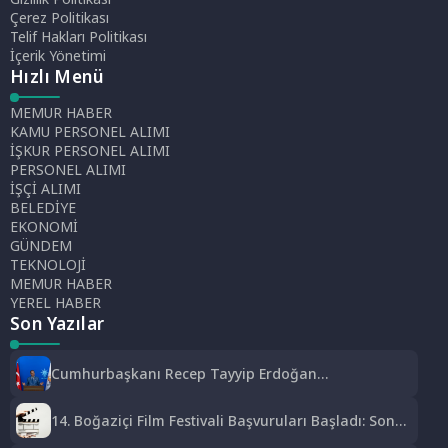
Çerez Politikası
Telif Hakları Politikası
İçerik Yönetimi
Hızlı Menü
MEMUR HABER
KAMU PERSONEL ALIMI
İŞKUR PERSONEL ALIMI
PERSONEL ALIMI
İŞÇİ ALIMI
BELEDİYE
EKONOMİ
GÜNDEM
TEKNOLOJİ
MEMUR HABER
YEREL HABER
Son Yazılar
Cumhurbaşkanı Recep Tayyip Erdoğan
Başkanlığında Toplanan AK Parti MKYK’da Gündem
“Terörsüz Türkiye” Süreci Oldu
14. Boğaziçi Film Festivali Başvuruları Başladı: Son
Tarih 15 Eylül