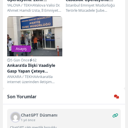
Tacirlerine Geçit Yok
YALOVA / TEKHAYalova Valisi Dr.
Gümrük Verilerini Sızdıran
İstanbul Emniyet Müdürlüğü
Ahmet Hamdi Usta, İl Emniyet
Terörle Mücadele Şube
10 Şüpheli Gözaltında
Müdürlüğü Narkotik Suçlarla
Müdürlüğü ekipleri, Ticaret
Mücadele ve...
Bakanlığı müfettişleriyle ortak
yürüttükleri çalışmalar
kapsamında,...
Asayiş
5 Gün Önce
62
Ankara’da İlişki Vaadiyle
Gasp Yapan Çeteye
Operasyon: 9 Gözaltı
ANKARA / TEKHAAnkara’da
internet üzerinden iletişim
kurdukları kişileri ilişki vaadiyle
tuzaklarına düşürerek para ve
Son Yorumlar
cep...
ChatGPT Düsmanı
1 yıl önce
ChatGPT çıktı mertlik bozuldu