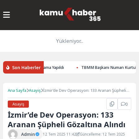
Yükleniyor...
Son Haberler
 8 İl Başkanlığına Atama Yapıldı
TBMM Başkanı Numan Kurtulmuş, 
Ana Sayfa
Asayiş
İzmir’de Dev Operasyon: 133 Aranan Şüpheli
Gözaltına Alındı
Asayiş
0
İzmir’de Dev Operasyon: 133
Aranan Şüpheli Gözaltına Alındı
Admin
12 Tem 2025 11:42
Güncelleme: 12 Tem 2025