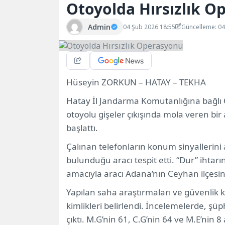
Otoyolda Hırsızlık O
Admin
04 Şub 2026 18:55
Güncelleme: 0
Hüseyin ZORKUN – HATAY – TEKHA
Hatay İl Jandarma Komutanlığına bağlı O
otoyolu gişeler çıkışında mola veren bir
başlattı.
Çalınan telefonların konum sinyallerini a
bulunduğu aracı tespit etti. “Dur” ihtar
amacıyla aracı Adana’nın Ceyhan ilçesin
Yapılan saha araştırmaları ve güvenlik
kimlikleri belirlendi. İncelemelerde, şü
çıktı. M.G’nin 61, C.G’nin 64 ve M.E’nin 8