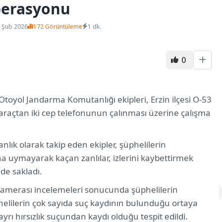
perasyonu
4 Şub 2026
172 Görüntüleme
1 dk.
0
toyol Jandarma Komutanlığı ekipleri, Erzin ilçesi O-53
 araçtan iki cep telefonunun çalınması üzerine çalışma
nlık olarak takip eden ekipler, şüphelilerin
ına uymayarak kaçan zanlılar, izlerini kaybettirmek
de sakladı.
 kamerası incelemeleri sonucunda şüphelilerin
phelilerin çok sayıda suç kaydının bulunduğu ortaya
 ayrı hırsızlık suçundan kaydı olduğu tespit edildi.