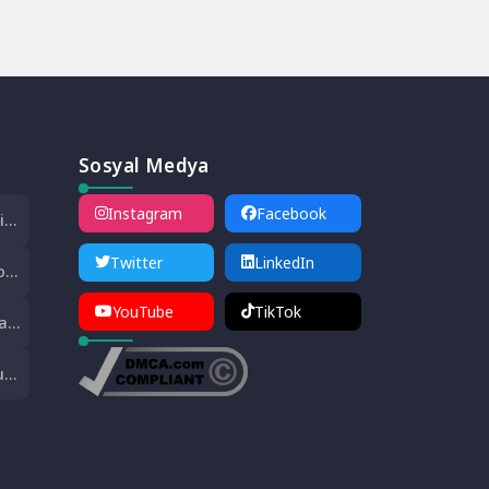
Sosyal Medya
Instagram
Facebook
i
Twitter
LinkedIn
on
YouTube
TikTok
de
at
ası
i
uç