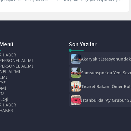
Yakalandı
ilçelerinde düzenlenen
uygulamaları üzerinden çevrimiçi
 operasyonlarında...
uyuşturucu...
 Menü
Son Yazılar
 HABER
Akaryakıt İstasyonundak
PERSONEL ALIMI
Lastik Tamirhanesinde
 PERSONEL ALIMI
Yangın Çıktı
NEL ALIMI
Samsunspor’da Yeni Sez
LIMI
Hazırlıkları Sürüyor:
İYE
Thorsten Fink Yönetimin
Ticaret Bakanı Ömer Bol
OMİ
İdman
Varşova’da Türk İş Düny
EM
İle Buluştu: Ticaret Hacm
LOJİ
İstanbul’da “Ay Grubu” S
12,5 Milyar Dolara Ulaştı
 HABER
Örgütüne Operasyon: 12
 HABER
Şüpheli Gözaltında