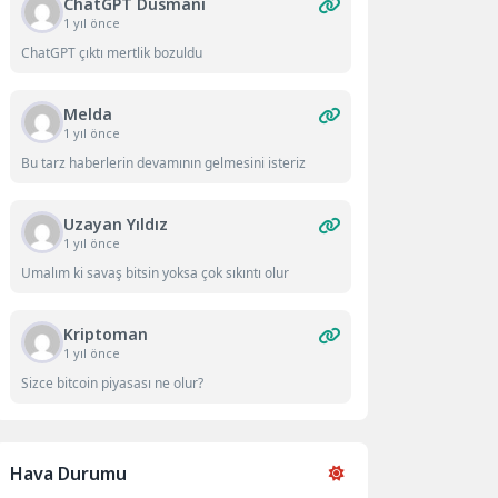
ChatGPT Düsmanı
1 yıl önce
ChatGPT çıktı mertlik bozuldu
Melda
1 yıl önce
Bu tarz haberlerin devamının gelmesini isteriz
Uzayan Yıldız
1 yıl önce
Umalım ki savaş bitsin yoksa çok sıkıntı olur
Kriptoman
1 yıl önce
Sizce bitcoin piyasası ne olur?
Hava Durumu