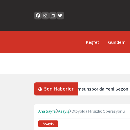
Keşfet
Gündem
Son Haberler
irhanesinde Yangın Çıktı
Samsunspor’da Yeni Sezon Haz
Ana Sayfa
Asayiş
Otoyolda Hırsızlık Operasyonu
Asayiş