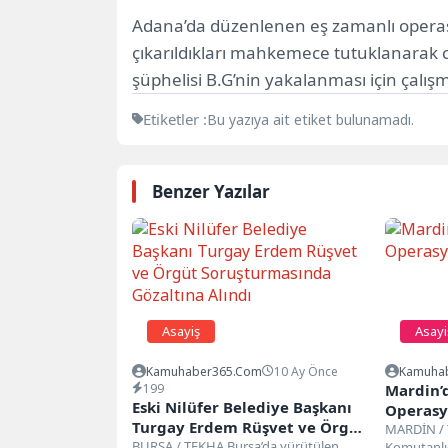
Adana’da düzenlenen eş zamanlı operasy
çıkarıldıkları mahkemece tutuklanarak c
şüphelisi B.G’nin yakalanması için çalışm
Etiketler :
Bu yazıya ait etiket bulunamadı.
Benzer Yazılar
Asayiş
Asayi
Kamuhaber365.com
10 Ay Önce
Kamuha
199
Mardin’
Eski Nilüfer Belediye Başkanı
Operasyo
Turgay Erdem Rüşvet ve Örgüt
MARDİN / 
Soruşturmasında Gözaltına
BURSA / TEKHA Bursa’da yürütülen
Komutanlığ