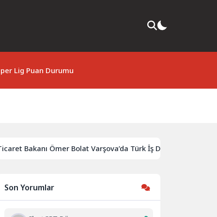
per Lig Puan Durumu
aret Bakanı Ömer Bolat Varşova’da Türk İş Dünyası İle Buluştu:
Son Yorumlar