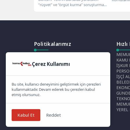
“rüşvet” ve “örgüt kurma” soruşturması
Kızıltepe 
Alındı
kapsamında, önceki dönem Nilüfer
uyuşturucu
Belediye...
Politikalarımız
Hızlı
Gizlilik Politikası
MEMUR
Çerez Politikası
KAMU 
Çerez Kullanımı
Telif Hakları Politikası
İŞKUR
İçerik Yönetimi
PERSO
İŞÇİ A
BELED
Bu site, kullanıcı deneyimini geliştirmek için çerezleri
EKON
kullanmaktadır. Devam ederek bu çerezleri kabul
GÜND
etmiş olursunuz.
TEKNO
MEMUR
YEREL
Kabul Et
Reddet