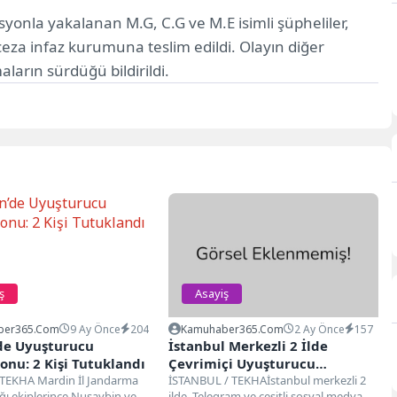
onla yakalanan M.G, C.G ve M.E isimli şüpheliler,
eza infaz kurumuna teslim edildi. Olayın diğer
aların sürdüğü bildirildi.
ş
Asayiş
ber365.com
9 Ay Önce
204
Kamuhaber365.com
2 Ay Önce
157
de Uyuşturucu
İstanbul Merkezli 2 İlde
nu: 2 Kişi Tutuklandı
Çevrimiçi Uyuşturucu
TEKHA Mardin İl Jandarma
Operasyonu: 43 Şüpheli
İSTANBUL / TEKHAİstanbul merkezli 2
ı ekiplerince Nusaybin ve
ilde, Telegram ve çeşitli sosyal medya