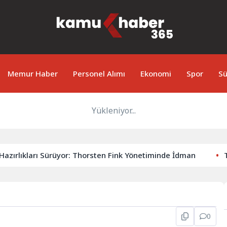
Memur Haber
Personel Alımı
Ekonomi
Spor
Sü
Yükleniyor...
ırlıkları Sürüyor: Thorsten Fink Yönetiminde İdman
Tic
0