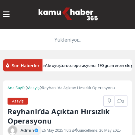
Yükleniyor...
Son Haberler
lık hibe
Mersin’de uyuşturucu operasyonu: 190 gram eroin ele geçiri
Ana Sayfa
Asayiş
Reyhanlı’da Açıktan Hırsızlık Operasyonu
Asayiş
0
Reyhanlı’da Açıktan Hırsızlık
Operasyonu
Admin
26 May 2025 10:32
Güncelleme: 26 May 2025