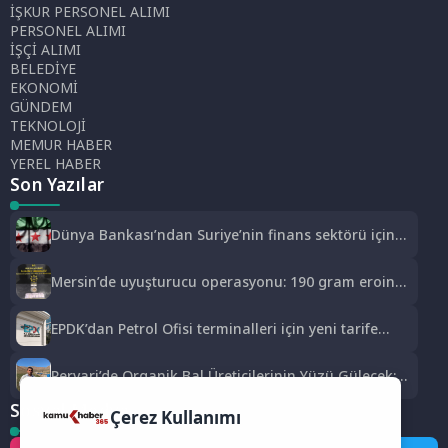
İŞKUR PERSONEL ALIMI
PERSONEL ALIMI
İŞÇİ ALIMI
BELEDİYE
EKONOMİ
GÜNDEM
TEKNOLOJİ
MEMUR HABER
YEREL HABER
Son Yazılar
Dünya Bankası’ndan Suriye’nin finans sektörü için
100 milyon dolarlık hibe
Mersin’de uyuşturucu operasyonu: 190 gram eroin
ele geçirildi, 1 gözaltı
EPDK’dan Petrol Ofisi terminalleri için yeni tarife
kararı
Pervari’de Organik Bal Üreticilerinin Yüzü Gülecek:
Bu Yıl Rekolte İyi Seviyede Bekleniyor
Sosyal Medya
Çerez Kullanımı