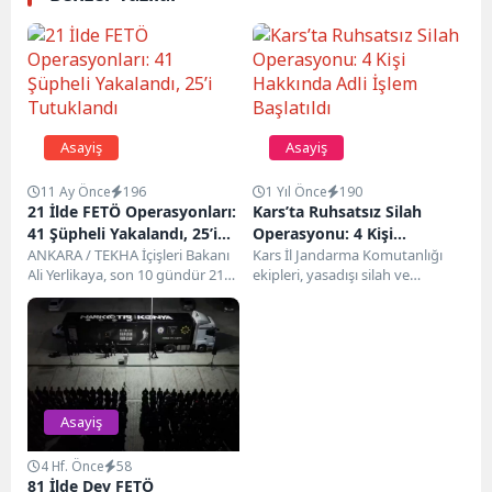
Asayiş
Asayiş
11 Ay Önce
196
1 Yıl Önce
190
21 İlde FETÖ Operasyonları:
Kars’ta Ruhsatsız Silah
41 Şüpheli Yakalandı, 25’i
Operasyonu: 4 Kişi
Tutuklandı
ANKARA / TEKHA İçişleri Bakanı
Hakkında Adli İşlem
Kars İl Jandarma Komutanlığı
Ali Yerlikaya, son 10 gündür 21
ekipleri, yasadışı silah ve
Başlatıldı
ilde düzenlenen FETÖ
mühimmat bulunduran
operasyonları...
şahısların tespiti ve
yakalanmasına yönelik...
Asayiş
4 Hf. Önce
58
81 İlde Dev FETÖ