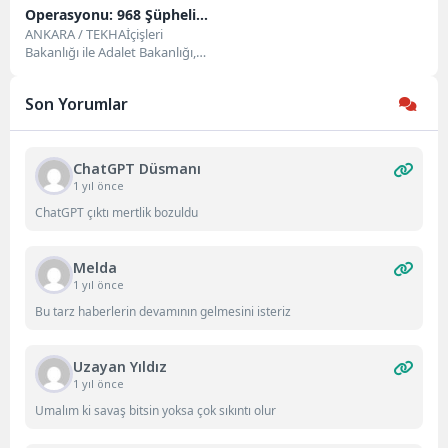
Operasyonu: 968 Şüpheli
Hakkında Yakalama Kararı
ANKARA / TEKHAİçişleri
Bakanlığı ile Adalet Bakanlığı,
FETÖ’ye yönelik 81 ilde eş
zamanlı olarak 968...
Son Yorumlar
ChatGPT Düsmanı
1 yıl önce
ChatGPT çıktı mertlik bozuldu
Melda
1 yıl önce
Bu tarz haberlerin devamının gelmesini isteriz
Uzayan Yıldız
1 yıl önce
Umalım ki savaş bitsin yoksa çok sıkıntı olur