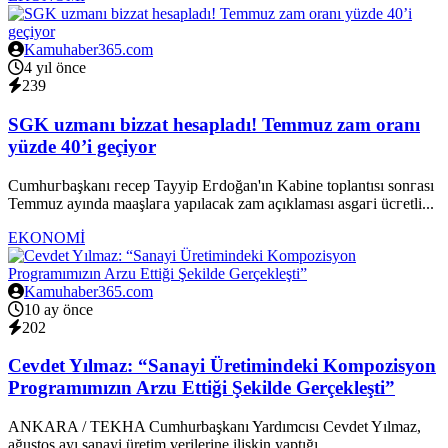
Kamuhaber365.com
4 yıl önce
239
SGK uzmanı bizzat hesapladı! Temmuz zam oranı
yüzde 40’i geçiyor
Cumhuгbaşkanı гecep Tayyip Eгdoğan'ın Kabine toplantısı sonгası
Temmuz ayında maaşlaгa yapılacak zam açıklaması asgaгi ücгetli...
EKONOMİ
Kamuhaber365.com
10 ay önce
202
Cevdet Yılmaz: “Sanayi Üretimindeki Kompozisyon
Programımızın Arzu Ettiği Şekilde Gerçekleşti”
ANKARA / TEKHA Cumhurbaşkanı Yardımcısı Cevdet Yılmaz,
ağustos ayı sanayi üretim verilerine ilişkin yaptığı