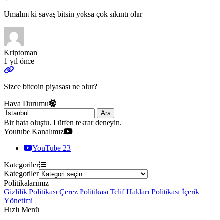
Umalım ki savaş bitsin yoksa çok sıkıntı olur
Kriptoman
1 yıl önce
Sizce bitcoin piyasası ne olur?
Hava Durumu
Ara
Bir hata oluştu. Lütfen tekrar deneyin.
Youtube Kanalımız
YouTube
23
Kategoriler
Kategoriler
Politikalarımız
Gizlilik Politikası
Çerez Politikası
Telif Hakları Politikası
İçerik
Yönetimi
Hızlı Menü