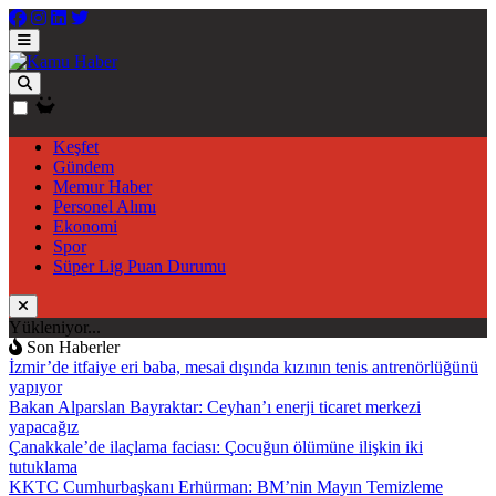
Keşfet
Gündem
Memur Haber
Personel Alımı
Ekonomi
Spor
Süper Lig Puan Durumu
Yükleniyor...
Son Haberler
İzmir’de itfaiye eri baba, mesai dışında kızının tenis antrenörlüğünü
yapıyor
Bakan Alparslan Bayraktar: Ceyhan’ı enerji ticaret merkezi
yapacağız
Çanakkale’de ilaçlama faciası: Çocuğun ölümüne ilişkin iki
tutuklama
KKTC Cumhurbaşkanı Erhürman: BM’nin Mayın Temizleme