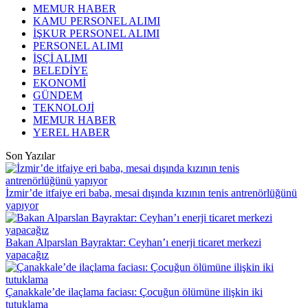
MEMUR HABER
KAMU PERSONEL ALIMI
İŞKUR PERSONEL ALIMI
PERSONEL ALIMI
İŞÇİ ALIMI
BELEDİYE
EKONOMİ
GÜNDEM
TEKNOLOJİ
MEMUR HABER
YEREL HABER
Son Yazılar
İzmir’de itfaiye eri baba, mesai dışında kızının tenis antrenörlüğünü
yapıyor
Bakan Alparslan Bayraktar: Ceyhan’ı enerji ticaret merkezi
yapacağız
Çanakkale’de ilaçlama faciası: Çocuğun ölümüne ilişkin iki
tutuklama