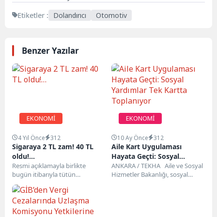
Etiketler :
Dolandırıcı
Otomotiv
Benzer Yazılar
EKONOMİ
EKONOMİ
4 Yıl Önce
312
10 Ay Önce
312
Sigaraya 2 TL zam! 40 TL
Aile Kart Uygulaması
oldu!…
Hayata Geçti: Sosyal
Resmi açıklamayla birlikte
Yardımlar Tek Kartta
ANKARA / TEKHA Aile ve Sosyal
bugün itibarıyla tütün
Hizmetler Bakanlığı, sosyal
Toplanıyor
ürünlerine yeni zam yapıldığı
hizmet ve yardım ödemelerini
kaydedildi. İşte güncel sigara
tek...
fiyatları...