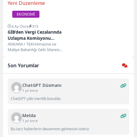
EKONOMİ
4 Ay Önce
315
GİB’den Vergi Cezalarında
Uzlaşma Komisyonu
Yetkilerine Yeni Düzenleme
ANKARA / TEKHAHazine ve
Maliye Bakanlığı Gelir İdaresi
Başkanlığı (GİB), vergi ziyaı,
usulsüzlük ve özel...
Son Yorumlar
ChatGPT Düsmanı
1 yıl önce
ChatGPT çıktı mertlik bozuldu
Melda
1 yıl önce
Bu tarz haberlerin devamının gelmesini isteriz