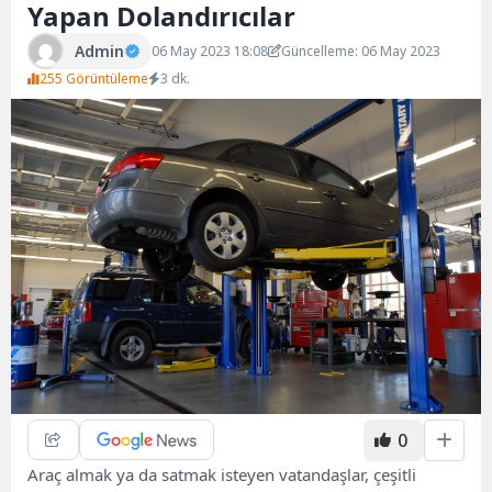
Yapan Dolandırıcılar
Admin
06 May 2023 18:08
Güncelleme: 06 May 2023
255 Görüntüleme
3 dk.
0
Araç almak ya da satmak isteyen vatandaşlar, çeşitli