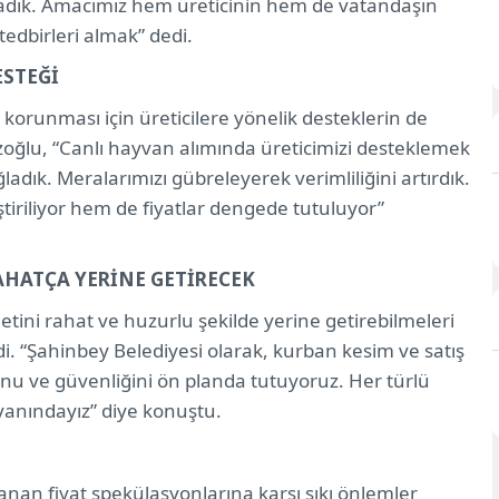
mladık. Amacımız hem üreticinin hem de vatandaşın
tedbirleri almak” dedi.
ESTEĞİ
 korunması için üreticilere yönelik desteklerin de
ğlu, “Canlı hayvan alımında üreticimizi desteklemek
ğladık. Meralarımızı gübreleyerek verimliliğini artırdık.
ştiriliyor hem de fiyatlar dengede tutuluyor”
AHATÇA YERİNE GETİRECEK
ini rahat ve huzurlu şekilde yerine getirebilmeleri
yledi. “Şahinbey Belediyesi olarak, kurban kesim ve satış
nu ve güvenliğini ön planda tutuyoruz. Her türlü
n yanındayız” diye konuştu.
nan fiyat spekülasyonlarına karşı sıkı önlemler