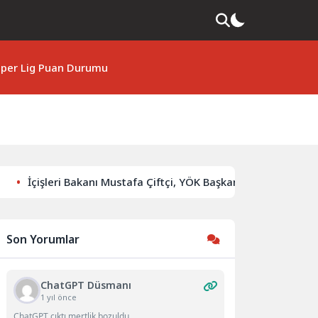
per Lig Puan Durumu
İçişleri Bakanı Mustafa Çiftçi, YÖK Başkanı Erol Özvar’ı Zi
Son Yorumlar
ChatGPT Düsmanı
1 yıl önce
ChatGPT çıktı mertlik bozuldu