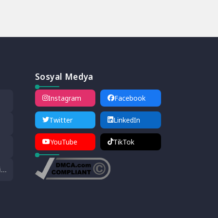
Sosyal Medya
Instagram
Facebook
ında
ldi
Twitter
LinkedIn
YouTube
TikTok
i
em
i