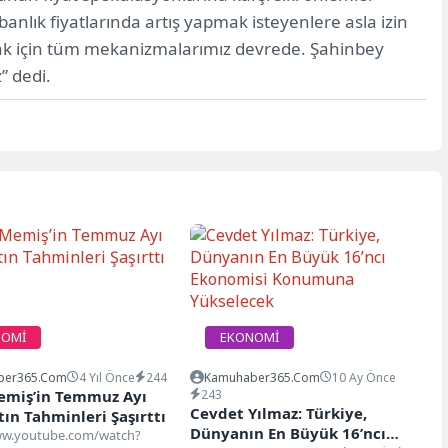
nlık fiyatlarında artış yapmak isteyenlere asla izin
k için tüm mekanizmalarımız devrede. Şahinbey
” dedi.
NOMİ
EKONOMİ
ber365.com
4 Yıl Önce
244
Kamuhaber365.com
10 Ay Önce
emiş’in Temmuz Ayı
243
Cevdet Yılmaz: Türkiye,
ın Tahminleri Şaşırttı
Dünyanın En Büyük 16’ncı
ww.youtube.com/watch?