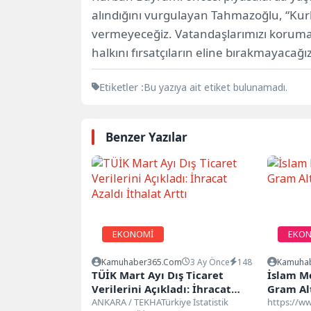
alındığını vurgulayan Tahmazoğlu, “Kurba
vermeyeceğiz. Vatandaşlarımızı koruma
halkını fırsatçıların eline bırakmayacağız
Etiketler :
Bu yazıya ait etiket bulunamadı.
Benzer Yazılar
EKONOMİ
EKO
Kamuhaber365.com
3 Ay Önce
148
Kamuha
TÜİK Mart Ayı Dış Ticaret
İslam M
Verilerini Açıkladı: İhracat
Gram Alt
Azaldı İthalat Arttı
ANKARA / TEKHATürkiye İstatistik
https://w