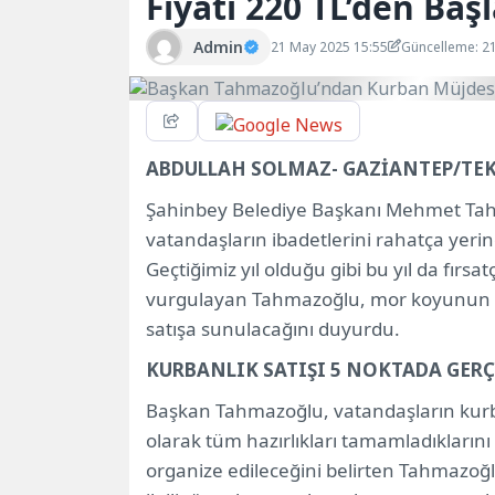
Fiyatı 220 TL’den Baş
Admin
21 May 2025 15:55
Güncelleme: 2
ABDULLAH SOLMAZ- GAZİANTEP/TE
Şahinbey Belediye Başkanı Mehmet Ta
vatandaşların ibadetlerini rahatça yerine 
Geçtiğimiz yıl olduğu gibi bu yıl da fırs
vurgulayan Tahmazoğlu, mor koyunun kil
satışa sunulacağını duyurdu.
KURBANLIK SATIŞI 5 NOKTADA GER
Başkan Tahmazoğlu, vatandaşların kurban
olarak tüm hazırlıkları tamamladıklarını s
organize edileceğini belirten Tahmazoğlu,