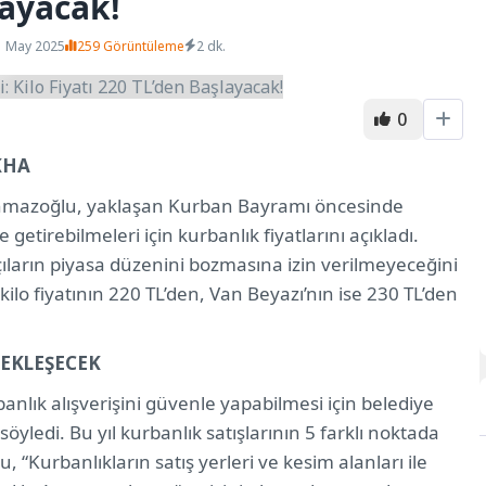
layacak!
1 May 2025
259 Görüntüleme
2 dk.
0
KHA
hmazoğlu, yaklaşan Kurban Bayramı öncesinde
getirebilmeleri için kurbanlık fiyatlarını açıkladı.
atçıların piyasa düzenini bozmasına izin verilmeyeceğini
o fiyatının 220 TL’den, Van Beyazı’nın ise 230 TL’den
ÇEKLEŞECEK
lık alışverişini güvenle yapabilmesi için belediye
öyledi. Bu yıl kurbanlık satışlarının 5 farklı noktada
 “Kurbanlıkların satış yerleri ve kesim alanları ile