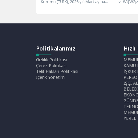
Kurumu (TÜİK), 2026 yılı Mart ayına
v=WtJW2j
ilişkin dış ticaret istatistiklerini
Altın ve pi
kamuoyuyla...
edilen isi
altın...
Politikalarımız
Hızlı
Gizlilik Politikası
MEMUR
Çerez Politikası
KAMU 
Telif Hakları Politikası
İŞKUR
İçerik Yönetimi
PERSO
İŞÇİ A
BELED
EKON
GÜND
TEKNO
MEMUR
YEREL