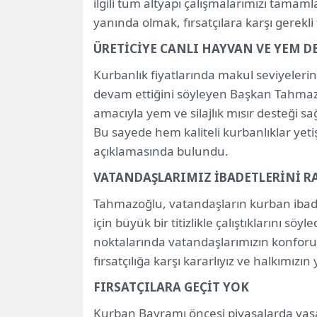
ilgili tüm altyapı çalışmalarımızı tama
yanında olmak, fırsatçılara karşı gerekli 
ÜRETİCİYE CANLI HAYVAN VE YEM D
Kurbanlık fiyatlarında makul seviyelerin
devam ettiğini söyleyen Başkan Tahmazo
amacıyla yem ve silajlık mısır desteği sa
Bu sayede hem kaliteli kurbanlıklar yeti
açıklamasında bulundu.
VATANDAŞLARIMIZ İBADETLERİNİ R
Tahmazoğlu, vatandaşların kurban ibadet
için büyük bir titizlikle çalıştıklarını sö
noktalarında vatandaşlarımızın konforu
fırsatçılığa karşı kararlıyız ve halkımızı
FIRSATÇILARA GEÇİT YOK
Kurban Bayramı öncesi piyasalarda yaşa