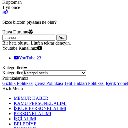
Kriptoman
1 yıl önce
Sizce bitcoin piyasası ne olur?
Hava Durumu
Ara
Bir hata oluştu. Lütfen tekrar deneyin.
Youtube Kanalımız
YouTube
23
Kategoriler
Kategoriler
Politikalarımız
Gizlilik Politikası
Çerez Politikası
Telif Hakları Politikası
İçerik Yöne
Hızlı Menü
MEMUR HABER
KAMU PERSONEL ALIMI
İŞKUR PERSONEL ALIMI
PERSONEL ALIMI
İŞÇİ ALIMI
BELEDİYE