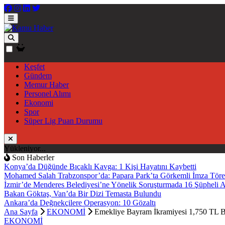
Keşfet
Gündem
Memur Haber
Personel Alımı
Ekonomi
Spor
Süper Lig Puan Durumu
Yükleniyor...
Son Haberler
Konya’da Düğünde Bıçaklı Kavga: 1 Kişi Hayatını Kaybetti
Mohamed Salah Trabzonspor’da: Papara Park’ta Görkemli İmza Töre
İzmir’de Menderes Belediyesi’ne Yönelik Soruşturmada 16 Şüpheli 
Bakan Göktaş, Van’da Bir Dizi Temasta Bulundu
Ankara’da Değnekçilere Operasyon: 10 Gözaltı
Ana Sayfa
EKONOMİ
Emekliye Bayram İkramiyesi 1,750 TL Be
EKONOMİ