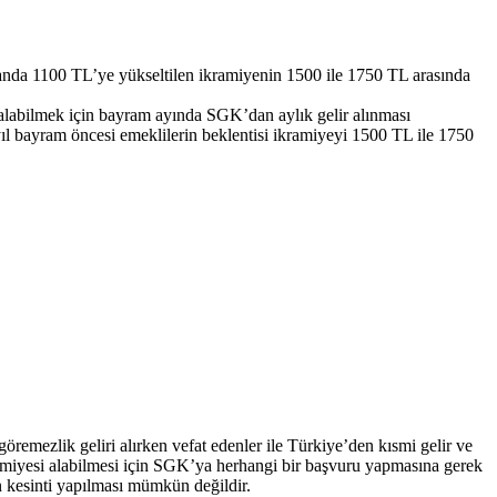
anda 1100 TL’ye yükseltilen ikramiyenin 1500 ile 1750 TL arasında
labilmek için bayram ayında SGK’dan aylık gelir alınması
ıl bayram öncesi emeklilerin beklentisi ikramiyeyi 1500 TL ile 1750
öremezlik geliri alırken vefat edenler ile Türkiye’den kısmi gelir ve
kramiyesi alabilmesi için SGK’ya herhangi bir başvuru yapmasına gerek
n kesinti yapılması mümkün değildir.