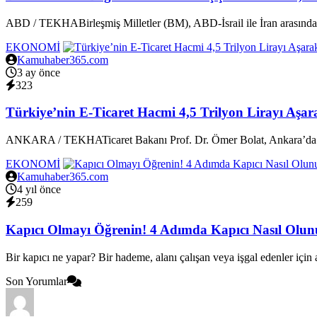
ABD / TEKHABirleşmiş Milletler (BM), ABD-İsrail ile İran arasında ba
EKONOMİ
Kamuhaber365.com
3 ay önce
323
Türkiye’nin E-Ticaret Hacmi 4,5 Trilyon Lirayı Aşa
ANKARA / TEKHATicaret Bakanı Prof. Dr. Ömer Bolat, Ankara’da d
EKONOMİ
Kamuhaber365.com
4 yıl önce
259
Kapıcı Olmayı Öğrenin! 4 Adımda Kapıcı Nasıl Olun
Bir kapıcı ne yapar? Bir hademe, alanı çalışan veya işgal edenler için a
Son Yorumlar