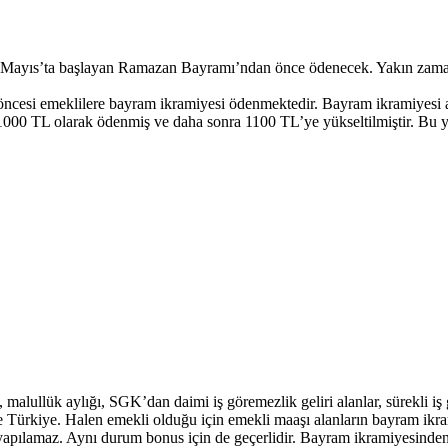
er 2 Mayıs’ta başlayan Ramazan Bayramı’ndan önce ödenecek. Yakın zam
ncesi emeklilere bayram ikramiyesi ödenmektedir. Bayram ikramiyesi a
1000 TL olarak ödenmiş ve daha sonra 1100 TL’ye yükseltilmiştir. Bu y
alullük aylığı, SGK’dan daimi iş göremezlik geliri alanlar, sürekli iş g
iyle Türkiye. Halen emekli olduğu için emekli maaşı alanların bayram i
 yapılamaz. Aynı durum bonus için de geçerlidir. Bayram ikramiyesinde