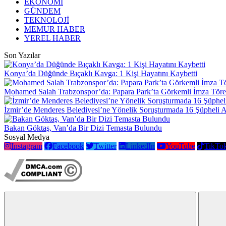
EKONOMİ
GÜNDEM
TEKNOLOJİ
MEMUR HABER
YEREL HABER
Son Yazılar
Konya’da Düğünde Bıçaklı Kavga: 1 Kişi Hayatını Kaybetti
Mohamed Salah Trabzonspor’da: Papara Park’ta Görkemli İmza Töre
İzmir’de Menderes Belediyesi’ne Yönelik Soruşturmada 16 Şüpheli 
Bakan Göktaş, Van’da Bir Dizi Temasta Bulundu
Sosyal Medya
Instagram
Facebook
Twitter
LinkedIn
YouTube
TikTo