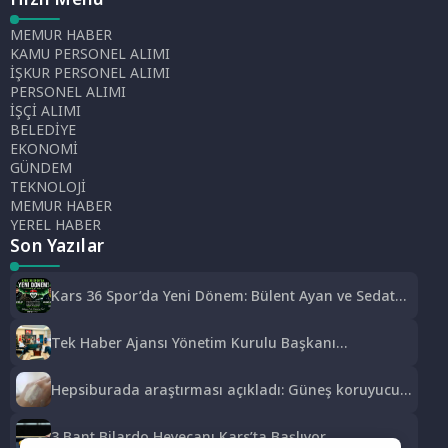
MEMUR HABER
KAMU PERSONEL ALIMI
İŞKUR PERSONEL ALIMI
PERSONEL ALIMI
İŞÇİ ALIMI
BELEDİYE
EKONOMİ
GÜNDEM
TEKNOLOJİ
MEMUR HABER
YEREL HABER
Son Yazılar
Kars 36 Spor’da Yeni Dönem: Bülent Ayan ve Sedat
Aslan Göreve Başladı
Tek Haber Ajansı Yönetim Kurulu Başkanı
Abdurrahim Solmaz’dan Adıyaman Cumhuriyet
Başsavcısı Özgür Celbek’e Hayırlı Olsun Ziyareti
Hepsiburada araştırması açıkladı: Güneş koruyucu
satışları yüzde 50 arttı
3 Bant Bilardo Heyecanı Kars’ta Başlıyor