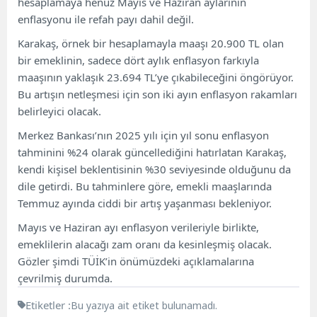
hesaplamaya henüz Mayıs ve Haziran aylarının
enflasyonu ile refah payı dahil değil.
Karakaş, örnek bir hesaplamayla maaşı 20.900 TL olan
bir emeklinin, sadece dört aylık enflasyon farkıyla
maaşının yaklaşık 23.694 TL’ye çıkabileceğini öngörüyor.
Bu artışın netleşmesi için son iki ayın enflasyon rakamları
belirleyici olacak.
Merkez Bankası’nın 2025 yılı için yıl sonu enflasyon
tahminini %24 olarak güncellediğini hatırlatan Karakaş,
kendi kişisel beklentisinin %30 seviyesinde olduğunu da
dile getirdi. Bu tahminlere göre, emekli maaşlarında
Temmuz ayında ciddi bir artış yaşanması bekleniyor.
Mayıs ve Haziran ayı enflasyon verileriyle birlikte,
emeklilerin alacağı zam oranı da kesinleşmiş olacak.
Gözler şimdi TÜİK’in önümüzdeki açıklamalarına
çevrilmiş durumda.
Etiketler :
Bu yazıya ait etiket bulunamadı.