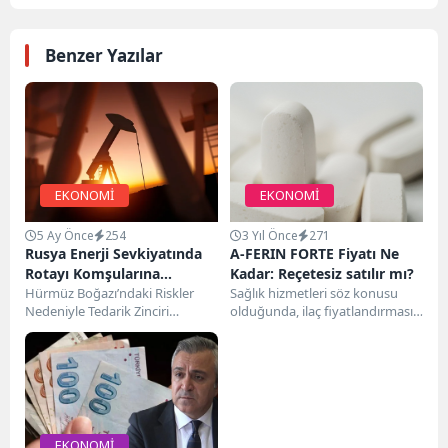
Benzer Yazılar
EKONOMİ
EKONOMİ
5 Ay Önce
254
3 Yıl Önce
271
Rusya Enerji Sevkiyatında
A-FERIN FORTE Fiyatı Ne
Rotayı Komşularına
Kadar: Reçetesiz satılır mı?
Çeviriyor
Hürmüz Boğazı’ndaki Riskler
Sağlık hizmetleri söz konusu
Nedeniyle Tedarik Zinciri
olduğunda, ilaç fiyatlandırması
YenileniyorRusya Enerji Bakanı
tüm hastaların ilaca erişimini
Sergey Tsivilev, Hürmüz
sağlamada çok önemli bir...
Boğazı’nda yaşanan son...
EKONOMİ