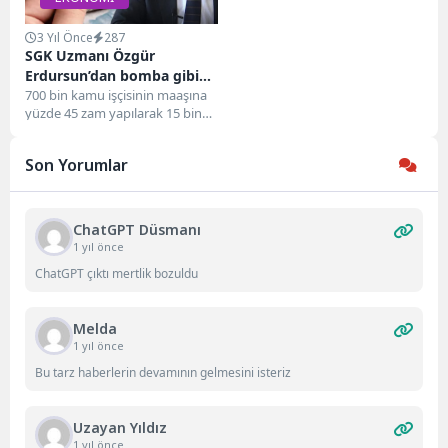
3 Yıl Önce
287
SGK Uzmanı Özgür
Erdursun’dan bomba gibi
zam açıklaması! En düşük
700 bin kamu işçisinin maaşına
yüzde 45 zam yapılarak 15 bin
emekli aylığı öyle bir rakam
TL'ye çıkarıldı. Kamu işçisi...
olacak ki!
Son Yorumlar
ChatGPT Düsmanı
1 yıl önce
ChatGPT çıktı mertlik bozuldu
Melda
1 yıl önce
Bu tarz haberlerin devamının gelmesini isteriz
Uzayan Yıldız
1 yıl önce