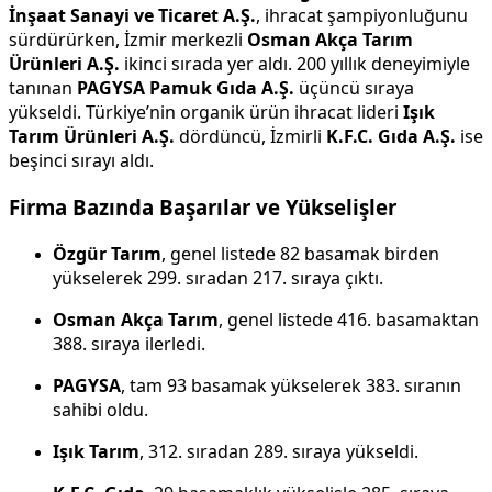
İnşaat Sanayi ve Ticaret A.Ş.
, ihracat şampiyonluğunu
sürdürürken, İzmir merkezli
Osman Akça Tarım
Ürünleri A.Ş.
ikinci sırada yer aldı. 200 yıllık deneyimiyle
tanınan
PAGYSA Pamuk Gıda A.Ş.
üçüncü sıraya
yükseldi. Türkiye’nin organik ürün ihracat lideri
Işık
Tarım Ürünleri A.Ş.
dördüncü, İzmirli
K.F.C. Gıda A.Ş.
ise
beşinci sırayı aldı.
Firma Bazında Başarılar ve Yükselişler
Özgür Tarım
, genel listede 82 basamak birden
yükselerek 299. sıradan 217. sıraya çıktı.
Osman Akça Tarım
, genel listede 416. basamaktan
388. sıraya ilerledi.
PAGYSA
, tam 93 basamak yükselerek 383. sıranın
sahibi oldu.
Işık Tarım
, 312. sıradan 289. sıraya yükseldi.