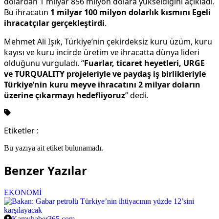
dolardan 1 milyar 856 milyon dolara yükseldiğini açıkladı.
Bu ihracatın
1 milyar 100 milyon dolarlık kısmını Egeli
ihracatçılar gerçekleştirdi
.
Mehmet Ali Işık, Türkiye’nin çekirdeksiz kuru üzüm, kuru
kayısı ve kuru incirde üretim ve ihracatta dünya lideri
olduğunu vurguladı. “
Fuarlar, ticaret heyetleri, URGE
ve TURQUALITY projeleriyle ve paydaş iş birlikleriyle
Türkiye’nin kuru meyve ihracatını 2 milyar doların
üzerine çıkarmayı hedefliyoruz
” dedi.
Etiketler :
Bu yazıya ait etiket bulunamadı.
Benzer Yazılar
EKONOMİ
Kamuhaber365.com