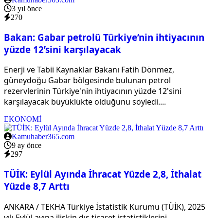
3 yıl önce
270
Bakan: Gabar petrolü Türkiye’nin ihtiyacının
yüzde 12’sini karşılayacak
Enerji ve Tabii Kaynaklar Bakanı Fatih Dönmez,
güneydoğu Gabar bölgesinde bulunan petrol
rezervlerinin Türkiye'nin ihtiyacının yüzde 12'sini
karşılayacak büyüklükte olduğunu söyledi....
EKONOMİ
Kamuhaber365.com
9 ay önce
297
TÜİK: Eylül Ayında İhracat Yüzde 2,8, İthalat
Yüzde 8,7 Arttı
ANKARA / TEKHA Türkiye İstatistik Kurumu (TÜİK), 2025
yılı Eylül ayına ilişkin dış ticaret istatistiklerini...