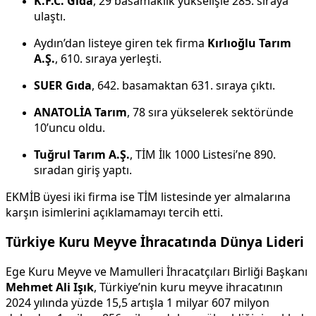
K.F.C. Gıda
, 29 basamaklık yükselişle 285. sıraya
ulaştı.
Aydın’dan listeye giren tek firma
Kırlıoğlu Tarım
A.Ş.
, 610. sıraya yerleşti.
SUER Gıda
, 642. basamaktan 631. sıraya çıktı.
ANATOLİA Tarım
, 78 sıra yükselerek sektöründe
10’uncu oldu.
Tuğrul Tarım A.Ş.
, TİM İlk 1000 Listesi’ne 890.
sıradan giriş yaptı.
EKMİB üyesi iki firma ise TİM listesinde yer almalarına
karşın isimlerini açıklamamayı tercih etti.
Türkiye Kuru Meyve İhracatında Dünya Lideri
Ege Kuru Meyve ve Mamulleri İhracatçıları Birliği Başkanı
Mehmet Ali Işık
, Türkiye’nin kuru meyve ihracatının
2024 yılında yüzde 15,5 artışla 1 milyar 607 milyon