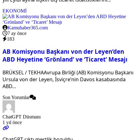
EKONOMİ
Kamuhaber365.com
7 ay önce
183
AB Komisyonu Başkanı von der Leyen’den
ABD Heyetine ‘Grönland’ ve ‘Ticaret’ Mesajı
BRÜKSEL / TEKHAAvrupa Birliği (AB) Komisyonu Başkanı
Ursula von der Leyen, İsviçre’nin Davos kasabasında
ABD...
Son Yorumlar
ChatGPT Düsmanı
1 yıl önce
ChatGPT çıktı mertlik bozuldu