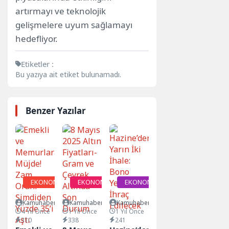
artırmayı ve teknolojik
gelişmelere uyum sağlamayı
hedefliyor.
Etiketler :
Bu yazıya ait etiket bulunamadı.
Benzer Yazılar
EKONOMİ
EKONOMİ
EKONOMİ
Kamuhaber365.com
Kamuhaber365.com
Kamuhaber365.com
4 Yıl Önce
1 Yıl Önce
1 Yıl Önce
310
338
241