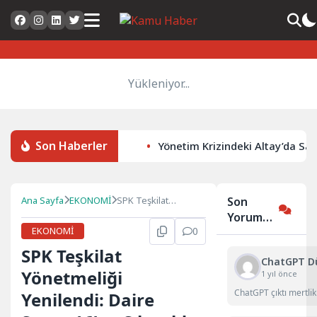
Yükleniyor...
Son Haberler
Yönetim Krizindeki Altay’da Sah
Ana Sayfa
EKONOMİ
SPK Teşkilat
Son
Yönetmeliği
Yorumlar
Yenilendi: Daire
EKONOMİ
0
Sayısı 16’ya Çıkarıldı
SPK Teşkilat
ChatGPT D
Yönetmeliği
1 yıl önce
ChatGPT çıktı mertli
Yenilendi: Daire