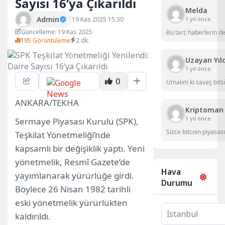
Sayısı 16’ya Çıkarıldı
Melda
Admin
1 yıl önce
19 Kas 2025 15:30
Güncelleme: 19 Kas 2025
Bu tarz haberlerin d
195 Görüntüleme
2 dk.
Uzayan Yıl
1 yıl önce
0
Umalım ki savaş bitsi
ANKARA/TEKHA
Kriptoman
1 yıl önce
Sermaye Piyasası Kurulu (SPK),
Sizce bitcoin piyasası
Teşkilat Yönetmeliği’nde
kapsamlı bir değişiklik yaptı. Yeni
yönetmelik, Resmî Gazete’de
Hava
yayımlanarak yürürlüğe girdi.
Durumu
Böylece 26 Nisan 1982 tarihli
eski yönetmelik yürürlükten
kaldırıldı.