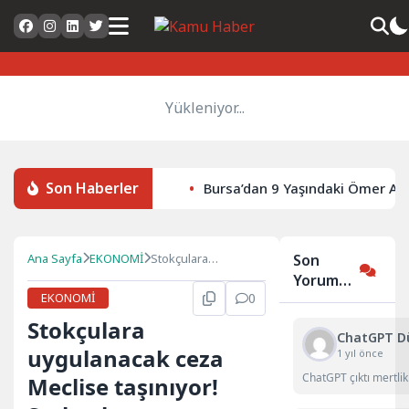
Yükleniyor...
Son Haberler
Bursa’dan 9 Yaşındaki Ömer Asa
Ana Sayfa
EKONOMİ
Stokçulara
Son
uygulanacak ceza
Yorumlar
Meclise taşınıyor!
EKONOMİ
0
Stokçuları
Stokçulara
durduracak caydırıcı
ChatGPT D
ceza kapıda
uygulanacak ceza
1 yıl önce
ChatGPT çıktı mertli
Meclise taşınıyor!