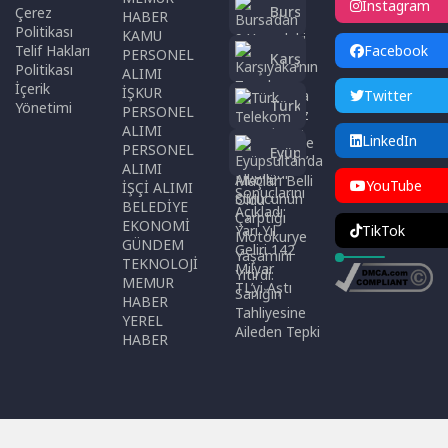
Instagram
Bursa’dan 9
Çerez
HABER
Yaşındaki
Politikası
KAMU
Ömer
Telif Hakları
Facebook
PERSONEL
Karşıyaka’nın
Asaf’tan
Politikası
ALIMI
Topuk
Singapur’da
İçerik
İŞKUR
Twitter
Yaylası Kamp
Türk
Çifte Bronz
Yönetimi
PERSONEL
Programı ve
Telekom
Madalya
ALIMI
Hazırlık
LinkedIn
2026 İkinci
PERSONEL
Eyüpsultan’da
Maçları Belli
Çeyrek
ALIMI
Alkollü
Oldu
Finansal
YouTube
İŞÇİ ALIMI
Sürücünün
Sonuçlarını
BELEDİYE
Çarptığı
Açıkladı:
EKONOMİ
Motokurye
TikTok
Yarı Yıl
GÜNDEM
Yaşamını
Geliri 142
TEKNOLOJİ
Yitirdi:
Milyar TL’yi
MEMUR
Sanığın
Aştı
HABER
Tahliyesine
YEREL
Aileden Tepki
HABER