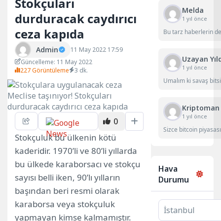
Stokçuları
Melda
durduracak caydırıcı
1 yıl önce
ceza kapıda
Bu tarz haberlerin d
Admin
11 May 2022 17:59
Uzayan Yıl
Güncelleme: 11 May 2022
1 yıl önce
227 Görüntüleme
3 dk.
Umalım ki savaş bitsi
Kriptoman
1 yıl önce
0
Sizce bitcoin piyasası
Stokçuluk bu ülkenin kötü
kaderidir. 1970’li ve 80’li yıllarda
bu ülkede karaborsacı ve stokçu
Hava
sayısı belli iken, 90’lı yılların
Durumu
başından beri resmi olarak
karaborsa veya stokçuluk
yapmayan kimse kalmamıştır.