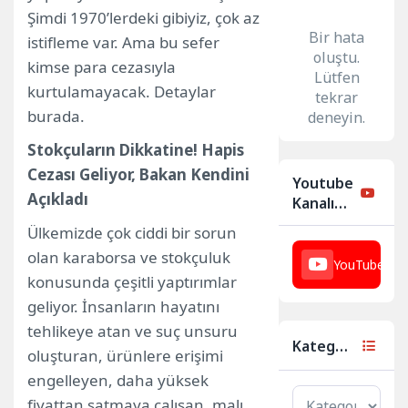
Şimdi 1970’lerdeki gibiyiz, çok az
Bir hata
istifleme var. Ama bu sefer
oluştu.
kimse para cezasıyla
Lütfen
kurtulamayacak. Detaylar
tekrar
burada.
deneyin.
Stokçuların Dikkatine! Hapis
Cezası Geliyor, Bakan Kendini
Youtube
Açıkladı
Kanalımız
Ülkemizde çok ciddi bir sorun
olan karaborsa ve stokçuluk
YouTube
23
konusunda çeşitli yaptırımlar
geliyor. İnsanların hayatını
tehlikeye atan ve suç unsuru
Kategoriler
oluşturan, ürünlere erişimi
engelleyen, daha yüksek
fiyattan satmaya çalışan, malı