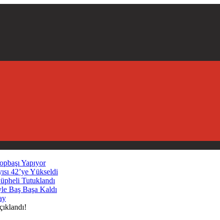
opbaşı Yapıyor
yısı 42’ye Yükseldi
Şüpheli Tutuklandı
yle Baş Başa Kaldı
ay
ıklandı!