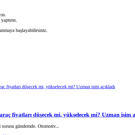
yın.
 yaptırın.
anmaya başlayabilirsiniz.
araç fiyatları düşecek mi, yükselecek mi? Uzman isim a
 mi sorusu gündemde. Otomotiv...