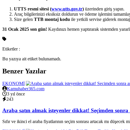
UTTS resmi sitesi (
www.utts.gov.tr
)
üzerinden giriş yapın.
Araç bilgilerinizi eksiksiz doldurun ve ödeme işlemini tamamla
Size gelen
TTB montaj kodu
ile yetkili servise giderek montaj
31 Ocak 2025 son gün!
Kaydınızı hemen yaptırarak sistemden yararl
Etiketler :
Bu yazıya ait etiket bulunamadı.
Benzer Yazılar
EKONOMİ
Kamuhaber365.com
3 yıl önce
243
Araba satın almak isteyenler dikkat! Seçimden sonra 
Sıfır ve ikinci el araba fiyatlarının seçim sonrası artacak mı düşecek