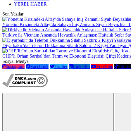
YEREL HABER
Son Yazılar
Yönetim Krizindeki Altay’da Sahaya İniş Zamanı: Siyah-Beyazlılar T
Türkiye ile Vietnam Arasında Havacılık Anlaşması: Haftalık Sefer Sa
Diyarbakır’da Telefon Dükkanına Silahlı Saldırı: 2 Kişiyi Yaralayan 
CHP’li Orhan Sarıbal’dan Tarım ve Ekonomi Eleştirisi: Çiftçi Kaderi
Sosyal Medya
Instagram
Facebook
Twitter
LinkedIn
YouTube
TikTo