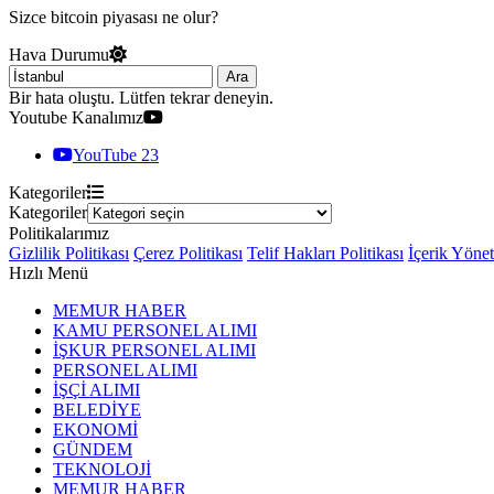
Sizce bitcoin piyasası ne olur?
Hava Durumu
Ara
Bir hata oluştu. Lütfen tekrar deneyin.
Youtube Kanalımız
YouTube
23
Kategoriler
Kategoriler
Politikalarımız
Gizlilik Politikası
Çerez Politikası
Telif Hakları Politikası
İçerik Yöne
Hızlı Menü
MEMUR HABER
KAMU PERSONEL ALIMI
İŞKUR PERSONEL ALIMI
PERSONEL ALIMI
İŞÇİ ALIMI
BELEDİYE
EKONOMİ
GÜNDEM
TEKNOLOJİ
MEMUR HABER