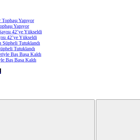
opbaşı Yapıyor
yısı 42’ye Yükseldi
Şüpheli Tutuklandı
yle Baş Başa Kaldı
k