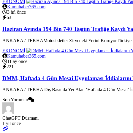
EKONOMİ
Kamuhaber365.com
3 hf. önce
63
Haziran Ayında 194 Bin 740 Taşıtın Trafiğe Kaydı Ya
ANKARA / TEKHAMotosikletler Zirvedeki Yerini KoruyorTürkiye İst
EKONOMİ
Kamuhaber365.com
11 ay önce
221
DMM, Haftada 4 Gün Mesai Uygulaması İddialarını 
ANKARA / TEKHA Dış Basında Yer Alan ‘Haftada 4 Gün Mesai’ İddi
Son Yorumlar
ChatGPT Düsmanı
1 yıl önce