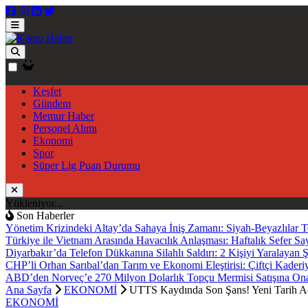
Keşfet
Gündem
Memur Haber
Personel Alımı
Ekonomi
Spor
Süper Lig Puan Durumu
Yükleniyor...
Son Haberler
Yönetim Krizindeki Altay’da Sahaya İniş Zamanı: Siyah-Beyazlılar T
Türkiye ile Vietnam Arasında Havacılık Anlaşması: Haftalık Sefer Sa
Diyarbakır’da Telefon Dükkanına Silahlı Saldırı: 2 Kişiyi Yaralayan 
CHP’li Orhan Sarıbal’dan Tarım ve Ekonomi Eleştirisi: Çiftçi Kaderi
ABD’den Norveç’e 270 Milyon Dolarlık Topçu Mermisi Satışına On
Ana Sayfa
EKONOMİ
UTTS Kaydında Son Şans! Yeni Tarih Aç
EKONOMİ