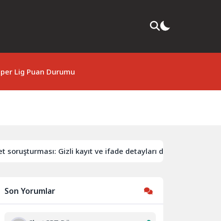
per Lig Puan Durumu
soruşturması: Gizli kayıt ve ifade detayları dosyada
Tür
Son Yorumlar