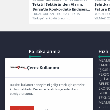
Tekstil Sektöründen Alarm:
Şehitkam
Bursa’da Konkordato Endişesi
Fatura 
Artıyor
ERDAL ORHAN – BURSA / TEKHA
YUSUF BO
Türkiye’nin köklü üretim
YILMAZ: 2
merkezlerinden biri olan Bursa’da,
ÖDEMELER 
tekstil sektöründe...
Belediye B
Politikalarımız
Hızlı
Gizlilik Politikası
MEMUR
Çerez Politikası
KAMU 
Çerez Kullanımı
Telif Hakları Politikası
İŞKUR
İçerik Yönetimi
PERSO
İŞÇİ A
BELED
Bu site, kullanıcı deneyimini geliştirmek için çerezleri
EKON
kullanmaktadır. Devam ederek bu çerezleri kabul
GÜND
etmiş olursunuz.
TEKNO
MEMUR
YEREL