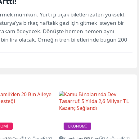
rttı!
görmek mümkün. Yurt içi uçak biletleri zaten yüksekti
urya’ya birkaç haftalık gezi için gitmek isteyen bir
ibi bir rakam ödeyecek. Dönüşte hemen hemen aynı
8 bin lira olacak. Örneğin tren biletlerinde bugün 200
NOMİ
EKONOMİ
ber365.com
1 Yıl Önce
200
Kamuhaber365.com
7 Ay Önce
174