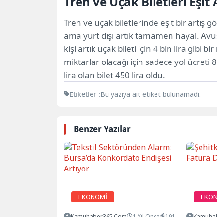
Tren ve Uçak Biletleri Eşit A
Tren ve uçak biletlerinde eşit bir artış 
ama yurt dışı artık tamamen hayal. Avust
kişi artık uçak bileti için 4 bin lira g
miktarlar olacağı için sadece yol ücreti 
lira olan bilet 450 lira oldu.
Etiketler :
Bu yazıya ait etiket bulunamadı.
Benzer Yazılar
EKONOMİ
EKO
Kamuhaber365.com
1 Yıl Önce
191
Kamuha