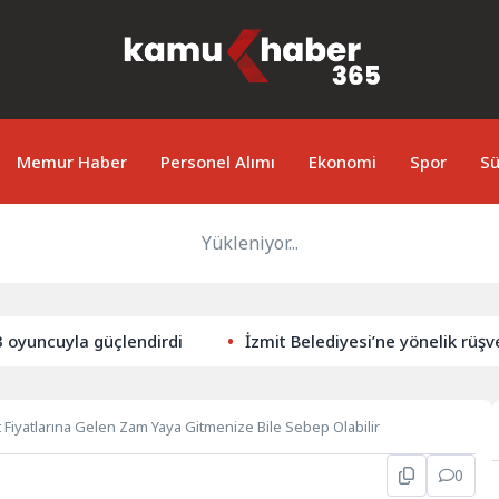
Memur Haber
Personel Alımı
Ekonomi
Spor
Sü
Yükleniyor...
oyuncuyla güçlendirdi
İzmit Belediyesi’ne yönelik rüşvet 
et Fiyatlarına Gelen Zam Yaya Gitmenize Bile Sebep Olabilir
0