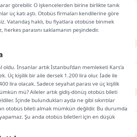
ar görebilir. O işkencelerden birine birlikte tanık
lar üç katı aştı. Otobüs firmaları kendilerine göre
rsiz. Vatandaş haklı, bu fiyatlara otobüse binmek
, herkes parasını saklamanın peşindedir.
a
l oldu. İnsanlar artık İstanbul’dan memleketi Kars’a
. Üç kişilik bir aile dersek 1.200 lira olur. İade ile
400 lira olacak. Sadece seyahat parası ve üç kişilik
mümkün mü? Aileler artık gidiş-dönüş otobüs bileti
 geldiler. İçinde bulundukları ayda ne gibi sıkıntılar
adan otobüs bileti almak mümkün değildir. Bu durumda
 yapamaz. Şu anda otobüs biletleri için en düşük