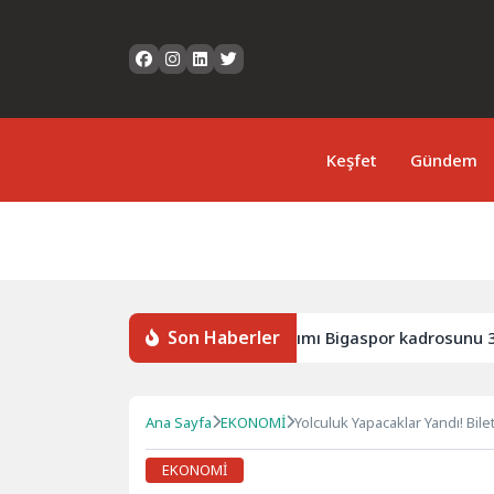
Keşfet
Gündem
Son Haberler
emi Başladı
3. Lig’in yeni takımı Bigaspor kadrosunu 3 
Ana Sayfa
EKONOMİ
Yolculuk Yapacaklar Yandı! Bil
EKONOMİ