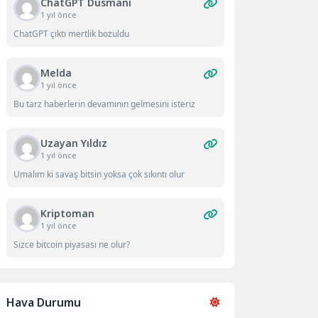
ChatGPT Düsmanı
1 yıl önce
ChatGPT çıktı mertlik bozuldu
Melda
1 yıl önce
Bu tarz haberlerin devamının gelmesini isteriz
Uzayan Yıldız
1 yıl önce
Umalım ki savaş bitsin yoksa çok sıkıntı olur
Kriptoman
1 yıl önce
Sizce bitcoin piyasası ne olur?
Hava Durumu