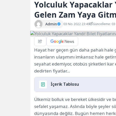
Yolculuk Yapacaklar Y
Gelen Zam Yaya Gitme
Admin
03 Nis 2022 23:49
Güncelleme: 03
Hayat her geçen gün daha pahalı hale ge
insanların ulaşımını imkansız hale getirm
seyahat edemiyor, otobüs şirketleri kar
dedirten fiyatlar…
İçerik Tablosu
Ülkemiz bolluk ve bereket ülkesidir ve 
Kars’tan İstanbul’a 400 Lira
sefalet yaşamaz. Aslında böyle şeyler s
Tren ve Uçak Biletleri Eşit Arttı!
dünyasında değiliz. Bugün hemen herkes aç