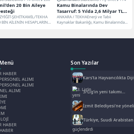
il’den 20 Bin Aileye
Kamu Binalarında Dev
Desteği
Tasarruf: 5 Yılda 2,6 Milyar TL
ZYİĞİT-ŞEHİTKAMİL/TEKHA
Kazanç Sağlandı
ANKARA / TEKHAEnerji ve Tabii
0 BİN AİLENİN HESAPLARINA
Kaynaklar Bakanlığı, Kamu Binalarındaki
YATIRILDI Şehitkamil
Enerji Verimliliği Çalışmalarının
aşkanı Umut Yılmaz,...
Bilançosunu AçıkladıEnerji ve...
 Menü
Son Yazılar
 HABER
Kars’ta Hayvancılıkta Diji
PERSONEL ALIMI
Küpe Dönemi Başladı
 PERSONEL ALIMI
NEL ALIMI
3. Lig’in yeni takımı
LIMI
Bigaspor kadrosunu 3
İYE
oyuncuyla güçlendirdi
İzmit Belediyesi’ne yönel
OMİ
rüşvet soruşturması: Gizl
EM
kayıt ve ifade detayları
LOJİ
Türkiye, Suudi Arabistan
dosyada
 HABER
Pakistan arasında Mekk
 HABER
Ortak Savunma Anlaşma