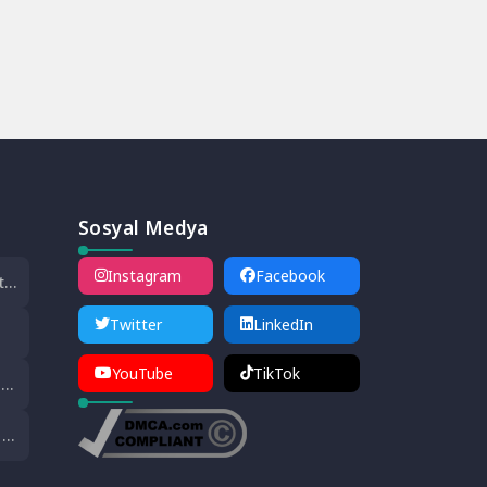
Sosyal Medya
Instagram
Facebook
tal
Twitter
LinkedIn
YouTube
TikTok
ik
i
 ve
e
sı