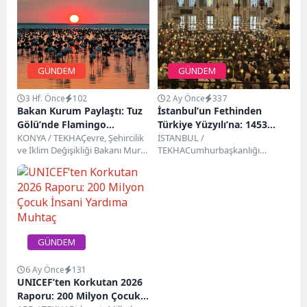
GÜNDEM
GÜNDEM
3 Hf. Önce
102
2 Ay Önce
337
Bakan Kurum Paylaştı: Tuz
İstanbul’un Fethinden
Gölü’nde Flamingo
Türkiye Yüzyılı’na: 1453
Popülasyonu Zirveye Ulaştı
KONYA / TEKHAÇevre, Şehircilik
Genç Hafız 1453 Hatm-i
İSTANBUL /
ve İklim Değişikliği Bakanı Murat
TEKHACumhurbaşkanlığı
Şerif Programı Düzenlendi
Kurum, Tuz Gölü’nde bu yıl
İletişim Başkanlığı himayesinde;
popülasyonu...
Millî Eğitim Bakanlığı ve Diyanet
İşleri Başkanlığı iş birliğiyle...
GÜNDEM
6 Ay Önce
131
UNICEF’ten Korkutan 2026
Raporu: 200 Milyon Çocuk