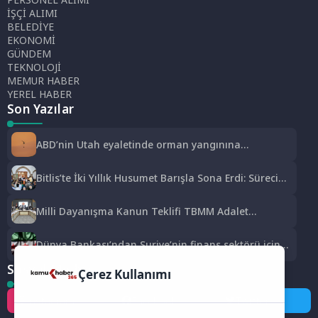
İŞÇİ ALIMI
BELEDİYE
EKONOMİ
GÜNDEM
TEKNOLOJİ
MEMUR HABER
YEREL HABER
Son Yazılar
ABD’nin Utah eyaletinde orman yangınına
müdahale eden helikopter düştü
Bitlis’te İki Yıllık Husumet Barışla Sona Erdi: Sürecin
Başrolünde Atmanega Aşireti Lideri Hasan Açık
Vardı
Milli Dayanışma Kanun Teklifi TBMM Adalet
Komisyonunda kabul edildi
Dünya Bankası’ndan Suriye’nin finans sektörü için
100 milyon dolarlık hibe
Sosyal Medya
Çerez Kullanımı
Instagram
Facebook
Twitter