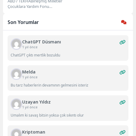
İnsani Yardıma Muhtaç
ABD / TEKHABirleşmiş Milletler
Çocuklara Yardım Fonu
(UNICEF) İcra Direktörü
Catherine Russell, 2026 yılında
Son Yorumlar
dünya...
ChatGPT Düsmanı
1 yıl önce
ChatGPT çıktı mertlik bozuldu
Melda
1 yıl önce
Bu tarz haberlerin devamının gelmesini isteriz
Uzayan Yıldız
1 yıl önce
Umalım ki savaş bitsin yoksa çok sıkıntı olur
Kriptoman