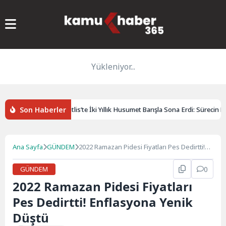
Yükleniyor...
Son Haberler
pter düştü
Bitlis’te İki Yıllık Husumet Barışla Sona Erdi: Sürecin B
Ana Sayfa
GÜNDEM
2022 Ramazan Pidesi Fiyatları Pes Dedirtti!
Enflasyona Yenik Düştü
GÜNDEM
0
2022 Ramazan Pidesi Fiyatları
Pes Dedirtti! Enflasyona Yenik
Düştü