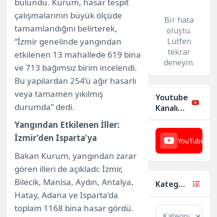
bulundu. Kurum, hasar tespit
çalışmalarının büyük ölçüde
Bir hata
tamamlandığını belirterek,
oluştu.
“İzmir genelinde yangından
Lütfen
tekrar
etkilenen 13 mahallede 619 bina
deneyin.
ve 713 bağımsız birim incelendi.
Bu yapılardan 254’ü ağır hasarlı
veya tamamen yıkılmış
Youtube
durumda” dedi.
Kanalımız
Yangından Etkilenen İller:
İzmir’den Isparta’ya
YouTube
23
Bakan Kurum, yangından zarar
gören illeri de açıkladı: İzmir,
Bilecik, Manisa, Aydın, Antalya,
Kategoriler
Hatay, Adana ve Isparta’da
toplam 1168 bina hasar gördü.