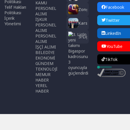
havuzunda
Politikası
KAMU
geleceğin
Telif Hakları
Facebook
PERSONEL
Zonguldak’ta
sporcuları
Politikası
ALIMI
evinde ölü
yetişiyor
İçerik
İŞKUR
Twitter
bulundu:
Kars’ta
Yönetimi
PERSONEL
Kesin ölüm
Hayvancılıkta
ALIMI
nedeni
LinkedIn
Dijital Küpe
PERSONEL
3. Lig’in
otopsiyle
Dönemi
ALIMI
yeni takımı
belirlenecek
Başladı
YouTube
İŞÇİ ALIMI
Bigaspor
BELEDİYE
kadrosunu
EKONOMİ
3
TikTok
GÜNDEM
oyuncuyla
TEKNOLOJİ
güçlendirdi
MEMUR
HABER
YEREL
HABER