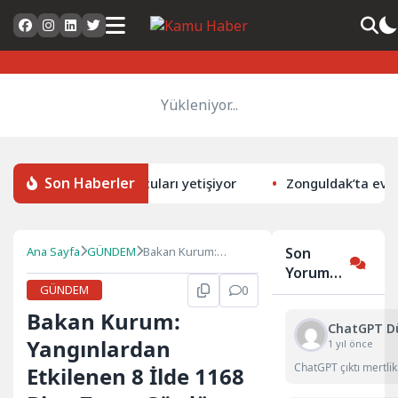
Yükleniyor...
Son Haberler
nda geleceğin sporcuları yetişiyor
Zonguldak’ta evinde
Ana Sayfa
GÜNDEM
Bakan Kurum:
Son
Yangınlardan
Yorumlar
Etkilenen 8 İlde 1168
GÜNDEM
0
Bina Zarar Gördü
Bakan Kurum:
ChatGPT D
Yangınlardan
1 yıl önce
ChatGPT çıktı mertli
Etkilenen 8 İlde 1168