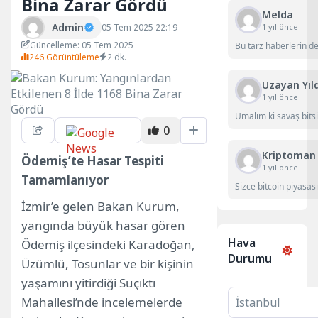
Bina Zarar Gördü
Melda
Admin
1 yıl önce
05 Tem 2025 22:19
Güncelleme: 05 Tem 2025
Bu tarz haberlerin d
246 Görüntüleme
2 dk.
Uzayan Yıl
1 yıl önce
Umalım ki savaş bitsi
0
Kriptoman
Ödemiş’te Hasar Tespiti
1 yıl önce
Tamamlanıyor
Sizce bitcoin piyasası
İzmir’e gelen Bakan Kurum,
yangında büyük hasar gören
Hava
Ödemiş ilçesindeki Karadoğan,
Durumu
Üzümlü, Tosunlar ve bir kişinin
yaşamını yitirdiği Suçıktı
Mahallesi’nde incelemelerde