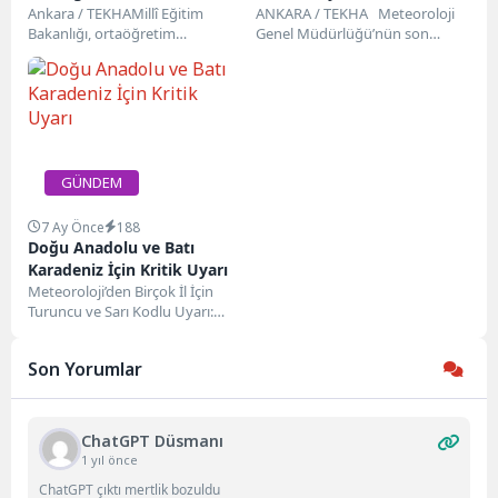
Dergisinin İlk Sayısı
Ankara / TEKHAMillî Eğitim
Sıcaklıkları Mevsim
ANKARA / TEKHA Meteoroloji
Bakanlığı, ortaöğretim
Genel Müdürlüğü’nün son
Ortaöğretim Öğrencileriyle
Normallerinin Üzerinde
öğrencilerinin İngilizce dil
değerlendirmelerine göre,
Buluştu
becerilerini geliştirmek ve
bugün Türkiye genelinde yağış
okuma kültürlerini
beklenmiyor....
desteklemek...
GÜNDEM
7 Ay Önce
188
Doğu Anadolu ve Batı
Karadeniz İçin Kritik Uyarı
Meteoroloji’den Birçok İl İçin
Turuncu ve Sarı Kodlu Uyarı:
Ulaşımda Aksamalar ve Çığ
Riskine DikkatMeteoroloji...
Son Yorumlar
ChatGPT Düsmanı
1 yıl önce
ChatGPT çıktı mertlik bozuldu