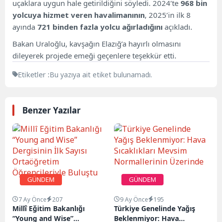
uçaklara uygun hale getirildiğini söyledi. 2024’te
968 bin
yolcuya hizmet veren havalimanının
, 2025’in ilk 8
ayında
721 binden fazla yolcu ağırladığını
açıkladı.
Bakan Uraloğlu, kavşağın Elazığ’a hayırlı olmasını
dileyerek projede emeği geçenlere teşekkür etti.
Etiketler :
Bu yazıya ait etiket bulunamadı.
Benzer Yazılar
GÜNDEM
GÜNDEM
7 Ay Önce
207
9 Ay Önce
195
Millî Eğitim Bakanlığı
Türkiye Genelinde Yağış
“Young and Wise”
Beklenmiyor: Hava