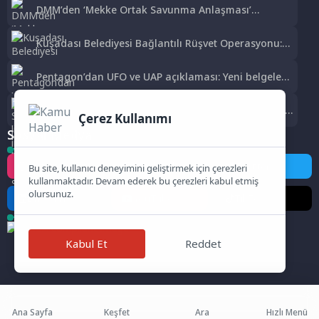
DMM’den ‘Mekke Ortak Savunma Anlaşması’
iddialarına yalanlama
Kuşadası Belediyesi Bağlantılı Rüşvet Operasyonu:
15 Gözaltı
Pentagon’dan UFO ve UAP açıklaması: Yeni belgeler
kamuoyuyla paylaşıldı
Samsun’da lise inşaatından kablo hırsızlığı: Şüpheli
Çerez Kullanımı
yakalandı
Sosyal Medya
Instagram
Facebook
Twitter
Bu site, kullanıcı deneyimini geliştirmek için çerezleri
kullanmaktadır. Devam ederek bu çerezleri kabul etmiş
olursunuz.
LinkedIn
YouTube
TikTok
Kabul Et
Reddet
Ana Sayfa
Keşfet
Ara
Hızlı Menü