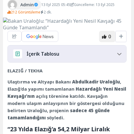
Admin
13 Eyl 2025 05:45
Güncelleme: 13 Eyl 2025
212 Görüntüleme
2 dk.
0
İçerik Tablosu
“23 Yılda Elazığ’a 54,2 Milyar Liralık Ulaştırma
ELAZIĞ / TEKHA
Yatırımı”
Ulaştırma ve Altyapı Bakanı
Abdulkadir Uraloğlu
,
“Bekleme Süresi 28 Saniyeye Düştü, Yıllık 480
Elazığ’da yapımı tamamlanan
Hazardağlı Yeni Nesil
Milyon Lira Tasarruf”
Kavşağı’nın
açılış törenine katıldı. Kavşağın
“Elazığ Havalimanı Dünyaya Bağlıyor”
modern ulaşım anlayışının bir göstergesi olduğunu
belirten Uraloğlu, projenin
sadece 45 günde
tamamlandığını
söyledi.
“23 Yılda Elazığ’a 54,2 Milyar Liralık