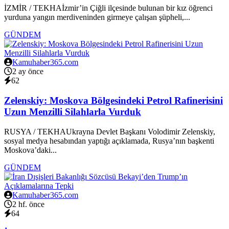
İZMİR / TEKHAİzmir’in Çiğli ilçesinde bulunan bir kız öğrenci
yurduna yangın merdiveninden girmeye çalışan şüpheli,...
GÜNDEM
Kamuhaber365.com
2 ay önce
62
Zelenskiy: Moskova Bölgesindeki Petrol Rafinerisini
Uzun Menzilli Silahlarla Vurduk
RUSYA / TEKHAUkrayna Devlet Başkanı Volodimir Zelenskiy,
sosyal medya hesabından yaptığı açıklamada, Rusya’nın başkenti
Moskova’daki...
GÜNDEM
Kamuhaber365.com
2 hf. önce
64