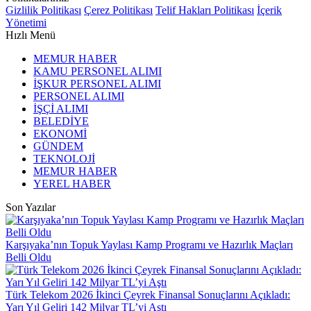
Gizlilik Politikası
Çerez Politikası
Telif Hakları Politikası
İçerik
Yönetimi
Hızlı Menü
MEMUR HABER
KAMU PERSONEL ALIMI
İŞKUR PERSONEL ALIMI
PERSONEL ALIMI
İŞÇİ ALIMI
BELEDİYE
EKONOMİ
GÜNDEM
TEKNOLOJİ
MEMUR HABER
YEREL HABER
Son Yazılar
Karşıyaka’nın Topuk Yaylası Kamp Programı ve Hazırlık Maçları
Belli Oldu
Türk Telekom 2026 İkinci Çeyrek Finansal Sonuçlarını Açıkladı:
Yarı Yıl Geliri 142 Milyar TL’yi Aştı