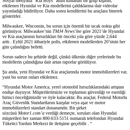
Sosyal medyada “Kia Boys” adını kullanan bir grup kişinin,
etkilenen Hyundai ve Kia modellerini çaldıklarına dair videolar
yayınladığı bildiriliyor. Daha sonra kendilerini bu araçlara binerek
gösterirler.
Milwaukee, Wisconsin, bu sorun için önemli bir sıcak nokta gibi
görünüyor.
Milwaukee’nin
TMJ4 News’ine
göre 2021’de Hyundai
ve Kia araçlarının hırsızlıkları bir önceki yıla göre yüzde 2,644
arttı . Eylül 2021 itibariyle polis, etkilenen modellerden 20’sinin her
gün çalındığını belirtti.
Sorun sadece bu şehirde değil, çünkü ülkenin diğer yerlerinde bu
modellerin çalındığına dair artan raporlar görülüyor.
Şu anda, yeni Hyundai ve Kia araçlarında motor immobilizerleri var,
yani bu sorun onları etkilemez.
“Hyundai Motor America, yerel otomobil hırsızlıklarındaki artıştan
endişe duyuyor. Müşterilerimizin ve toplumun güvenliği ve esenliği
birinci önceliğimizdir ve öyle kalacaktır. Bu araçlar, Federal Motorlu
Araç Güvenlik Standartlarını karşılar veya aşar ve motor
immobilizerleri standart donanımdır. Bir şirket
sözcüsü
Motor1.com’a
verdiği demeçte, soruları olan Hyundai
müşterileri her zaman 800-633-5151 numaralı telefondan Hyundai
Tüketici Yardım Merkezi ile iletişime geçebilir . “