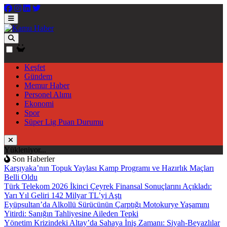
Keşfet
Gündem
Memur Haber
Personel Alımı
Ekonomi
Spor
Süper Lig Puan Durumu
Yükleniyor...
Son Haberler
Karşıyaka’nın Topuk Yaylası Kamp Programı ve Hazırlık Maçları
Belli Oldu
Türk Telekom 2026 İkinci Çeyrek Finansal Sonuçlarını Açıkladı:
Yarı Yıl Geliri 142 Milyar TL’yi Aştı
Eyüpsultan’da Alkollü Sürücünün Çarptığı Motokurye Yaşamını
Yitirdi: Sanığın Tahliyesine Aileden Tepki
Yönetim Krizindeki Altay’da Sahaya İniş Zamanı: Siyah-Beyazlılar