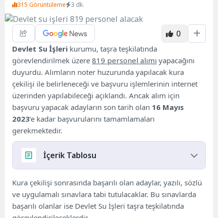
315 Görüntüleme
3 dk.
0
Devlet Su İşleri
kurumu, taşra teşkilatında
görevlendirilmek üzere
819 personel alımı
yapacağını
duyurdu. Alımların noter huzurunda yapılacak kura
çekilişi ile belirleneceği ve başvuru işlemlerinin internet
üzerinden yapılabileceği açıklandı. Ancak alım için
başvuru yapacak adayların son tarih olan
16 Mayıs
2023
‘e kadar başvurularını tamamlamaları
gerekmektedir.
İçerik Tablosu
DSİ PERSONEL DETAYLARI BELLİ OLDU
Kura çekilişi sonrasında başarılı olan adaylar, yazılı, sözlü
DSİ PERSONEL BAŞVURU ŞARTLARI NELERDİR?
ve uygulamalı sınavlara tabi tutulacaklar. Bu sınavlarda
başarılı olanlar ise Devlet Su İşleri taşra teşkilatında
görevlendirileceklerdir.