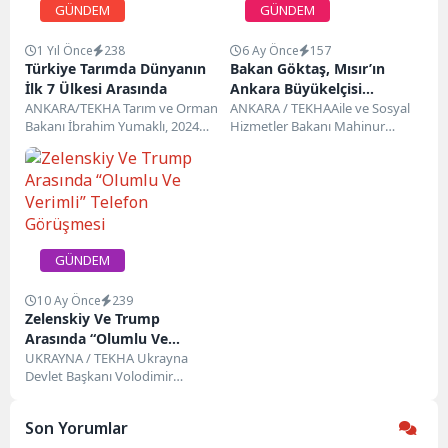
GÜNDEM
GÜNDEM
1 Yıl Önce
238
6 Ay Önce
157
Türkiye Tarımda Dünyanın
Bakan Göktaş, Mısır’ın
İlk 7 Ülkesi Arasında
Ankara Büyükelçisi
ANKARA/TEKHA Tarım ve Orman
Elsheikh ile Bir Araya Geldi
ANKARA / TEKHAAile ve Sosyal
Bakanı İbrahim Yumaklı, 2024
Hizmetler Bakanı Mahinur
yılına ait tarımsal üretim
Özdemir Göktaş, Mısır’ın Ankara
verilerini kamuoyuyla paylaştı....
Büyükelçisi Wael Ibrahim...
GÜNDEM
10 Ay Önce
239
Zelenskiy Ve Trump
Arasında “Olumlu Ve
Verimli” Telefon Görüşmesi
UKRAYNA / TEKHA Ukrayna
Devlet Başkanı Volodimir
Zelenskiy, ABD Başkanı Donald
Trump ile gerçekleştirdiği
Son Yorumlar
telefon...