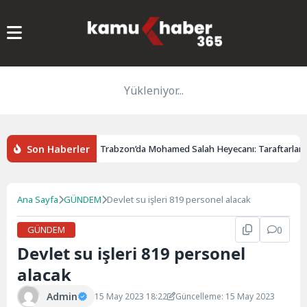
Yükleniyor...
Son Haberler
şi Yaralandı
Trabzon’da Mohamed Salah Heyecanı: Taraftarlar Mağa
Ana Sayfa
GÜNDEM
Devlet su işleri 819 personel alacak
GÜNDEM
0
Devlet su işleri 819 personel
alacak
Admin
15 May 2023 18:22
Güncelleme: 15 May 2023