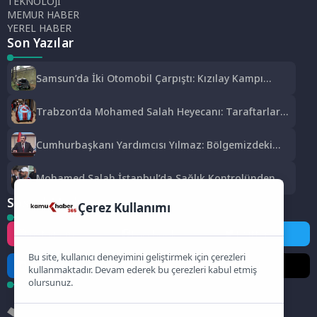
TEKNOLOJİ
MEMUR HABER
YEREL HABER
Son Yazılar
Samsun’da İki Otomobil Çarpıştı: Kızılay Kampı
Alanına Savrulan Araçtaki 1 Kişi Yaralandı
Trabzon’da Mohamed Salah Heyecanı: Taraftarlar
Mağazalara Akın Etti
Cumhurbaşkanı Yardımcısı Yılmaz: Bölgemizdeki
Emperyalist Tuzakları Boşa Çıkarmaya Devam
Edeceğiz
Mohamed Salah İstanbul’da Sağlık Kontrolünden
Geçti
Sosyal Medya
Çerez Kullanımı
Instagram
Facebook
Twitter
Bu site, kullanıcı deneyimini geliştirmek için çerezleri
LinkedIn
YouTube
TikTok
kullanmaktadır. Devam ederek bu çerezleri kabul etmiş
olursunuz.