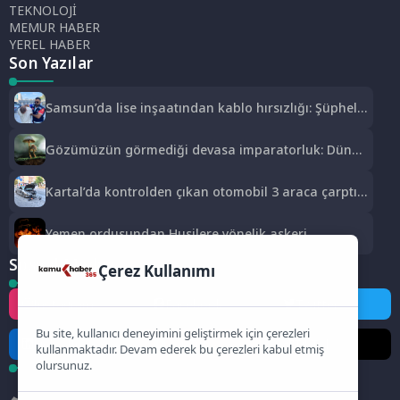
TEKNOLOJİ
MEMUR HABER
YEREL HABER
Son Yazılar
Samsun’da lise inşaatından kablo hırsızlığı: Şüpheli
yakalandı
Gözümüzün görmediği devasa imparatorluk: Dünya
gerçekten mantarların mı?
Kartal’da kontrolden çıkan otomobil 3 araca çarptı:
2 yaralı
Yemen ordusundan Husilere yönelik askeri
operasyon
Sosyal Medya
Çerez Kullanımı
Instagram
Facebook
Twitter
Bu site, kullanıcı deneyimini geliştirmek için çerezleri
LinkedIn
YouTube
TikTok
kullanmaktadır. Devam ederek bu çerezleri kabul etmiş
olursunuz.