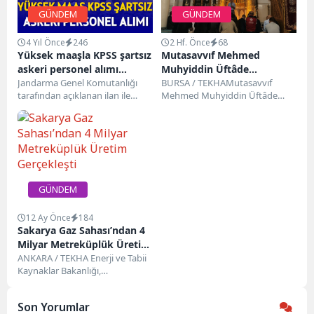
GÜNDEM
GÜNDEM
4 Yıl Önce
246
2 Hf. Önce
68
Yüksek maaşla KPSS şartsız
Mutasavvıf Mehmed
askeri personel alımı
Muhyiddin Üftâde
yapılacak
Jandarma Genel Komutanlığı
Hazretleri Bursa’da
BURSA / TEKHAMutasavvıf
tarafından açıklanan ilan ile
Mehmed Muhyiddin Üftâde
Vefatının 446. Yıl
toplamda 7500 askeri personel
Hazretleri, vefatının 446. yıl
Dönümünde Dualarla Anıldı
alımı yapılacağı belirtildi.
dönümünde Bursa’da
Jandarma...
düzenlenen anlamlı programla...
GÜNDEM
12 Ay Önce
184
Sakarya Gaz Sahası’ndan 4
Milyar Metreküplük Üretim
Gerçekleşti
ANKARA / TEKHA Enerji ve Tabii
Kaynaklar Bakanlığı,
Karadeniz’deki Sakarya Gaz
Sahası’ndan bugüne kadar
Son Yorumlar
yaklaşık...