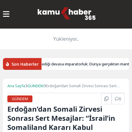
Yükleniyor...
Son Haberler
Gözümüzün görmediği devasa imparatorluk: Dünya gerçekten mantarlar
Ana Sayfa
GÜNDEM
Erdoğan’dan Somali Zirvesi Sonrası Sert
Mesajlar: “İsrail’in Somaliland Kararı Kabul
Edilemez”
GÜNDEM
0
Erdoğan’dan Somali Zirvesi
Sonrası Sert Mesajlar: “İsrail’in
Somaliland Kararı Kabul