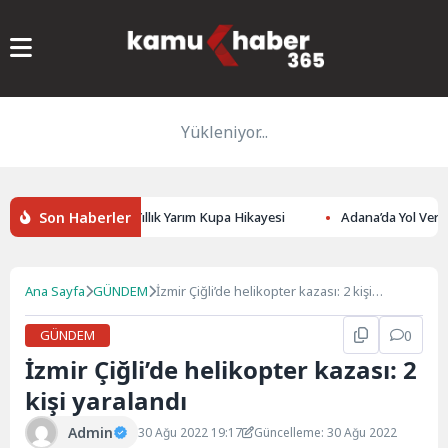
Yükleniyor...
Son Haberler
asaray Arasındaki 53 Yıllık Yarım Kupa Hikayesi
Adana’da Yol Verme
Ana Sayfa
GÜNDEM
İzmir Çiğli’de helikopter kazası: 2 kişi
yaralandı
GÜNDEM
0
İzmir Çiğli’de helikopter kazası: 2
kişi yaralandı
Admin
30 Ağu 2022 19:17
Güncelleme: 30 Ağu 2022