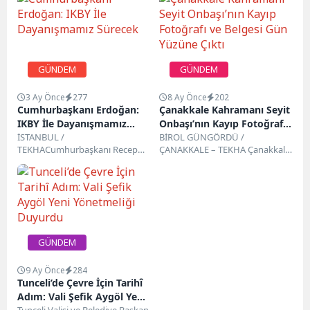
GÜNDEM
GÜNDEM
3 Ay Önce
277
8 Ay Önce
202
Cumhurbaşkanı Erdoğan:
Çanakkale Kahramanı Seyit
IKBY İle Dayanışmamız
Onbaşı’nın Kayıp Fotoğrafı
Sürecek
İSTANBUL /
ve Belgesi Gün Yüzüne Çıktı
BİROL GÜNGÖRDÜ /
TEKHACumhurbaşkanı Recep
ÇANAKKALE – TEKHA Çanakkale
Tayyip Erdoğan, Irak Kürt
Kahramanı Seyit Onbaşı’ya ait 1.
Bölgesel Yönetimi (IKBY)
Dünya Savaşı zamanında...
Başbakanı Mesrur Barzani ve...
GÜNDEM
9 Ay Önce
284
Tunceli’de Çevre İçin Tarihî
Adım: Vali Şefik Aygöl Yeni