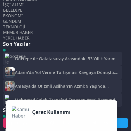
İŞÇİ ALIMI
BELEDİYE
EKONOMİ
GÜNDEM
TEKNOLOJİ
MEMUR HABER
YEREL HABER
Son Yazılar
Göztepe ile Galatasaray Arasındaki 53 Yıllık Yarım
Kupa Hikayesi
Adana’da Yol Verme Tartışması Kavgaya Dönüştü:
Testereyle Saldırı Kamerada
Amasya’da Otizmli Asilhan’ın Azmi: 9 Yaşında
Kur’an-ı Kerim Okumayı Öğrendi
Mohamed Salah Transferi Trabzon Yerel Basınında:
‘Mısır Kralı Trabzon’da’
Sosyal Medya
Çerez Kullanımı
Instagram
Facebook
Twitter