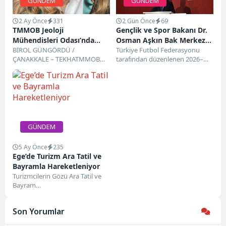
GÜNDEM
GÜNDEM
2 Ay Önce
331
2 Gün Önce
69
TMMOB Jeoloji
Gençlik ve Spor Bakanı Dr.
Mühendisleri Odası’nda
Osman Aşkın Bak Merkez
Seçim Krizi: Olay Yargıya
BİROL GÜNGÖRDÜ /
Hakem Kurulu Yaz
Türkiye Futbol Federasyonu
ÇANAKKALE – TEKHATMMOB
tarafından düzenlenen 2026–
Taşındı!
Seminerinde Hakem
Jeoloji Mühendisleri Odası’nın 26
2027 Sezonu Merkez Hakem
Camiasıyla Bir Araya Geldi
Nisan’da Ankara’da
Kurulu Yaz Semineri açılış töreni
gerçekleştirilen seçimlerinin
gerçekleştirildi....
ardından...
GÜNDEM
5 Ay Önce
235
Ege’de Turizm Ara Tatil ve
Bayramla Hareketleniyor
Turizmcilerin Gözü Ara Tatil ve
Bayram
RezervasyonlarındaTürkiye’nin
en önemli turizm
Son Yorumlar
destinasyonlarına ev sahipliği
yapan Ege...