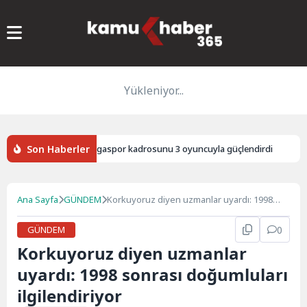
Yükleniyor...
Son Haberler
3. Lig’in yeni takımı Bigaspor kadrosunu 3 oyuncuyla güçlendirdi
İz
Ana Sayfa
GÜNDEM
Korkuyoruz diyen uzmanlar uyardı: 1998
sonrası doğumluları ilgilendiriyor
GÜNDEM
0
Korkuyoruz diyen uzmanlar
uyardı: 1998 sonrası doğumluları
ilgilendiriyor