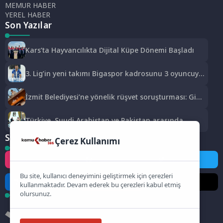
MEMUR HABER
YEREL HABER
Son Yazılar
Kars’ta Hayvancılıkta Dijital Küpe Dönemi Başladı
3. Lig’in yeni takımı Bigaspor kadrosunu 3 oyuncuyla
güçlendirdi
İzmit Belediyesi’ne yönelik rüşvet soruşturması: Gizli
kayıt ve ifade detayları dosyada
Türkiye, Suudi Arabistan ve Pakistan arasında
Mekke Ortak Savunma Anlaşması imzalandı
Sosyal Medya
Çerez Kullanımı
Instagram
Facebook
Twitter
Bu site, kullanıcı deneyimini geliştirmek için çerezleri
LinkedIn
YouTube
TikTok
kullanmaktadır. Devam ederek bu çerezleri kabul etmiş
olursunuz.