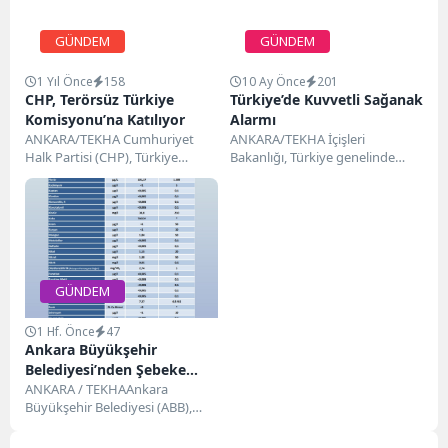
GÜNDEM
GÜNDEM
1 Yıl Önce
158
10 Ay Önce
201
CHP, Terörsüz Türkiye
Türkiye’de Kuvvetli Sağanak
Komisyonu’na Katılıyor
Alarmı
ANKARA/TEKHA Cumhuriyet
ANKARA/TEKHA İçişleri
Halk Partisi (CHP), Türkiye
Bakanlığı, Türkiye genelinde
Büyük Millet Meclisi’nde (TBMM)
etkili olması beklenen kuvvetli
kurulması planlanan Terörsüz
sağanak yağışlar nedeniyle
Türkiye Komisyonu’na...
vatandaşları dikkatli ve...
GÜNDEM
1 Hf. Önce
47
Ankara Büyükşehir
Belediyesi’nden Şebeke
Suyu İddialarına Yanıt
ANKARA / TEKHAAnkara
Büyükşehir Belediyesi (ABB),
başkent genelinde şebekeye
sağlanan içme suyunun