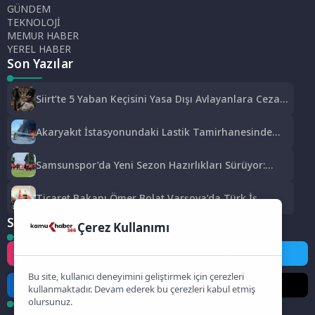
GÜNDEM
TEKNOLOJİ
MEMUR HABER
YEREL HABER
Son Yazılar
Siirt’te 5 Yaban Keçisini Yasa Dışı Avlayanlara Ceza
Kesildi
Akaryakıt İstasyonundaki Lastik Tamirhanesinde
Yangın Çıktı
Samsunspor’da Yeni Sezon Hazırlıkları Sürüyor:
Thorsten Fink Yönetiminde İdman
Ticaret Bakanı Ömer Bolat Varşova’da Türk İş
Dünyası İle Buluştu: Ticaret Hacmi 12,5 Milyar
Sosyal Medya
Dolara Ulaştı
Çerez Kullanımı
Instagram
Facebook
Twitter
Bu site, kullanıcı deneyimini geliştirmek için çerezleri
LinkedIn
YouTube
TikTok
kullanmaktadır. Devam ederek bu çerezleri kabul etmiş
olursunuz.