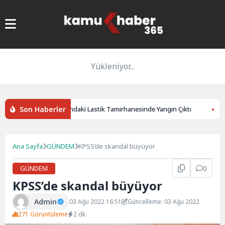
Yükleniyor...
Son Haberler
Akaryakıt İstasyonundaki Lastik Tamirhanesinde Yangın Çıktı
Sams
Ana Sayfa
GÜNDEM
KPSS’de skandal büyüyor
GÜNDEM
0
KPSS’de skandal büyüyor
Admin
03 Ağu 2022 16:51
Güncelleme: 03 Ağu 2022
271 Görüntüleme
2 dk.