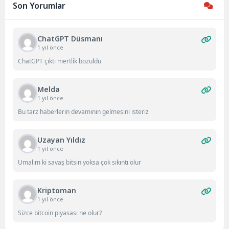
Son Yorumlar
kalitesine ve sağlık...
ChatGPT Düsmanı
1 yıl önce
ChatGPT çıktı mertlik bozuldu
Melda
1 yıl önce
Bu tarz haberlerin devamının gelmesini isteriz
Uzayan Yıldız
1 yıl önce
Umalım ki savaş bitsin yoksa çok sıkıntı olur
Kriptoman
1 yıl önce
Sizce bitcoin piyasası ne olur?