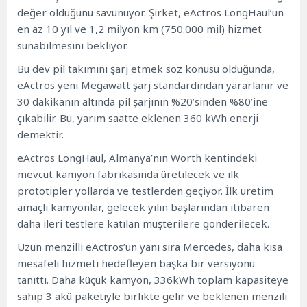
değer olduğunu savunuyor. Şirket, eActros LongHaul’un
en az 10 yıl ve 1,2 milyon km (750.000 mil) hizmet
sunabilmesini bekliyor.
Bu dev pil takımını şarj etmek söz konusu olduğunda,
eActros yeni
Megawatt şarj standardından
yararlanır ve
30 dakikanın altında pil şarjının %20’sinden %80’ine
çıkabilir. Bu, yarım saatte eklenen 360 kWh enerji
demektir.
eActros LongHaul, Almanya’nın Worth kentindeki
mevcut kamyon fabrikasında üretilecek ve ilk
prototipler yollarda ve testlerden geçiyor. İlk üretim
amaçlı kamyonlar, gelecek yılın başlarından itibaren
daha ileri testlere katılan müşterilere gönderilecek.
Uzun menzilli eActros’un yanı sıra Mercedes, daha kısa
mesafeli hizmeti hedefleyen başka bir versiyonu
tanıttı. Daha küçük kamyon, 336kWh toplam kapasiteye
sahip 3 akü paketiyle birlikte gelir ve beklenen menzili