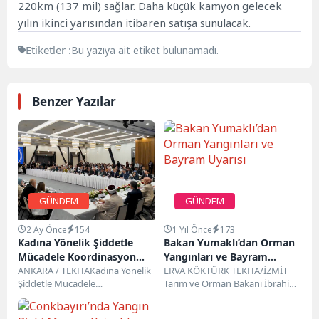
220km (137 mil) sağlar. Daha küçük kamyon gelecek
yılın ikinci yarısından itibaren satışa sunulacak.
Etiketler :
Bu yazıya ait etiket bulunamadı.
Benzer Yazılar
GÜNDEM
GÜNDEM
2 Ay Önce
154
1 Yıl Önce
173
Kadına Yönelik Şiddetle
Bakan Yumaklı’dan Orman
Mücadele Koordinasyon
Yangınları ve Bayram
Kurulu Toplandı: Bakan
ANKARA / TEKHAKadına Yönelik
Uyarısı
ERVA KÖKTÜRK TEKHA/İZMİT
Şiddetle Mücadele
Tarım ve Orman Bakanı İbrahim
Gürlek’ten “Sıfır Tolerans”
Koordinasyon Kurulunun
Yumaklı, hava sıcaklıklarının
Vurgusu
19’uncu Toplantısı; Adalet Bakanı
artmasıyla birlikte orman