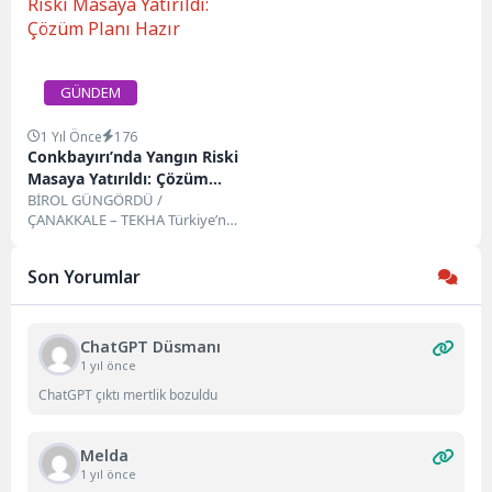
Akın Gürlek, Aile...
yangınlarına...
GÜNDEM
1 Yıl Önce
176
Conkbayırı’nda Yangın Riski
Masaya Yatırıldı: Çözüm
Planı Hazır
BİROL GÜNGÖRDÜ /
ÇANAKKALE – TEKHA Türkiye’nin
tarihî ve doğal mirasının en
önemli merkezlerinden biri...
Son Yorumlar
ChatGPT Düsmanı
1 yıl önce
ChatGPT çıktı mertlik bozuldu
Melda
1 yıl önce