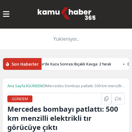
Yükleniyor...
Son Haberler
rdı
Eskişehir’de Kaza Sonrası Bıçaklı Kavga: 2 Yaralı
DMM’d
Ana Sayfa
GÜNDEM
Mercedes bombayı patlattı: 500 km menzilli
elektrikli tır görücüye çıktı
GÜNDEM
0
Mercedes bombayı patlattı: 500
km menzilli elektrikli tır
görücüye çıktı