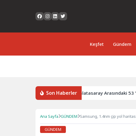
Keşfet
Gündem
Son Haberler
 10 Gözaltı
Göztepe ile Galatasaray Arasındaki 53 Yıll
Ana Sayfa
GÜNDEM
Samsung, 1.4nm çip yol haritası
GÜNDEM