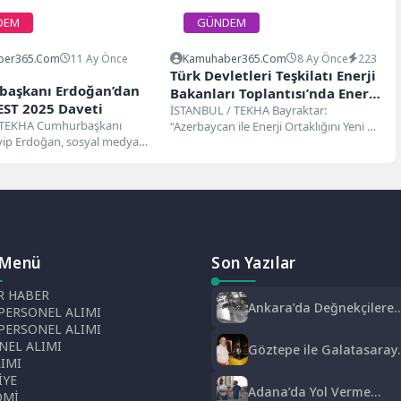
DEM
GÜNDEM
ber365.com
11 Ay Önce
Kamuhaber365.com
8 Ay Önce
223
Türk Devletleri Teşkilatı Enerji
aşkanı Erdoğan’dan
Bakanları Toplantısı’nda Enerji
ST 2025 Daveti
İş Birliği Mesajı
İSTANBUL / TEKHA Bayraktar:
 TEKHA Cumhurbaşkanı
“Azerbaycan ile Enerji Ortaklığını Yeni Bir
yip Erdoğan, sosyal medya
Boyuta Taşıyoruz” Enerji ve Tabii...
n yaptığı paylaşımda
n büyük...
 Menü
Son Yazılar
 HABER
Ankara’da Değnekçilere
PERSONEL ALIMI
Operasyon: 10 Gözaltı
 PERSONEL ALIMI
NEL ALIMI
Göztepe ile Galatasaray
LIMI
Arasındaki 53 Yıllık Yarı
İYE
Kupa Hikayesi
Adana’da Yol Verme
OMİ