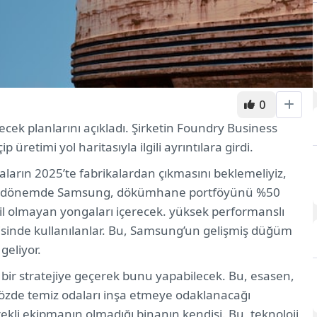
0
cek planlarını açıkladı. Şirketin Foundry Business
üretimi yol haritasıyla ilgili ayrıntılara girdi.
arın 2025’te fabrikalardan çıkmasını beklemeliyiz,
 Bu dönemde Samsung, dökümhane portföyünü %50
il olmayan yongaları içerecek. yüksek performanslı
trisinde kullanılanlar. Bu, Samsung’un gelişmiş düğüm
geliyor.
bir stratejiye geçerek bunu yapabilecek. Bu, esasen,
sözde temiz odaları inşa etmeye odaklanacağı
rekli ekipmanın olmadığı binanın kendisi. Bu, teknoloji