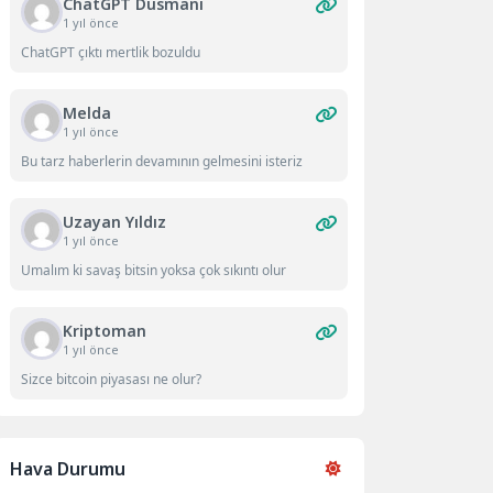
ChatGPT Düsmanı
1 yıl önce
ChatGPT çıktı mertlik bozuldu
Melda
1 yıl önce
Bu tarz haberlerin devamının gelmesini isteriz
Uzayan Yıldız
1 yıl önce
Umalım ki savaş bitsin yoksa çok sıkıntı olur
Kriptoman
1 yıl önce
Sizce bitcoin piyasası ne olur?
Hava Durumu