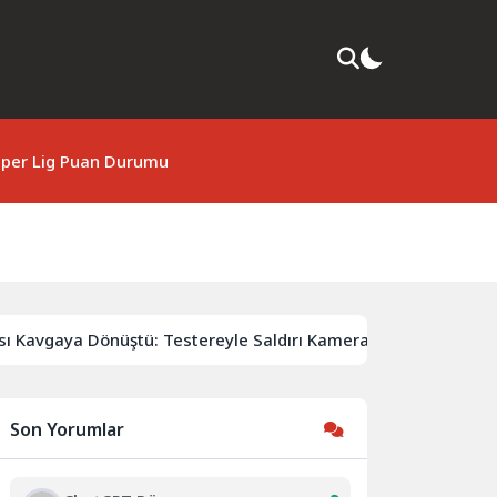
per Lig Puan Durumu
avgaya Dönüştü: Testereyle Saldırı Kamerada
Amasya’da
Son Yorumlar