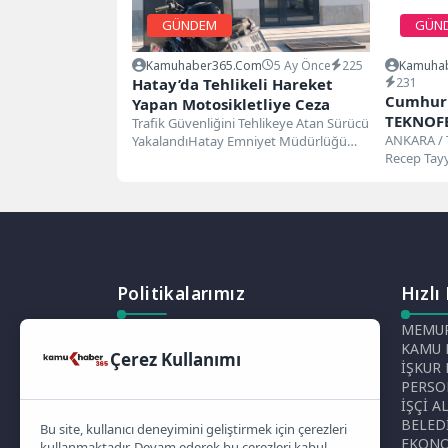
GÜNDEM
GÜN
Kamuhaber365.com
5 Ay Önce
225
Kamuha
Hatay’da Tehlikeli Hareket
231
Cumhurb
Yapan Motosikletliye Ceza
TEKNOFE
Trafik Güvenliğini Tehlikeye Atan Sürücü
ANKARA /
YakalandıHatay Emniyet Müdürlüğü
Recep Tay
ekipleri, sosyal medya üzerinden
hesabında
paylaşılan görüntüler ve...
dünyanın e
Politikalarımız
Hızlı
Gizlilik Politikası
MEMUR
Çerez Politikası
KAMU 
Çerez Kullanımı
Telif Hakları Politikası
İŞKUR
İçerik Yönetimi
PERSO
İŞÇİ A
BELED
Bu site, kullanıcı deneyimini geliştirmek için çerezleri
EKON
kullanmaktadır. Devam ederek bu çerezleri kabul