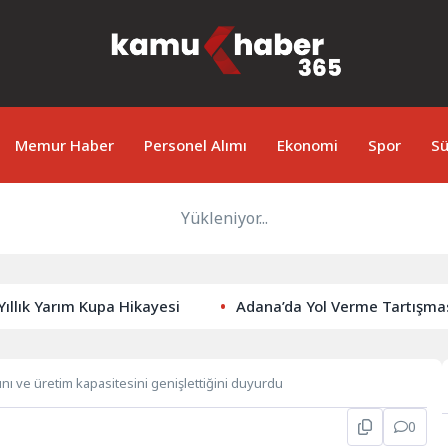
Memur Haber
Personel Alımı
Ekonomi
Spor
Sü
Yükleniyor...
ık Yarım Kupa Hikayesi
Adana’da Yol Verme Tartışması K
nı ve üretim kapasitesini genişlettiğini duyurdu
0