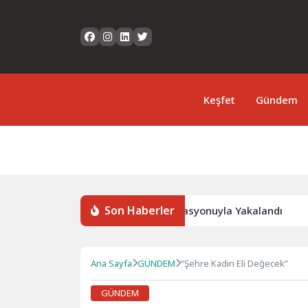
Keşfet
Gündem
Son Haberler
dan Aranan Hükümlü JASAT Operasyonuyla Yakalandı
F
Ana Sayfa
GÜNDEM
“Şehre Kadın Eli Değecek”
GÜNDEM