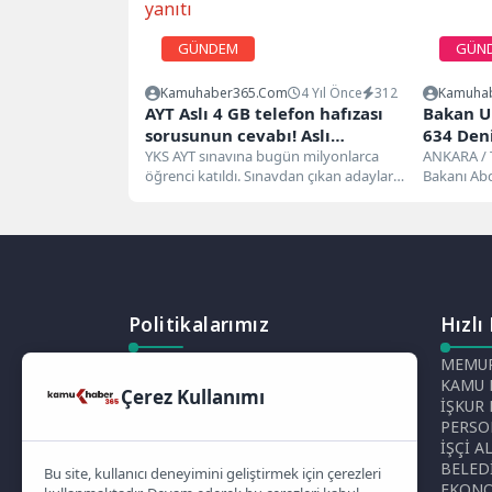
GÜNDEM
GÜN
Kamuhaber365.com
4 Yıl Önce
312
Kamuha
AYT Aslı 4 GB telefon hafızası
Bakan Ur
sorusunun cevabı! Aslı
634 Den
indireceği uygulama sorusu
YKS AYT sınavına bugün milyonlarca
Operasy
ANKARA / 
öğrenci katıldı. Sınavdan çıkan adaylar
Bakanı Abd
yanıtı
AYT sınav soru ve cevaplarının...
Genel Müd
gösteren A
Politikalarımız
Hızlı
Gizlilik Politikası
MEMUR
Çerez Politikası
KAMU 
Çerez Kullanımı
Telif Hakları Politikası
İŞKUR
İçerik Yönetimi
PERSO
İŞÇİ A
BELED
Bu site, kullanıcı deneyimini geliştirmek için çerezleri
EKON