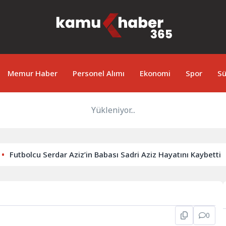
Memur Haber
Personel Alımı
Ekonomi
Spor
Sü
Yükleniyor...
utbolcu Serdar Aziz’in Babası Sadri Aziz Hayatını Kaybetti
0