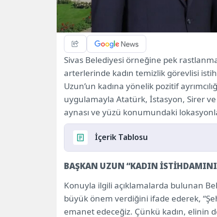
Sivas Belediyesi örneğine pek rastlan
arterlerinde kadın temizlik görevlisi is
Uzun’un kadına yönelik pozitif ayrımcılığ
uygulamayla Atatürk, İstasyon, Sirer ve
aynası ve yüzü konumundaki lokasyonlard
İçerik Tablosu
BAŞKAN UZUN “KADIN İSTİHDAMINI
BAŞKAN UZUN “KADIN İSTİHDAMINI A
8 KADIN TEMİZLİK GÖREVLİSİ İŞBAŞI 
Konuyla ilgili açıklamalarda bulunan B
büyük önem verdiğini ifade ederek, “Şeh
emanet edeceğiz. Çünkü kadın, elinin değd