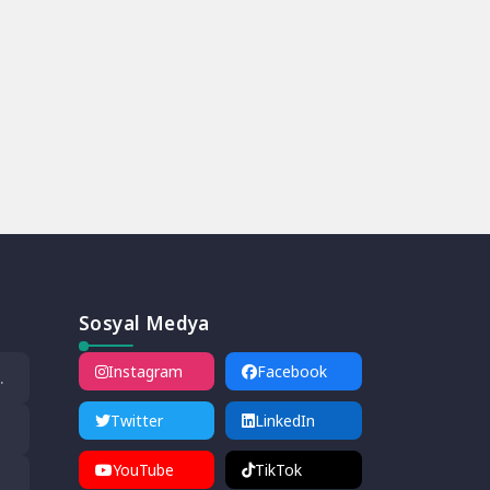
Sosyal Medya
Instagram
Facebook
mlü
Twitter
LinkedIn
nı
YouTube
TikTok