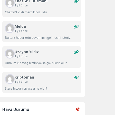
ChatGPT Düsmanı
1 yıl önce
ChatGPT çıktı mertlik bozuldu
Melda
1 yıl önce
Bu tarz haberlerin devamının gelmesini isteriz
Uzayan Yıldız
1 yıl önce
Umalım ki savaş bitsin yoksa çok sıkıntı olur
Kriptoman
1 yıl önce
Sizce bitcoin piyasası ne olur?
Hava Durumu