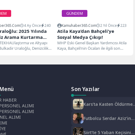
DEM
GÜNDEM
ber365.com
4 Ay Önce
240
Kamuhaber365.com
2 Yıl Önce
223
aloğlu: 2025 Yılında
Atila Kaya’dan Bahçeli’ye
iz Arama Kurtarma
Sosyal Medya Çıkışı!
onu Gerçekleştirildi
TEKHAUlaştırma ve Altyapı
MHP Eski Genel Başkan Yardımcısı Atila
ulkadir Uraloğlu, Denizcilik
Kaya, Bahçeli’nin Öcalan ile ilgili son
ürlüğü bünyesinde faaliyet
adımlarına sert tepki...
na...
 Menü
Son Yazılar
 HABER
Kars’ta Kasten Öldürme
PERSONEL ALIMI
Suçundan Aranan Hükü
 PERSONEL ALIMI
JASAT Operasyonuyla
NEL ALIMI
Futbolcu Serdar Aziz’in
Yakalandı
LIMI
Babası Sadri Aziz Hayatı
İYE
Kaybetti
Siirt’te 5 Yaban Keçisini
OMİ