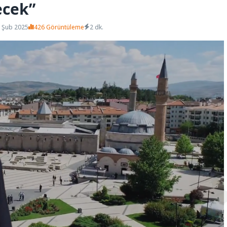
ecek”
1 Şub 2025
426 Görüntüleme
2 dk.