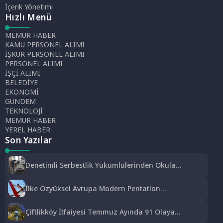
İçerik Yönetimi
Hızlı Menü
MEMUR HABER
KAMU PERSONEL ALIMI
İŞKUR PERSONEL ALIMI
PERSONEL ALIMI
İŞÇİ ALIMI
BELEDİYE
EKONOMİ
GÜNDEM
TEKNOLOJİ
MEMUR HABER
YEREL HABER
Son Yazılar
Denetimli Serbestlik Yükümlülerinden Okula
Temizlik Desteği
İlke Özyüksel Avrupa Modern Pentatlon
Şampiyonası’nda Finale Yükseldi
Çiftlikköy İtfaiyesi Temmuz Ayında 91 Olaya
Müdahale Etti