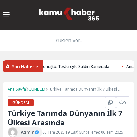
Yükleniyor...
Son Haberler
 Tartışması Kavgaya Dönüştü: Testereyle Saldırı Kamerada
Amasya’
Ana Sayfa
GÜNDEM
Türkiye Tarımda Dünyanın İlk 7 Ülkesi
Arasında
GÜNDEM
0
Türkiye Tarımda Dünyanın İlk 7
Ülkesi Arasında
Admin
06 Tem 2025 19:28
Güncelleme: 06 Tem 2025