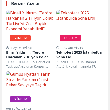
Benzer Yazılar
GÜNDEM
GÜNDEM
11 Ay Önce
231
11 Ay Önce
219
Binali Yıldırım: “Teröre
Teknofest 2025 İstanbul’da
Harcanan 2 Trilyon Dolar,
Sona Erdi
Türkiye’yi 7’nci Büyük
TOKAT / TEKHA Türk Devletleri
İSTANBUL / TEKHA İstanbul
Teşkilatı Aksakallar Konseyi
Atatürk Havalimanı’nda 17
Ekonomi Yapabilirdi”
Başkanı Binali Yıldırım, son 40
Eylül’de başlayan Havacılık, Uzay
yılda teröre...
ve Teknoloji Festivali
TEKNOFEST,...
GÜNDEM
8 Ay Önce
274