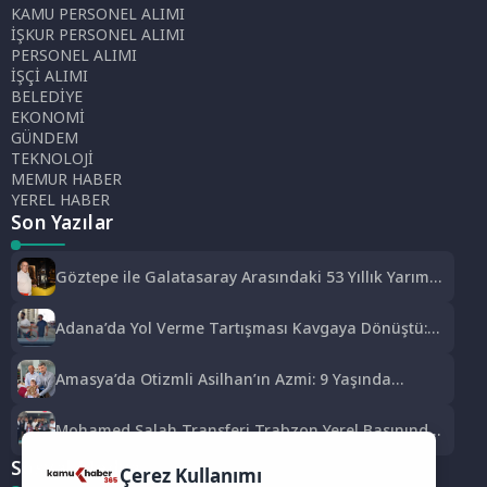
KAMU PERSONEL ALIMI
İŞKUR PERSONEL ALIMI
PERSONEL ALIMI
İŞÇİ ALIMI
BELEDİYE
EKONOMİ
GÜNDEM
TEKNOLOJİ
MEMUR HABER
YEREL HABER
Son Yazılar
Göztepe ile Galatasaray Arasındaki 53 Yıllık Yarım
Kupa Hikayesi
Adana’da Yol Verme Tartışması Kavgaya Dönüştü:
Testereyle Saldırı Kamerada
Amasya’da Otizmli Asilhan’ın Azmi: 9 Yaşında
Kur’an-ı Kerim Okumayı Öğrendi
Mohamed Salah Transferi Trabzon Yerel Basınında:
‘Mısır Kralı Trabzon’da’
Sosyal Medya
Çerez Kullanımı