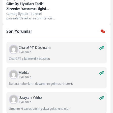
Gümüş Fiyatları Tarihi
Zirvede: Yatırımcı İlgisi
Rekor Seviyeye Taşıdı
Gümüş fiyatları, küresel
piyasalarda artan yatırımcı ilgisi
ve arz tarafında yaşanan
daralma nedeniyle tarihi
Son Yorumlar
zirvelerini...
ChatGPT Düsmanı
1 yıl önce
ChatGPT çıktı mertlik bozuldu
Melda
1 yıl önce
Bu tarz haberlerin devamının gelmesini isteriz
Uzayan Yıldız
1 yıl önce
Umalım ki savaş bitsin yoksa çok sıkıntı olur