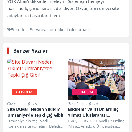
YÖK Atlas’ı dikkatle inceleyin. Sizler için her şeyi
hazırladık, şimdi sıra sizde” diyen Özvar, tüm üniversite
adaylarına başarılar diledi.
Etiketler :
Bu yazıya ait etiket bulunamadı.
Benzer Yazılar
GÜNDEM
GÜNDEM
2 Yıl Önce
325
2 Hf. Önce
126
Site Duvarı Neden Yıkıldı?
Eskişehir Valisi Dr. Erdinç
Ümraniye’de Tepki Çığ Gibi!
Yılmaz Uluslararası
Ümraniye’nin Yeşil Vadi
Türkoloji Öğrencileriyle Bir
ESKİŞEHİR / TEKHAVali Dr. Erdinç
Konakları site yönetimi, Belediye
Yılmaz, Anadolu Üniversitesi
Araya Geldi
Başkanı İsmet Yıldırım’ı hedef
Açıköğretim Fakültesi ile