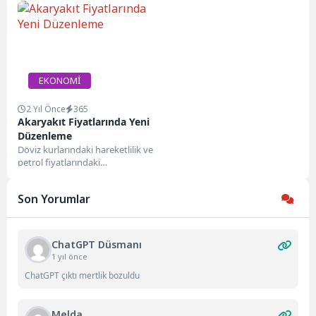
alan bir protesto
Anadolu Türkçe Öğretimi
gerçekleştirdi....
Uygulama...
EKONOMİ
2 Yıl Önce
365
Akaryakıt Fiyatlarında Yeni
Düzenleme
Döviz kurlarındaki hareketlilik ve
petrol fiyatlarındaki
dalgalanmaların etkisiyle,
motorin fiyatlarına 58 kuruş
Son Yorumlar
zam geliyor. Benzin...
ChatGPT Düsmanı
1 yıl önce
ChatGPT çıktı mertlik bozuldu
Melda