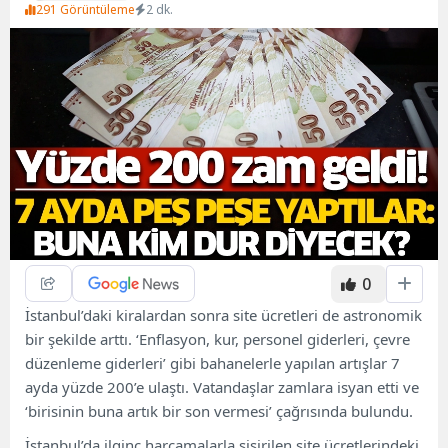
291 Görüntüleme
2 dk.
0
İstanbul’daki kiralardan sonra site ücretleri de astronomik
bir şekilde arttı. ‘Enflasyon, kur, personel giderleri, çevre
düzenleme giderleri’ gibi bahanelerle yapılan artışlar 7
ayda yüzde 200’e ulaştı. Vatandaşlar zamlara isyan etti ve
‘birisinin buna artık bir son vermesi’ çağrısında bulundu.
İstanbul’da ilginç harcamalarla şişirilen site ücretlerindeki