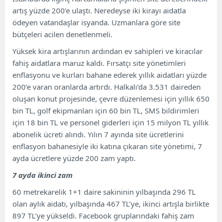
artış yüzde 200’e ulaştı. Neredeyse iki kirayı aidatla
ödeyen vatandaşlar isyanda. Uzmanlara göre site
bütçeleri acilen denetlenmeli.
Yüksek kira artışlarının ardından ev sahipleri ve kiracılar
fahiş aidatlara maruz kaldı. Fırsatçı site yönetimleri
enflasyonu ve kurları bahane ederek yıllık aidatları yüzde
200’e varan oranlarda artırdı. Halkalı’da 3.531 daireden
oluşan konut projesinde, çevre düzenlemesi için yıllık 650
bin TL, golf ekipmanları için 60 bin TL, SMS bildirimleri
için 18 bin TL ve personel giderleri için 15 milyon TL yıllık
abonelik ücreti alındı. Yılın 7 ayında site ücretlerini
enflasyon bahanesiyle iki katına çıkaran site yönetimi, 7
ayda ücretlere yüzde 200 zam yaptı.
7 ayda ikinci zam
60 metrekarelik 1+1 daire sakininin yılbaşında 296 TL
olan aylık aidatı, yılbaşında 467 TL’ye, ikinci artışla birlikte
897 TL’ye yükseldi. Facebook gruplarındaki fahiş zam