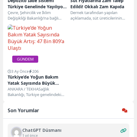
Depozito İade Sistemi
Süt Fiyatlarına Zam Talep
Türkiye Genelinde Yayılıyor:
Edildi! Okkalı Zam Kapıda
7 İl Daha Sisteme Dahil
Çevre, Şehircilik ve İklim
Dernek tarafından yapılan
Değişikliği Bakanlığı’na bağlı
açıklamada, süt üreticilerinin
Edildi
Türkiye Çevre Ajansı (TÜÇA),
yıllardır zararına faaliyet
“Depozitosu Olan Ambalajlar”
gösterdiği belirtiliyor. Kovid-19
(DOA)...
salgını ve Rusya-Ukrayna...
GÜNDEM
3 Ay Önce
206
Türkiye’de Yoğun Bakım
Yatak Sayısında Büyük
Artış: 47 Bin 809’a Ulaştı
ANKARA / TEKHASağlık
Bakanlığı, Türkiye genelindeki
yoğun bakım hizmet
kapasitesine ilişkin güncel
Son Yorumlar
verileri paylaştı. Bakanlıktan...
ChatGPT Düsmanı
1 yıl önce