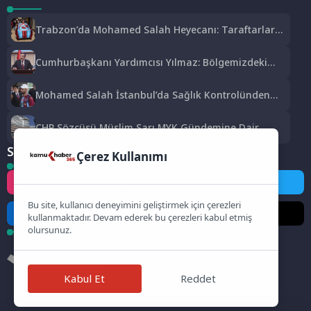
Trabzon’da Mohamed Salah Heyecanı: Taraftarlar
Mağazalara Akın Etti
Cumhurbaşkanı Yardımcısı Yılmaz: Bölgemizdeki
Emperyalist Tuzakları Boşa Çıkarmaya Devam
Edeceğiz
Mohamed Salah İstanbul’da Sağlık Kontrolünden
Geçti
CHP Sözcüsü Müslim Sarı MYK Gündemine Dair
Açıklamalarda Bulundu: 8 İl Başkanlığına Atama
Sosyal Medya
Yapıldı
Çerez Kullanımı
Instagram
Facebook
Twitter
Bu site, kullanıcı deneyimini geliştirmek için çerezleri
LinkedIn
YouTube
TikTok
kullanmaktadır. Devam ederek bu çerezleri kabul etmiş
olursunuz.
Kabul Et
Reddet