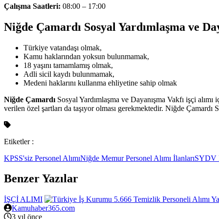
Çalışma Saatleri:
08:00 – 17:00
Niğde Çamardı Sosyal Yardımlaşma ve Day
Türkiye vatandaşı olmak,
Kamu haklarından yoksun bulunmamak,
18 yaşını tamamlamış olmak,
Adli sicil kaydı bulunmamak,
Medeni haklarını kullanma ehliyetine sahip olmak
Niğde Çamardı
Sosyal Yardımlaşma ve Dayanışma Vakfı işçi alımı için 
verilen özel şartları da taşıyor olması gerekmektedir. Niğde Çamardı
Etiketler :
KPSS'siz Personel Alımı
Niğde Memur Personel Alımı İlanları
SYDV Pe
Benzer Yazılar
İŞÇİ ALIMI
Kamuhaber365.com
3 yıl önce