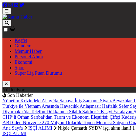
Keşfet
Gündem
Memur Haber
Personel Alımı
Ekonomi
Spor
Süper Lig Puan Durumu
Yükleniyor...
Son Haberler
Yönetim Krizindeki Altay’da Sahaya İniş Zamanı: Siyah-Beyazlılar T
Türkiye ile Vietnam Arasında Havacılık Anlaşması: Haftalık Sefer Sa
Diyarbakır’da Telefon Dükkanına Silahlı Saldırı: 2 Kişiyi Yaralayan 
CHP’li Orhan Sarıbal’dan Tarım ve Ekonomi Eleştirisi: Çiftçi Kaderi
ABD’den Norveç’e 270 Milyon Dolarlık Topçu Mermisi Satışına On
Ana Sayfa
İŞÇİ ALIMI
Niğde Çamardı SYDV işçi alımı ilanı! 1 
İŞÇİ ALIMI