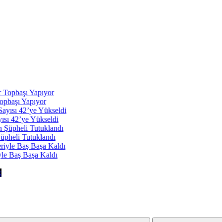
opbaşı Yapıyor
yısı 42’ye Yükseldi
Şüpheli Tutuklandı
yle Baş Başa Kaldı
k