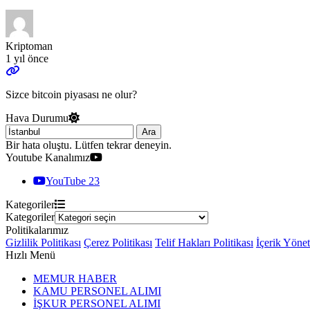
Kriptoman
1 yıl önce
Sizce bitcoin piyasası ne olur?
Hava Durumu
Ara
Bir hata oluştu. Lütfen tekrar deneyin.
Youtube Kanalımız
YouTube
23
Kategoriler
Kategoriler
Politikalarımız
Gizlilik Politikası
Çerez Politikası
Telif Hakları Politikası
İçerik Yöne
Hızlı Menü
MEMUR HABER
KAMU PERSONEL ALIMI
İŞKUR PERSONEL ALIMI