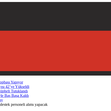
opbaşı Yapıyor
yısı 42’ye Yükseldi
Şüpheli Tutuklandı
yle Baş Başa Kaldı
ay
destek personeli alımı yapacak