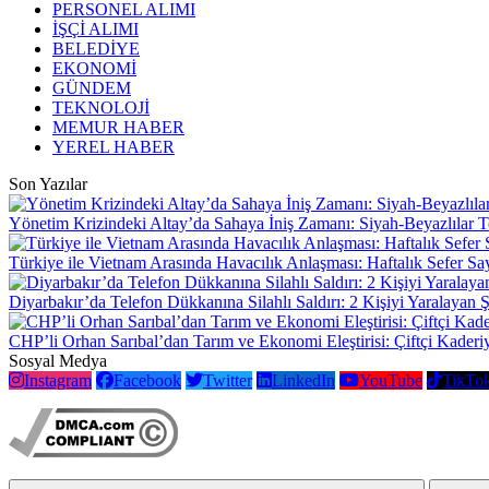
PERSONEL ALIMI
İŞÇİ ALIMI
BELEDİYE
EKONOMİ
GÜNDEM
TEKNOLOJİ
MEMUR HABER
YEREL HABER
Son Yazılar
Yönetim Krizindeki Altay’da Sahaya İniş Zamanı: Siyah-Beyazlılar T
Türkiye ile Vietnam Arasında Havacılık Anlaşması: Haftalık Sefer Sa
Diyarbakır’da Telefon Dükkanına Silahlı Saldırı: 2 Kişiyi Yaralayan 
CHP’li Orhan Sarıbal’dan Tarım ve Ekonomi Eleştirisi: Çiftçi Kaderi
Sosyal Medya
Instagram
Facebook
Twitter
LinkedIn
YouTube
TikTo