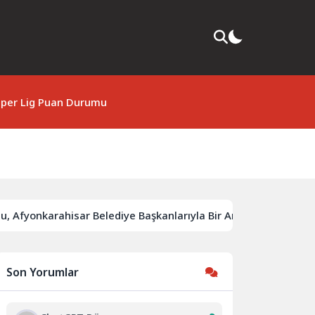
per Lig Puan Durumu
karahisar Belediye Başkanlarıyla Bir Araya Geldi
Cumhurb
Son Yorumlar