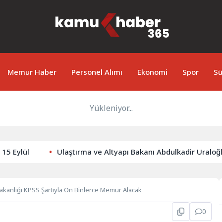
Memur Haber
Personel Alımı
Ekonomi
Spor
Sü
Yükleniyor...
Ulaştırma ve Altyapı Bakanı Abdulkadir Uraloğlu, Afyon
Bakanlığı KPSS Şartıyla On Binlerce Memur Alacak
0