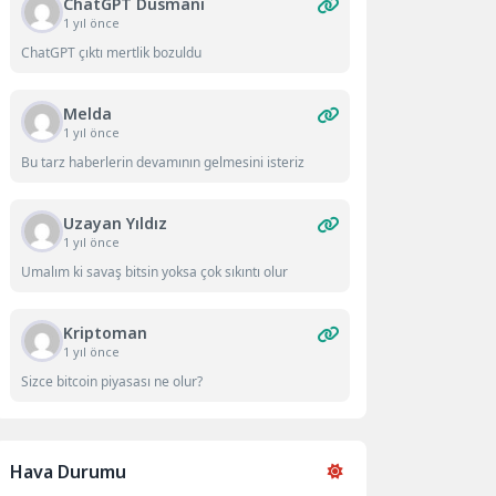
ChatGPT Düsmanı
1 yıl önce
ChatGPT çıktı mertlik bozuldu
Melda
1 yıl önce
Bu tarz haberlerin devamının gelmesini isteriz
Uzayan Yıldız
1 yıl önce
Umalım ki savaş bitsin yoksa çok sıkıntı olur
Kriptoman
1 yıl önce
Sizce bitcoin piyasası ne olur?
Hava Durumu