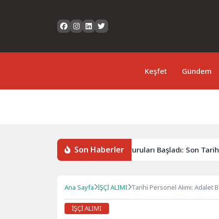
Keşfet
Gündem
Son Haberler
. Boğaziçi Film Festivali Başvuruları Başladı: Son Tarih 15 Eylül
Ana Sayfa
İŞÇİ ALIMI
Tarihi Personel Alımı: Adalet 
İŞÇİ ALIMI