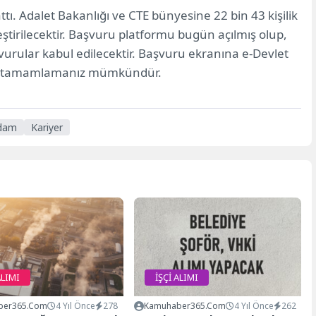
ttı. Adalet Bakanlığı ve CTE bünyesine 22 bin 43 kişilik
ştirilecektir. Başvuru platformu bugün açılmış olup,
vurular kabul edilecektir. Başvuru ekranına e-Devlet
cini tamamlamanız mümkündür.
hdam
Kariyer
ALIMI
İŞÇİ ALIMI
ber365.com
4 Yıl Önce
278
Kamuhaber365.com
4 Yıl Önce
262