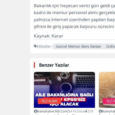
Bakanlık için heyecan verici gün geldi ça
kadro ile memur personel alımı gerçekle
yalnızca internet üzerinden yapılan baş
şifresi ile giriş yaparak başvuru süre
Kaynak: Karar
Etiketler :
Güncel Memur Alımı İlanları
İsti
Benzer Yazılar
İŞÇİ ALIMI
İŞÇİ 
Kamuhaber365.com
4 Yıl Önce
216
Kamuha