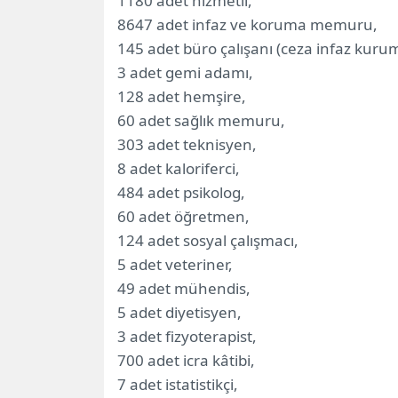
1180 adet hizmetli,
8647 adet infaz ve koruma memuru,
145 adet büro çalışanı (ceza infaz kurum
3 adet gemi adamı,
128 adet hemşire,
60 adet sağlık memuru,
303 adet teknisyen,
8 adet kaloriferci,
484 adet psikolog,
60 adet öğretmen,
124 adet sosyal çalışmacı,
5 adet veteriner,
49 adet mühendis,
5 adet diyetisyen,
3 adet fizyoterapist,
700 adet icra kâtibi,
7 adet istatistikçi,