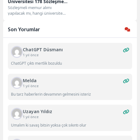
Üniversitesi 178 Sözleşmeli
Personel Alımı Başladı!
Sözleşmeli memur alımı
yapılacak mı, hangi üniversite
personel alıyor, başvuru nasıl
yapılır? Tüm bu soruların...
Son Yorumlar
ChatGPT Düsmanı
1 yıl önce
ChatGPT çıktı mertlik bozuldu
Melda
1 yıl önce
Bu tarz haberlerin devamının gelmesini isteriz
Uzayan Yıldız
1 yıl önce
Umalım ki savaş bitsin yoksa çok sıkıntı olur