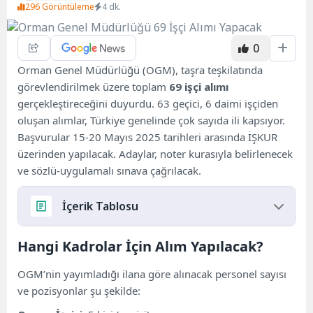
296 Görüntüleme
4 dk.
0
Orman Genel Müdürlüğü (OGM), taşra teşkilatında
görevlendirilmek üzere toplam
69 işçi alımı
gerçekleştireceğini duyurdu. 63 geçici, 6 daimi işçiden
oluşan alımlar, Türkiye genelinde çok sayıda ili kapsıyor.
Başvurular 15-20 Mayıs 2025 tarihleri arasında İŞKUR
üzerinden yapılacak. Adaylar, noter kurasıyla belirlenecek
ve sözlü-uygulamalı sınava çağrılacak.
İçerik Tablosu
Hangi Kadrolar İçin Alım Yapılacak?
Hangi Kadrolar İçin Alım Yapılacak?
Başvuru Şartları ve Süreci
OGM’nin yayımladığı ilana göre alınacak personel sayısı
Pozisyonlara Göre Özel Şartlar
ve pozisyonlar şu şekilde:
Orman İşçisi (Geçici)
Dozer ve Greyder Operatörü (Geçici)