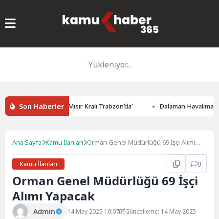
Yükleniyor...
Son Haberler
Yerel Basınında: ‘Mısır Kralı Trabzon’da’
Dalaman Havalimanı’nda 
Ana Sayfa
Kamu İlanları
Orman Genel Müdürlüğü 69 İşçi Alımı
Yapacak
Kamu İlanları
0
Orman Genel Müdürlüğü 69 İşçi
Alımı Yapacak
Admin
14 May 2025 10:07
Güncelleme: 14 May 2025