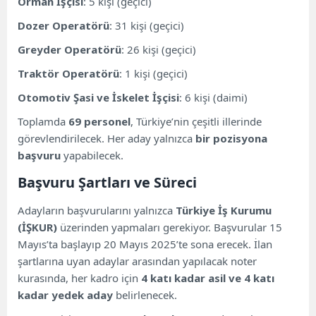
Orman İşçisi
: 5 kişi (geçici)
Traktör Operatörü (Geçici)
Dozer Operatörü
: 31 kişi (geçici)
Otomotiv Şasi ve İskelet İşçisi (Daimi)
Greyder Operatörü
: 26 kişi (geçici)
Hangi İllerde Alım Yapılacak?
Noter Kurası ve Sınav
Traktör Operatörü
: 1 kişi (geçici)
Otomotiv Şasi ve İskelet İşçisi
: 6 kişi (daimi)
Toplamda
69 personel
, Türkiye’nin çeşitli illerinde
görevlendirilecek. Her aday yalnızca
bir pozisyona
başvuru
yapabilecek.
Başvuru Şartları ve Süreci
Adayların başvurularını yalnızca
Türkiye İş Kurumu
(İŞKUR)
üzerinden yapmaları gerekiyor. Başvurular 15
Mayıs’ta başlayıp 20 Mayıs 2025’te sona erecek. İlan
şartlarına uyan adaylar arasından yapılacak noter
kurasında, her kadro için
4 katı kadar asil ve 4 katı
kadar yedek aday
belirlenecek.