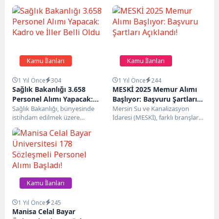
Kamu İlanları
Kamu İlanları
1 Yıl Önce
304
1 Yıl Önce
244
Sağlık Bakanlığı 3.658
MESKİ 2025 Memur Alımı
Personel Alımı Yapacak:
Başlıyor: Başvuru Şartları
Kadro ve İller Belli Oldu
Sağlık Bakanlığı, bünyesinde
Açıklandı!
Mersin Su ve Kanalizasyon
istihdam edilmek üzere
İdaresi (MESKİ), farklı branşlarda
toplamda 3.658 kişilik personel
mühendis, memur ve tekniker
alımı gerçekleştireceğini
pozisyonlarında toplam 31...
duyurdu. Başvurular, 5-9...
Kamu İlanları
1 Yıl Önce
245
Manisa Celal Bayar